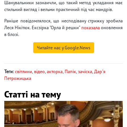
Шанувальники зазнаичли, що такий метод укладання має
стильний вигляд і вельми практичний під час мандрів.
Раніше повідомлялося, що несподівану стрижку зробила
Леся Нікітюк. Ексзірка "Орла й решки"
показала
оновлення
в блозі.
Читайте нас у Google.News
Теги:
світлини
,
відео
,
акторка
,
Папік
,
зачіска
,
Дар`я
Петрожицька
Статті на тему