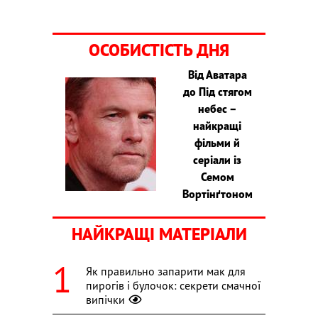
ОСОБИСТІСТЬ ДНЯ
Від Аватара
до Під стягом
небес –
найкращі
фільми й
серіали із
Семом
Вортінґтоном
НАЙКРАЩІ МАТЕРІАЛИ
Як правильно запарити мак для
пирогів і булочок: секрети смачної
випічки