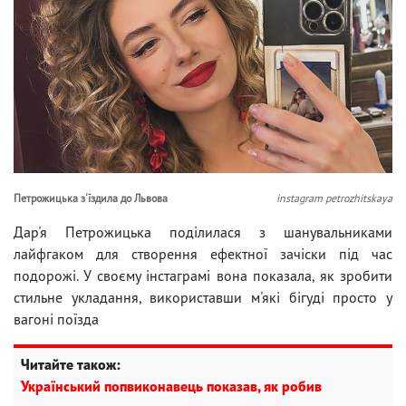
Петрожицька з'їздила до Львова
instagram petrozhitskaya
Дар'я Петрожицька поділилася з шанувальниками
лайфгаком для створення ефектної зачіски під час
подорожі. У своєму інстаграмі вона показала, як зробити
стильне укладання, використавши м'які бігуді просто у
вагоні поїзда
Читайте також:
Український попвиконавець показав, як робив