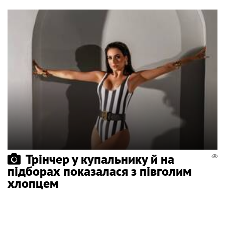
Трінчер у купальнику й на
підборах показалася з півголим
хлопцем