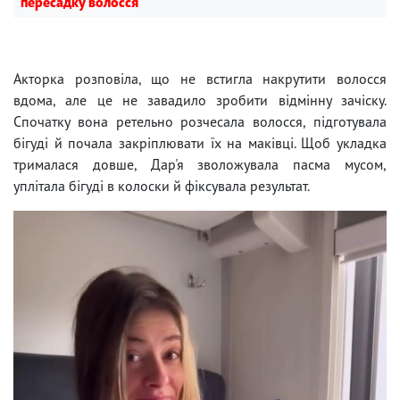
пересадку волосся
Акторка розповіла, що не встигла накрутити волосся
вдома, але це не завадило зробити відмінну зачіску.
Спочатку вона ретельно розчесала волосся, підготувала
бігуді й почала закріплювати їх на маківці. Щоб укладка
трималася довше, Дар'я зволожувала пасма мусом,
уплітала бігуді в колоски й фіксувала результат.