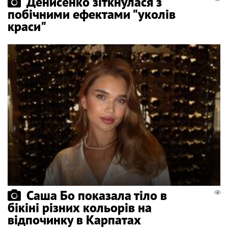
Денисенко зіткнулася з
побічними ефектами "уколів
краси"
Саша Бо показала тіло в
бікіні різних кольорів на
відпочинку в Карпатах