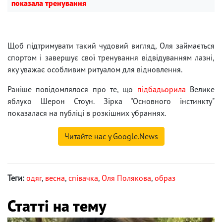
показала тренування
Щоб підтримувати такий чудовий вигляд, Оля займається
спортом і завершує свої тренування відвідуванням лазні,
яку уважає особливим ритуалом для відновлення.
Раніше повідомлялося про те, що
підбадьорила
Велике
яблуко Шерон Стоун. Зірка "Основного інстинкту"
показалася на публіці в розкішних убраннях.
Читайте нас у Google.News
Теги:
одяг
,
весна
,
співачка
,
Оля Полякова
,
образ
Статті на тему