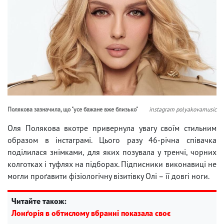
Полякова зазначила, що "усе бажане вже близько"
instagram polyakovamusic
Оля Полякова вкотре привернула увагу своїм стильним
образом в інстаграмі. Цього разу 46-річна співачка
поділилася знімками, для яких позувала у тренчі, чорних
колготках і туфлях на підборах. Підписники виконавиці не
могли проґавити фізіологічну візитівку Олі – її довгі ноги.
Читайте також:
Лонґорія в обтислому вбранні показала своє