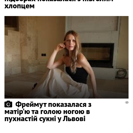
хлопцем
Фреймут показалася з
матір'ю та голою ногою в
пухнастій сукні у Львові