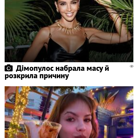
Дімопулос набрала масу й
розкрила причину