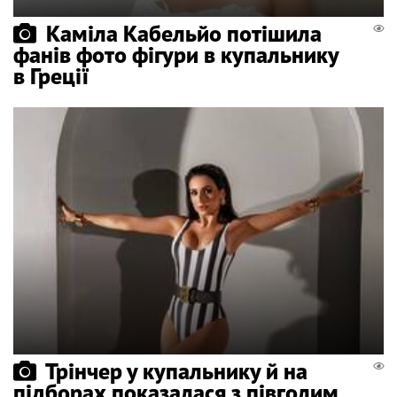
Каміла Кабельйо потішила
фанів фото фігури в купальнику
в Греції
Трінчер у купальнику й на
підборах показалася з півголим