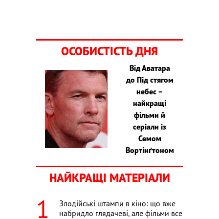
ОСОБИСТІСТЬ ДНЯ
Від Аватара
до Під стягом
небес –
найкращі
фільми й
серіали із
Семом
Вортінґтоном
НАЙКРАЩІ МАТЕРІАЛИ
Злодійські штампи в кіно: що вже
набридло глядачеві, але фільми все