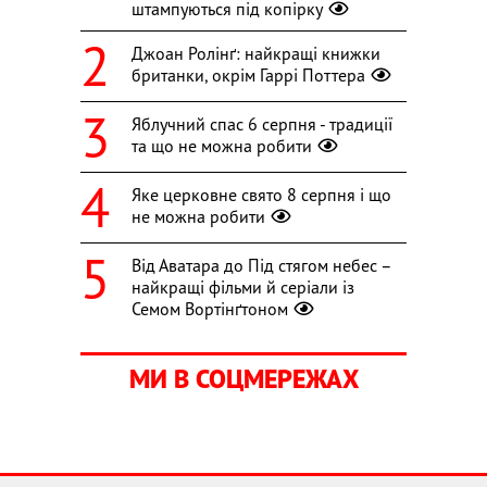
штампуються під копірку
Джоан Ролінґ: найкращі книжки
британки, окрім Гаррі Поттера
Яблучний спас 6 серпня - традиції
та що не можна робити
Яке церковне свято 8 серпня і що
не можна робити
Від Аватара до Під стягом небес –
найкращі фільми й серіали із
Семом Вортінґтоном
МИ В СОЦМЕРЕЖАХ