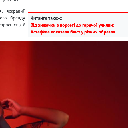
, яскравий
ого бренду.
Читайте також:
страсністю й
Від хижачки в корсеті до гарячої училки:
Астаф'єва показала бюст у різних образах