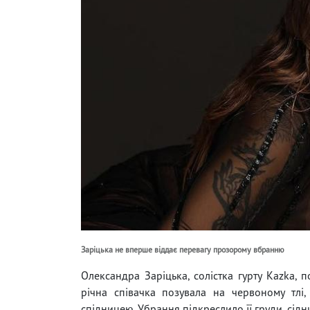
Заріцька не вперше віддає перевагу прозорому вбранню
Олександра Заріцька, солістка гурту Kazka, 
річна співачка позувала на червоному тл
спідницею. Убрання підкреслило її груди, сідни