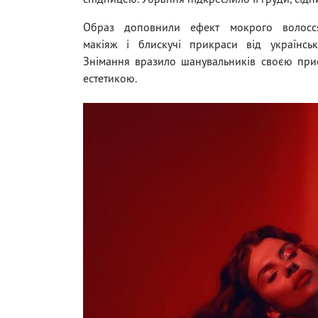
Образ доповнили ефект мокрого волосся
макіяж і блискучі прикраси від українськ
Знімання вразило шанувальників своєю при
естетикою.