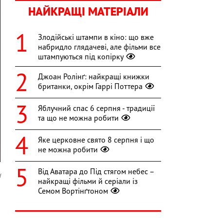
НАЙКРАЩІ МАТЕРІАЛИ
Злодійські штампи в кіно: що вже
набридло глядачеві, але фільми все
штампуються під копірку
Джоан Ролінґ: найкращі книжки
британки, окрім Гаррі Поттера
Яблучний спас 6 серпня - традиції
та що не можна робити
Яке церковне свято 8 серпня і що
не можна робити
Від Аватара до Під стягом небес –
d
найкращі фільми й серіали із
Семом Вортінґтоном
-
ю