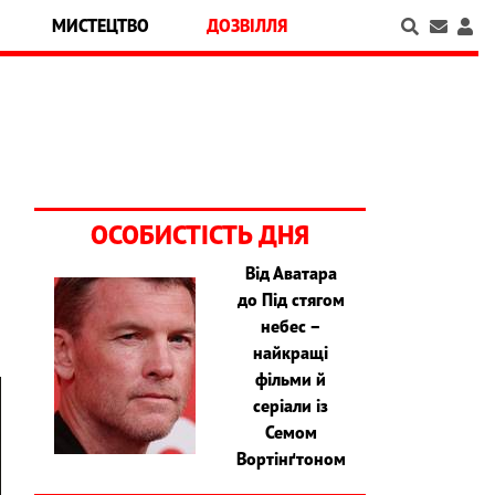
МИСТЕЦТВО
ДОЗВІЛЛЯ
ОСОБИСТІСТЬ ДНЯ
Від Аватара
до Під стягом
небес –
найкращі
фільми й
серіали із
Семом
Вортінґтоном