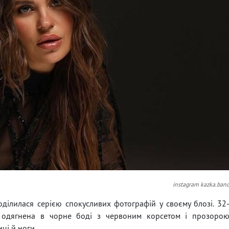
instagram kazka.ban
поділилася серією спокусливих фотографій у своєму блозі. 32
і, одягнена в чорне боді з червоним корсетом і прозоро
ці й ноги.