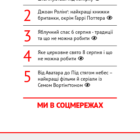
Джоан Ролінґ: найкращі книжки
британки, окрім Гаррі Поттера
Яблучний спас 6 серпня - традиції
та що не можна робити
Яке церковне свято 8 серпня і що
не можна робити
Від Аватара до Під стягом небес –
найкращі фільми й серіали із
Семом Вортінґтоном
МИ В СОЦМЕРЕЖАХ