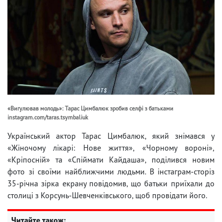
«Вигулював молодь»: Тарас Цимбалюк зробив селфі з батьками
instagram.com/taras.tsymbaliuk
Український актор Тарас Цимбалюк, який знімався у
«Жіночому лікарі: Нове життя», «Чорному вороні»,
«Кріпосній» та «Спіймати Кайдаша», поділився новим
фото зі своїми найближчими людьми. В інстаграм-сторіз
35-річна зірка екрану повідомив, що батьки приїхали до
столиці з Корсунь-Шевченківського, щоб провідати його.
Читайте також: