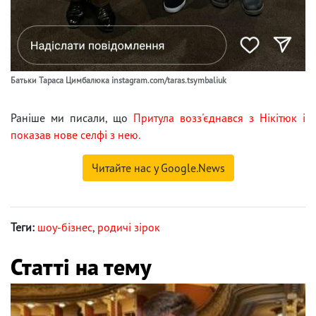
Батьки Тараса Цимбалюка instagram.com/taras.tsymbaliuk
Раніше ми писали, що
Притула возз'єднався з Нікітюк і
показав нове селфі з нею.
Читайте нас у Google.News
Теги:
шоу-бізнес
,
родичі зірок
Статті на тему