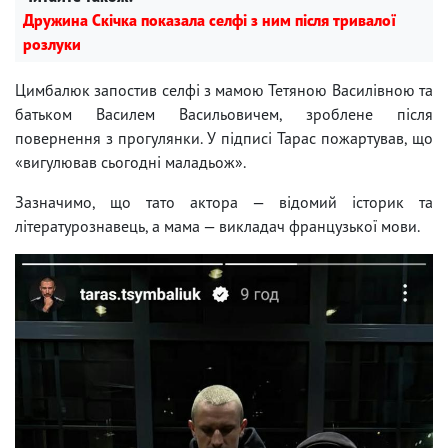
Дружина Скічка показала селфі з ним після тривалої
розлуки
Цимбалюк запостив селфі з мамою Тетяною Василівною та
батьком Василем Васильовичем, зроблене після
повернення з прогулянки. У підписі Тарас пожартував, що
«вигулював сьогодні маладьож».
Зазначимо, що тато актора — відомий історик та
літературознавець, а мама — викладач французької мови.