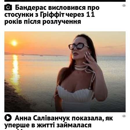
Бандерас висловився про
стосунки з Гріффіт через 11
років після розлучення
Анна Саліванчук показала, як
уперше в житті займалася