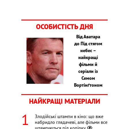
ОСОБИСТІСТЬ ДНЯ
Від Аватара
до Під стягом
небес –
найкращі
фільми й
серіали із
Семом
Вортінґтоном
НАЙКРАЩІ МАТЕРІАЛИ
Злодійські штампи в кіно: що вже
набридло глядачеві, але фільми все
штампуються під копірку