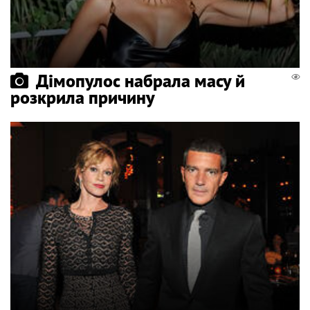
Дімопулос набрала масу й
розкрила причину