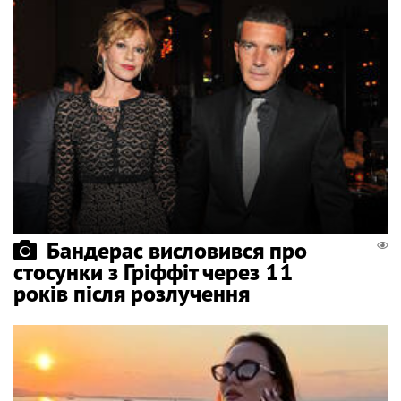
Бандерас висловився про
стосунки з Гріффіт через 11
років після розлучення