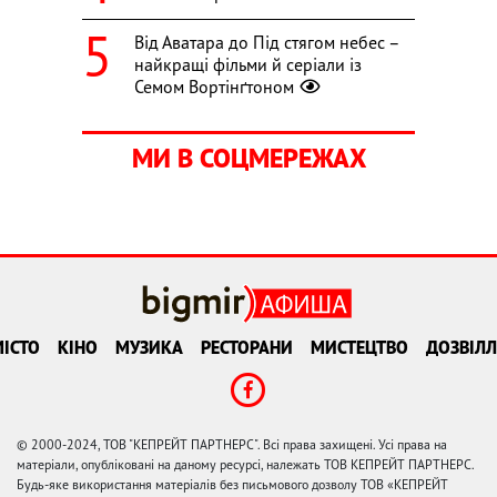
Від Аватара до Під стягом небес –
найкращі фільми й серіали із
Семом Вортінґтоном
МИ В СОЦМЕРЕЖАХ
ІСТО
КІНО
МУЗИКА
РЕСТОРАНИ
МИСТЕЦТВО
ДОЗВІЛЛ
© 2000-2024, ТОВ "КЕПРЕЙТ ПАРТНЕРС". Всі права захищені. Усі права на
матеріали, опубліковані на даному ресурсі, належать ТОВ КЕПРЕЙТ ПАРТНЕРС.
Будь-яке використання матеріалів без письмового дозволу ТОВ «КЕПРЕЙТ