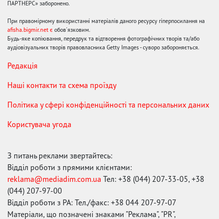
ПАРТНЕРС» заборонено.
При правомірному використанні матеріалів даного ресурсу гіперпосилання на
afisha.bigmir.net є
обов'язковим.
Будь-яке копіювання, передрук та відтворення фотографічних творів та/або
аудіовізуальних творів правовласника Getty Images - суворо забороняється.
Редакція
Наші контакти та схема проїзду
Політика у сфері конфіденційності та персональних даних
Користувача угода
З питань реклами звертайтесь:
Відділ роботи з прямими клієнтами:
reklama@mediadim.com.ua
Тел: +38 (044) 207-33-05, +38
(044) 207-97-00
Відділ роботи з РА: Тел./факс: +38 044 207-97-07
Матеріали, що позначені знаками "Реклама", "PR",