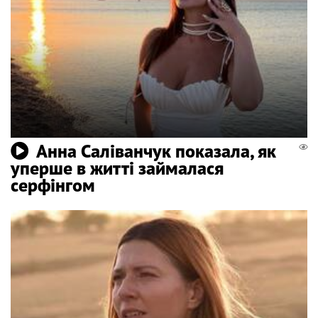
Анна Саліванчук показала, як
уперше в житті займалася
серфінгом