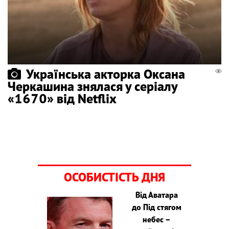
Українська акторка Оксана
Черкашина знялася у серіалу
«1670» від Netflix
ОСОБИСТІСТЬ ДНЯ
Від Аватара
до Під стягом
небес –