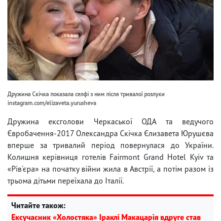
Дружина Скічка показала селфі з ним після тривалої розлуки
instagram.com/elizaveta.yurusheva
Дружина ексголови Черкаської ОДА та ведучого
Євробачення-2017 Олександра Скічка Єлизавета Юрушєва
вперше за тривалий період повернулася до України.
Колишня керівниця готелів Fairmont Grand Hotel Kyiv та
«Рів'єра» на початку війни жила в Австрії, а потім разом із
трьома дітьми переїхала до Італії.
Читайте також:
Ексучасник «Холостяка» Іраклі Макацарія вдруге став