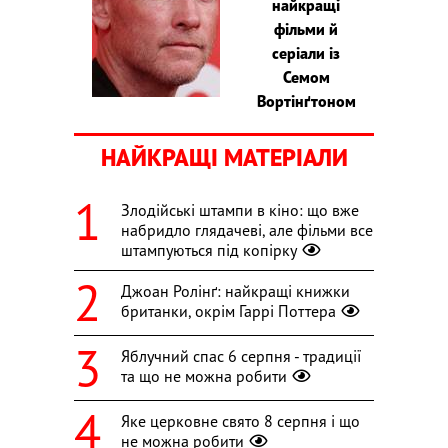
найкращі
фільми й
серіали із
Семом
Вортінґтоном
НАЙКРАЩІ МАТЕРІАЛИ
Злодійські штампи в кіно: що вже
набридло глядачеві, але фільми все
штампуються під копірку
Джоан Ролінґ: найкращі книжки
британки, окрім Гаррі Поттера
Яблучний спас 6 серпня - традиції
та що не можна робити
Яке церковне свято 8 серпня і що
не можна робити