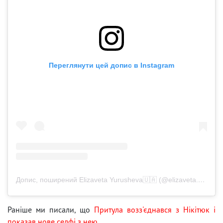
Переглянути цей допис в Instagram
Допис, поширений Elizaveta Yurusheva🇺🇦 (@elizaveta.yurusheva)
Раніше ми писали, що
Притула возз'єднався з Нікітюк і
показав нове селфі з нею.