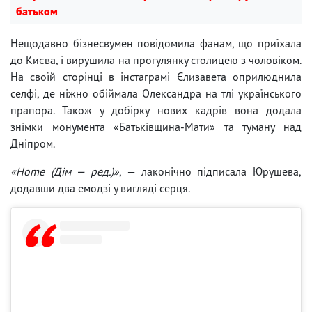
батьком
Нещодавно бізнесвумен повідомила фанам, що приїхала
до Києва, і вирушила на прогулянку столицею з чоловіком.
На своїй сторінці в інстаграмі Єлизавета оприлюднила
селфі, де ніжно обіймала Олександра на тлі українського
прапора. Також у добірку нових кадрів вона додала
знімки монумента «Батьківщина-Мати» та туману над
Дніпром.
«Home (Дім — ред.)»
, — лаконічно підписала Юрушева,
додавши два емодзі у вигляді серця.