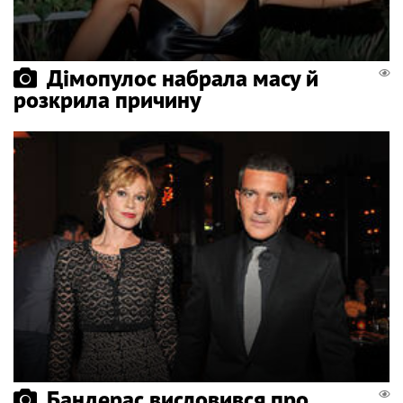
Дімопулос набрала масу й
розкрила причину
Бандерас висловився про