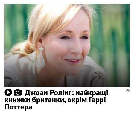
Джоан Ролінґ: найкращі
книжки британки, окрім Гаррі
Поттера