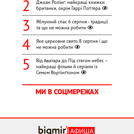
Джоан Ролінґ: найкращі книжки
британки, окрім Гаррі Поттера
Яблучний спас 6 серпня - традиції
та що не можна робити
Яке церковне свято 8 серпня і що
не можна робити
Від Аватара до Під стягом небес –
найкращі фільми й серіали із
Семом Вортінґтоном
МИ В СОЦМЕРЕЖАХ