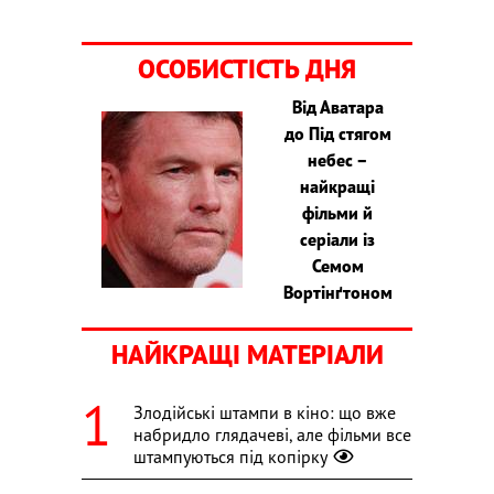
ОСОБИСТІСТЬ ДНЯ
Від Аватара
до Під стягом
небес –
найкращі
фільми й
серіали із
Семом
Вортінґтоном
НАЙКРАЩІ МАТЕРІАЛИ
Злодійські штампи в кіно: що вже
набридло глядачеві, але фільми все
штампуються під копірку