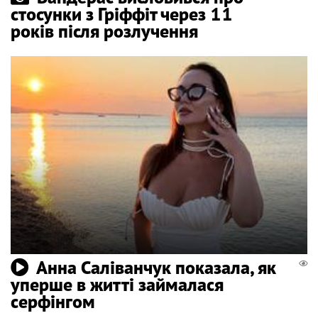
стосунки з Гріффіт через 11
років після розлучення
Анна Саліванчук показала, як
уперше в житті займалася
серфінгом