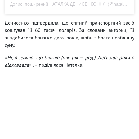
Допис, поширений НАТАЛКА ДЕНИСЕНКО 🇺🇦 (@natalka_denisenko)
Денисенко підтвердила, що елітний транспортний засіб
коштував їй 60 тисяч доларів. За словами акторки, їй
знадобилося близько двох років, щоби зібрати необхідну
суму.
«Ні, я думаю, що більше (ніж рік — ред.). Десь два роки я
відкладала»
, – поділилася Наталка.