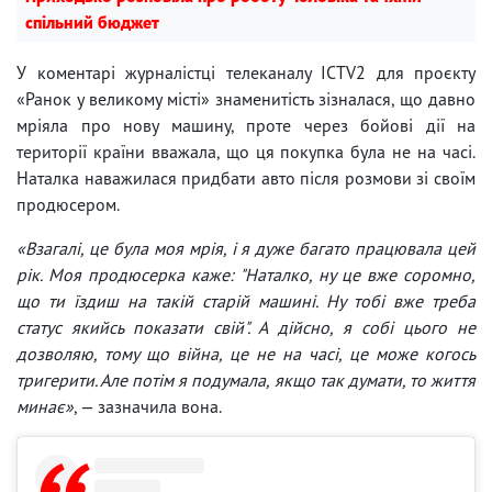
спільний бюджет
У коментарі журналістці телеканалу ICTV2 для проєкту
«Ранок у великому місті» знаменитість зізналася, що давно
мріяла про нову машину, проте через бойові дії на
території країни вважала, що ця покупка була не на часі.
Наталка наважилася придбати авто після розмови зі своїм
продюсером.
«Взагалі, це була моя мрія, і я дуже багато працювала цей
рік. Моя продюсерка каже: "Наталко, ну це вже соромно,
що ти їздиш на такій старій машині. Ну тобі вже треба
статус якийсь показати свій". А дійсно, я собі цього не
дозволяю, тому що війна, це не на часі, це може когось
тригерити. Але потім я подумала, якщо так думати, то життя
минає»
, — зазначила вона.