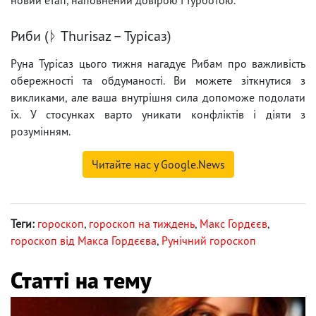
Риби (ᚦ Thurisaz – Турісаз)
Руна Турісаз цього тижня нагадує Рибам про важливість
обережності та обдуманості. Ви можете зіткнутися з
викликами, але ваша внутрішня сила допоможе подолати
їх. У стосунках варто уникати конфліктів і діяти з
розумінням.
Читайте нас у Google.News
Теги:
гороскоп
,
гороскоп на тиждень
,
Макс Гордєєв
,
гороскоп від Макса Гордєєва
,
Рунічний гороскоп
Статті на тему