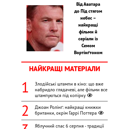
Від Аватара
до Під стягом
небес –
найкращі
фільми й
серіали із
Семом
Вортінґтоном
НАЙКРАЩІ МАТЕРІАЛИ
Злодійські штампи в кіно: що вже
набридло глядачеві, але фільми все
штампуються під копірку
Джоан Ролінґ: найкращі книжки
британки, окрім Гаррі Поттера
Яблучний спас 6 серпня - традиції