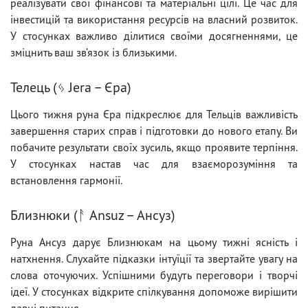
реалізувати свої фінансові та матеріальні цілі. Це час для
інвестицій та використання ресурсів на власний розвиток.
У стосунках важливо ділитися своїми досягненнями, це
зміцнить ваш зв’язок із близькими.
Телець (ᛃ Jera – Єра)
Цього тижня руна Єра підкреслює для Тельців важливість
завершення старих справ і підготовки до нового етапу. Ви
побачите результати своїх зусиль, якщо проявите терпіння.
У стосунках настав час для взаєморозуміння та
встановлення гармонії.
Близнюки (ᚨ Ansuz – Ансуз)
Руна Ансуз дарує Близнюкам на цьому тижні ясність і
натхнення. Слухайте підказки інтуїції та звертайте увагу на
слова оточуючих. Успішними будуть переговори і творчі
ідеї. У стосунках відкрите спілкування допоможе вирішити
давні питання.