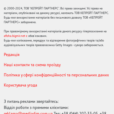
© 2000-2024, ТОВ "КЕПРЕЙТ ПАРТНЕРС". Всі права захищені. Усі права на
матеріали, опубліковані на даному ресурсі, належать ТОВ КЕПРЕЙТ ПАРТНЕРС.
Будь-яке використання матеріалів без письмового дозволу ТОВ «КЕПРЕЙТ
ПАРТНЕРС» заборонено.
При правомірному використанні матеріалів даного ресурсу гіперпосилання на
afisha.bigmir.net є
обов'язковим.
Будь-яке копіювання, передрук та відтворення фотографічних творів та/або
аудіовізуальних творів правовласника Getty Images - суворо забороняється.
Редакція
Наші контакти та схема проїзду
Політика у сфері конфіденційності та персональних даних
Користувача угода
З питань реклами звертайтесь:
Відділ роботи з прямими клієнтами:
reklama@mediadim.com.ua
Тел: +38 (044) 207-33-05, +38