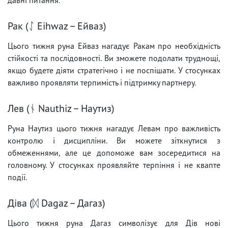
Рак (ᛇ Eihwaz – Ейваз)
Цього тижня руна Ейваз нагадує Ракам про необхідність
стійкості та послідовності. Ви зможете подолати труднощі,
якщо будете діяти стратегічно і не поспішати. У стосунках
важливо проявляти терпимість і підтримку партнеру.
Лев (ᚾ Nauthiz – Наутиз)
Руна Наутиз цього тижня нагадує Левам про важливість
контролю і дисципліни. Ви можете зіткнутися з
обмеженнями, але це допоможе вам зосередитися на
головному. У стосунках проявляйте терпіння і не квапте
події.
Діва (ᛞ Dagaz – Дагаз)
Цього тижня руна Дагаз символізує для Дів нові