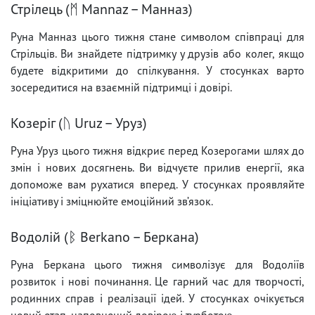
Стрілець (ᛗ Mannaz – Манназ)
Руна Манназ цього тижня стане символом співпраці для
Стрільців. Ви знайдете підтримку у друзів або колег, якщо
будете відкритими до спілкування. У стосунках варто
зосередитися на взаємній підтримці і довірі.
Козеріг (ᚢ Uruz – Уруз)
Руна Уруз цього тижня відкриє перед Козерогами шлях до
змін і нових досягнень. Ви відчуєте прилив енергії, яка
допоможе вам рухатися вперед. У стосунках проявляйте
ініціативу і зміцнюйте емоційний зв’язок.
Водолій (ᛒ Berkano – Беркана)
Руна Беркана цього тижня символізує для Водоліїв
розвиток і нові починання. Це гарний час для творчості,
родинних справ і реалізації ідей. У стосунках очікується
новий етап, наповнений довірою і турботою.