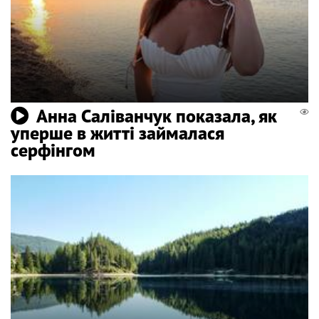
Анна Саліванчук показала, як
уперше в житті займалася
серфінгом