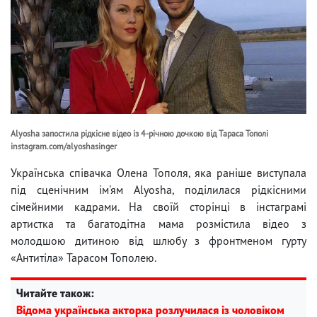
Alyosha запостила рідкісне відео із 4-річною дочкою від Тараса Тополі
instagram.com/alyoshasinger
Українська співачка Олена Тополя, яка раніше виступала
під сценічним ім'ям Alyosha, поділилася рідкісними
сімейними кадрами. На своїй сторінці в інстаграмі
артистка та багатодітна мама розмістила відео з
молодшою ​​дитиною від шлюбу з фронтменом гурту
«Антитіла» Тарасом Тополею.
Читайте також:
Відома українська акторка розлучилася із чоловіком