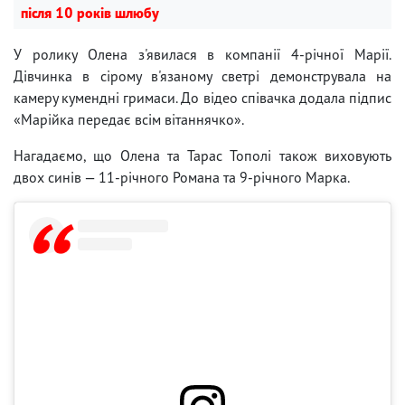
після 10 років шлюбу
У ролику Олена з'явилася в компанії 4-річної Марії.
Дівчинка в сірому в'язаному светрі демонструвала на
камеру кумендні гримаси. До відео співачка додала підпис
«Марійка передає всім вітаннячко».
Нагадаємо, що Олена та Тарас Тополі також виховують
двох синів — 11-річного Романа та 9-річного Марка.