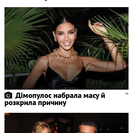
Дімопулос набрала масу й
розкрила причину