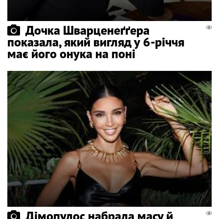
Дочка Шварценеґґера
показала, який вигляд у 6-річчя
має його онука на поні
Дімопулос набрала масу й