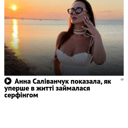
Анна Саліванчук показала, як
уперше в житті займалася
серфінгом