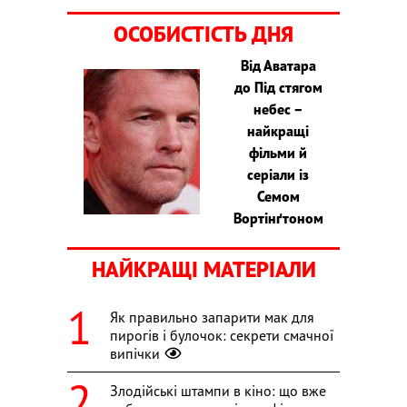
ОСОБИСТІСТЬ ДНЯ
Від Аватара
до Під стягом
небес –
найкращі
фільми й
серіали із
Семом
Вортінґтоном
НАЙКРАЩІ МАТЕРІАЛИ
Як правильно запарити мак для
пирогів і булочок: секрети смачної
випічки
Злодійські штампи в кіно: що вже