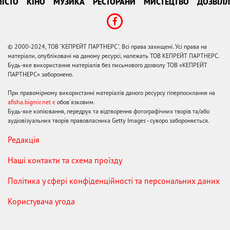
ІСТО
КІНО
МУЗИКА
РЕСТОРАНИ
МИСТЕЦТВО
ДОЗВІЛЛ
© 2000-2024, ТОВ "КЕПРЕЙТ ПАРТНЕРС". Всі права захищені. Усі права на
матеріали, опубліковані на даному ресурсі, належать ТОВ КЕПРЕЙТ ПАРТНЕРС.
Будь-яке використання матеріалів без письмового дозволу ТОВ «КЕПРЕЙТ
ПАРТНЕРС» заборонено.
При правомірному використанні матеріалів даного ресурсу гіперпосилання на
afisha.bigmir.net є
обов'язковим.
Будь-яке копіювання, передрук та відтворення фотографічних творів та/або
аудіовізуальних творів правовласника Getty Images - суворо забороняється.
Редакція
Наші контакти та схема проїзду
Політика у сфері конфіденційності та персональних даних
Користувача угода