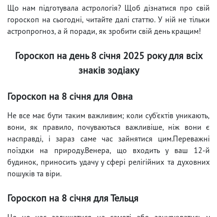
Що нам підготувала астрологія? Щоб дізнатися про свій
гороскоп на сьогодні, читайте далі статтю. У ній не тільки
астропрогноз, а й поради, як зробити свій день кращим!
Гороскоп на день 8 січня 2025 року для всіх
знаків зодіаку
Гороскоп на 8 січня для Овна
Не все має бути таким важливим; коли суб'єктів уникають,
вони, як правило, почуваються важливіше, ніж вони є
насправді, і зараз саме час зайнятися цим.Переважні
поїздки на природу.Венера, що входить у ваш 12-й
будинок, приносить удачу у сфері релігійних та духовних
пошуків та віри.
Гороскоп на 8 січня для Тельця
Це не час залишатися на самоті або занурюватись у