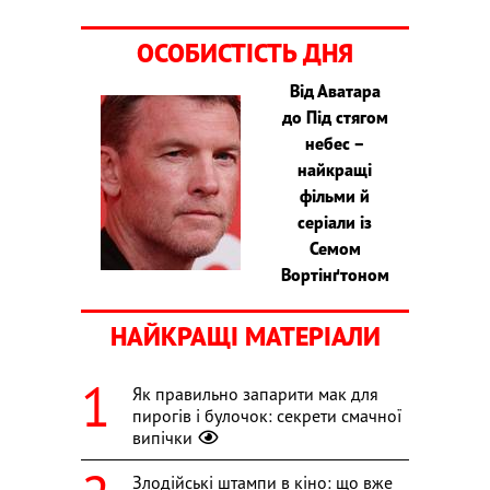
ОСОБИСТІСТЬ ДНЯ
Від Аватара
до Під стягом
небес –
найкращі
фільми й
серіали із
Семом
Вортінґтоном
НАЙКРАЩІ МАТЕРІАЛИ
Як правильно запарити мак для
пирогів і булочок: секрети смачної
випічки
Злодійські штампи в кіно: що вже