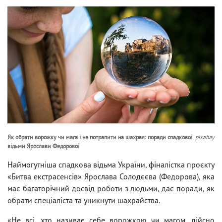
Як обрати ворожку чи мага і не потрапити на шахрая: поради спадкової
pixabay
відьми Ярослави Федорової
Наймогутніша спадкова відьма України, фіналістка проєкту
«Битва екстрасенсів» Ярослава Солодєєва (Федорова), яка
має багаторічний досвід роботи з людьми, дає поради, як
обрати спеціаліста та уникнути шахрайства.
«Не всі, хто називає себе ворожкою чи магом, дійсно