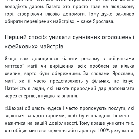
володіють даром. Багато хто просто грає на людському
горі, створюючи ілюзію допомоги. Тому дуже важливо
обирати перевірених майстрів», – каже Ярослава.
Перший спосіб: уникати сумнівних оголошень і
«фейкових» майстрів
Якщо вам доводилося бачити рекламу з обіцянками
миттєвої магії чи вирішення всіх проблем за кілька
хвилин, варто бути обережними. За словами Ярослави,
магії, як її часто представляють у фільмах, не існує.
Натомість є люди, які мають природний дар допомагати
через енергію, інтуїцію та знання.
«Шахраї обіцяють чудеса і часто пропонують послуги, які
здаються занадто гарними, щоб бути правдою. Їх мета –
нажитися на вашій довірливості. Тому краще уникати тих,
хто обіцяє миттєве зцілення або гарантує 100% результат».