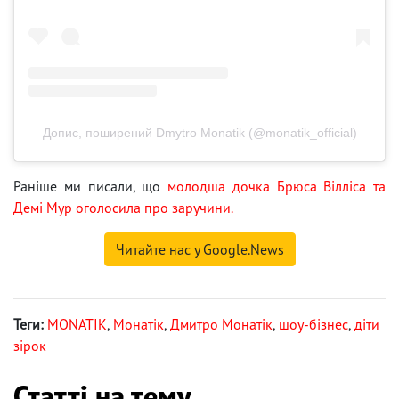
Допис, поширений Dmytro Monatik (@monatik_official)
Раніше ми писали, що
молодша дочка Брюса Вілліса та
Демі Мур оголосила про заручини.
Читайте нас у Google.News
Теги:
MONATIK
,
Монатік
,
Дмитро Монатік
,
шоу-бізнес
,
діти
зірок
Статті на тему