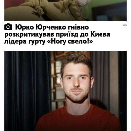
Юрко Юрченко гнівно
розкритикував приїзд до Києва
лідера гурту «Ногу свело!»