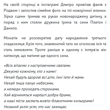
На своїй сторінці в інстаграмі Дмитро привітав фанів з
Різдвом і запостив сімейне фото на тлі новорічної ялинки.
Зірка сцени тримав на руках новонароджену дитину, а
поряд з ним стояли дружина Ірина та сини Платон і
Данило.
Монатік не розсекретив дату народження третього
спадкоємця. Крім того, знаменитий тато не оголосив ім'я та
стать немовляти. Проте раніше в одному з інтерв'ю він
натякнув, що матиме ще одного сина.
«Всіх вітаємо з наступаючими святами.
Дякуємо кожному, хто з нами!
Нехай будуть здорові всі діти, їхні тати й мами.
Нехай тиша панує небесами,
а нелюди проходять сторонами.
Хай відчиняться нарешті добра брами,
а наші міста засяють жовто-блакитними кольорами!
Низький уклін усім, хто нас захищає.