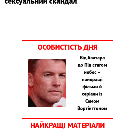
сексуальний скандал
ОСОБИСТІСТЬ ДНЯ
Від Аватара
до Під стягом
небес –
найкращі
фільми й
серіали із
Семом
Вортінґтоном
НАЙКРАЩІ МАТЕРІАЛИ