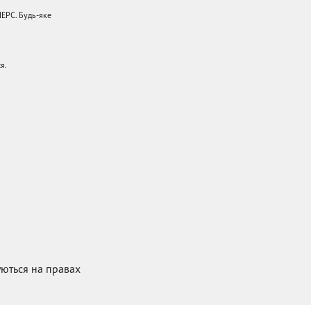
НЕРС. Будь-яке
я.
куються на правах