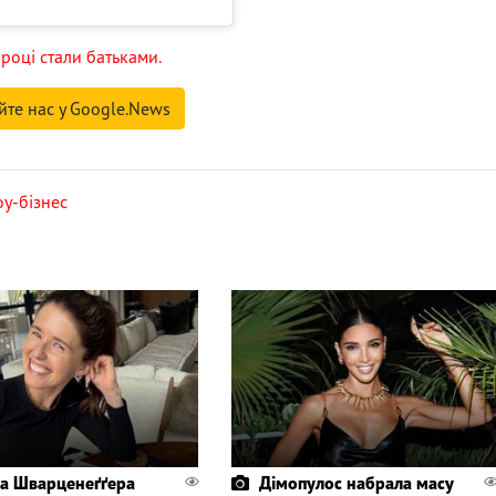
 році стали батьками.
йте нас у Google.News
у-бізнес
а Шварценеґґера
Дімопулос набрала масу