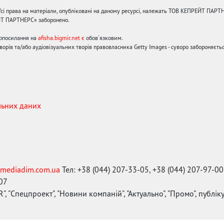
сі права на матеріали, опубліковані на даному ресурсі, належать ТОВ КЕПРЕЙТ ПАРТ
ЙТ ПАРТНЕРС» заборонено.
ерпосилання на
afisha.bigmir.net є
обов'язковим.
орів та/або аудіовізуальних творів правовласника Getty Images - суворо забороняєтьс
льних даних
mediadim.com.ua
Тел: +38 (044) 207-33-05, +38 (044) 207-97-00
-07
", "Спецпроект", "Новини компаній", "Актуально", "Промо", публі