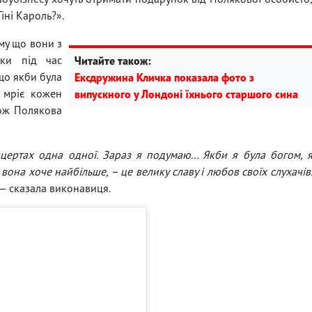
іні Кароль?».
ому що вони з
ьки під час
Читайте також:
 що якби була
Ексдружина Кличка показала фото з
 мріє кожен
випускного у Лондоні їхнього старшого сина
кож Полякова
ертах одна одної. Зараз я подумаю... Якби я була богом, 
 вона хоче найбільше, – це велику славу і любов своїх слухачів
— сказала виконавиця.