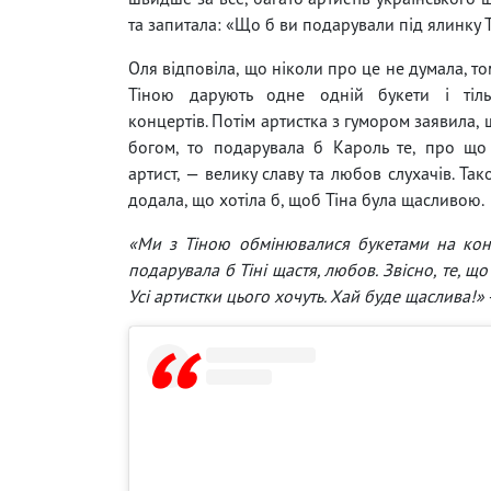
та запитала: «Що б ви подарували під ялинку Т
Оля відповіла, що ніколи про це не думала, т
Тіною дарують одне одній букети і тіл
концертів. Потім артистка з гумором заявила,
богом, то подарувала б Кароль те, про що
артист, — велику славу та любов слухачів. Та
додала, що хотіла б, щоб Тіна була щасливою.
«Ми з Тіною обмінювалися букетами на конц
подарувала б Тіні щастя, любов. Звісно, те, що
Усі артистки цього хочуть. Хай буде щаслива!»