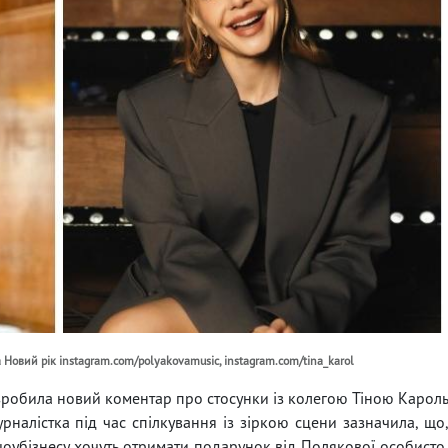
 Новий рік instagram.com/polyakovamusic, instagram.com/tina_karol
зробила новий коментар про стосунки із колегою Тіною Карол
рналістка під час спілкування із зіркою сцени зазначила, що
шоубізнесу хочуть отримати подарунок від Полякової особисто