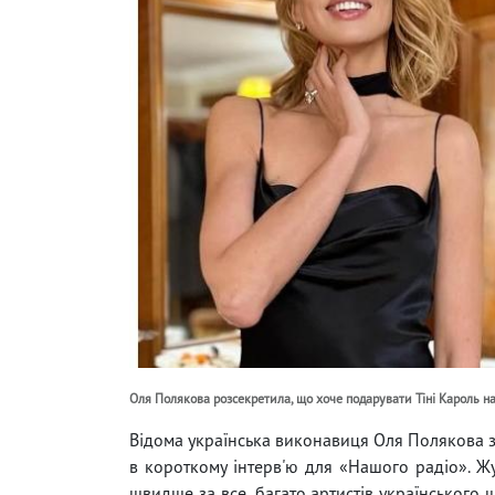
Оля Полякова розсекретила, що хоче подарувати Тіні Кароль на
Відома українська виконавиця Оля Полякова 
в короткому інтерв'ю для «Нашого радіо». Жу
швидше за все, багато артистів українського 