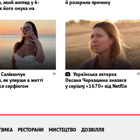
, який вигляд у 6-
й розкрила причину
є його онука на
 Саліванчук
Українська акторка
, як уперше в житті
Оксана Черкашина знялася
ся серфінгом
у серіалу «1670» від Netflix
УЗИКА
РЕСТОРАНИ
МИСТЕЦТВО
ДОЗВІЛЛЯ