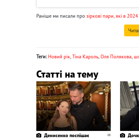
Раніше ми писали про
зіркові пари, які в 2024
Чита
Теги:
Новий рік
,
Тіна Кароль
,
Оля Полякова
,
шо
Статті на тему
Денисенко поспішає
Дочк