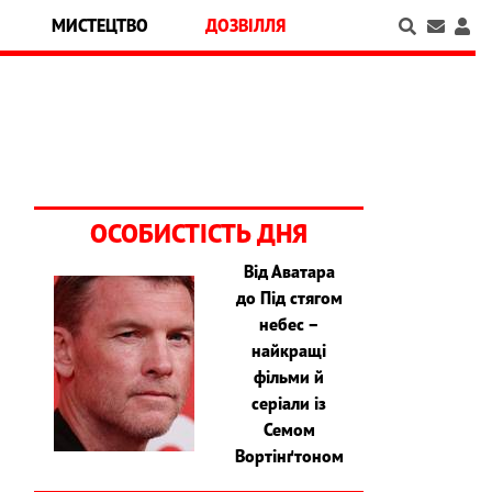
МИСТЕЦТВО
ДОЗВІЛЛЯ
ОСОБИСТІСТЬ ДНЯ
Від Аватара
до Під стягом
небес –
найкращі
фільми й
серіали із
Семом
Вортінґтоном