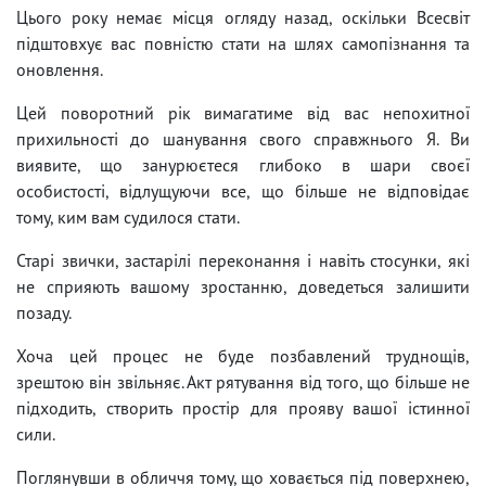
Цього року немає місця огляду назад, оскільки Всесвіт
підштовхує вас повністю стати на шлях самопізнання та
оновлення.
Цей поворотний рік вимагатиме від вас непохитної
прихильності до шанування свого справжнього Я. Ви
виявите, що занурюєтеся глибоко в шари своєї
особистості, відлущуючи все, що більше не відповідає
тому, ким вам судилося стати.
Старі звички, застарілі переконання і навіть стосунки, які
не сприяють вашому зростанню, доведеться залишити
позаду.
Хоча цей процес не буде позбавлений труднощів,
зрештою він звільняє. Акт рятування від того, що більше не
підходить, створить простір для прояву вашої істинної
сили.
Поглянувши в обличчя тому, що ховається під поверхнею,