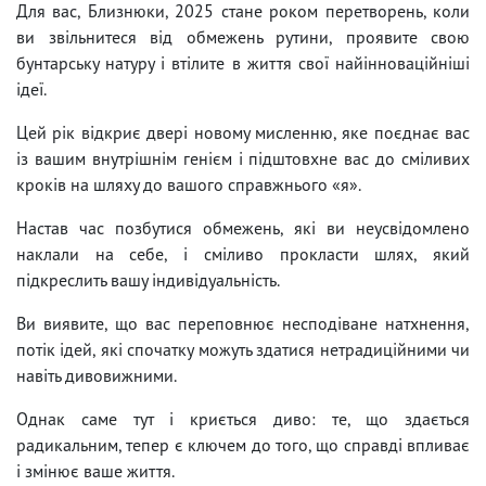
Для вас, Близнюки, 2025 стане роком перетворень, коли
ви звільнитеся від обмежень рутини, проявите свою
бунтарську натуру і втілите в життя свої найінноваційніші
ідеї.
Цей рік відкриє двері новому мисленню, яке поєднає вас
із вашим внутрішнім генієм і підштовхне вас до сміливих
кроків на шляху до вашого справжнього «я».
Настав час позбутися обмежень, які ви неусвідомлено
наклали на себе, і сміливо прокласти шлях, який
підкреслить вашу індивідуальність.
Ви виявите, що вас переповнює несподіване натхнення,
потік ідей, які спочатку можуть здатися нетрадиційними чи
навіть дивовижними.
Однак саме тут і криється диво: те, що здається
радикальним, тепер є ключем до того, що справді впливає
і змінює ваше життя.