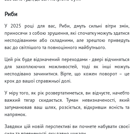
Риби
У 2025 році для вас, Риби, дмуть сильні вітри змін,
приносячи з собою зрушення, які спочатку можуть здатися
несподіваними або складними, але зрештою приведуть
вас до світлішого та повноцінного майбутнього.
Цей рік буде відзначений переходами - двері відчиняться
для захоплюючих можливостей, тоді як інші можуть
несподівано зачинитися. Вірте, що кожен поворот – це
крок до вашої справжньої долі.
У міру того, як рік розвертатиметься, ви відчуєте, начебто
важкий тягар скидається. Туман невизначеності, який
затуманював ваш шлях, розсіється, відкривши ясність та
напрямок.
Завдяки цій новій перспективі ви почнете набувати своєї
сили та впевненості, яку давно шукали.