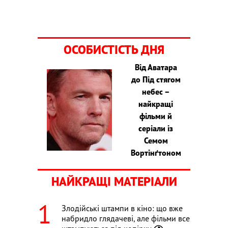
ОСОБИСТІСТЬ ДНЯ
Від Аватара
до Під стягом
небес –
найкращі
фільми й
серіали із
Семом
Вортінґтоном
НАЙКРАЩІ МАТЕРІАЛИ
Злодійські штампи в кіно: що вже
набридло глядачеві, але фільми все