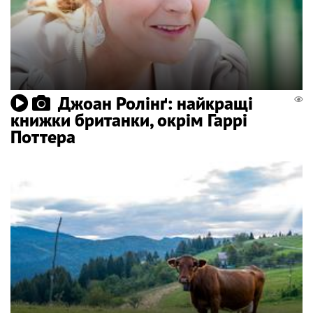
Джоан Ролінґ: найкращі
книжки британки, окрім Гаррі
Поттера