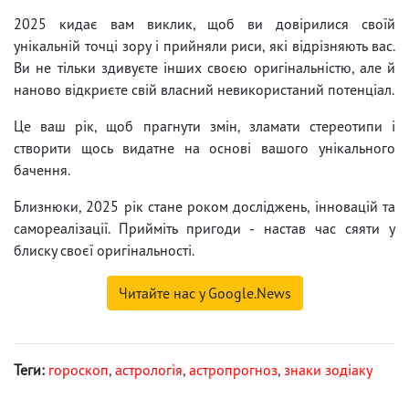
2025 кидає вам виклик, щоб ви довірилися своїй
унікальній точці зору і прийняли риси, які відрізняють вас.
Ви не тільки здивуєте інших своєю оригінальністю, але й
наново відкриєте свій власний невикористаний потенціал.
Це ваш рік, щоб прагнути змін, зламати стереотипи і
створити щось видатне на основі вашого унікального
бачення.
Близнюки, 2025 рік стане роком досліджень, інновацій та
самореалізації. Прийміть пригоди - настав час сяяти у
блиску своєї оригінальності.
Читайте нас у Google.News
Теги:
гороскоп
,
астрологія
,
астропрогноз
,
знаки зодіаку