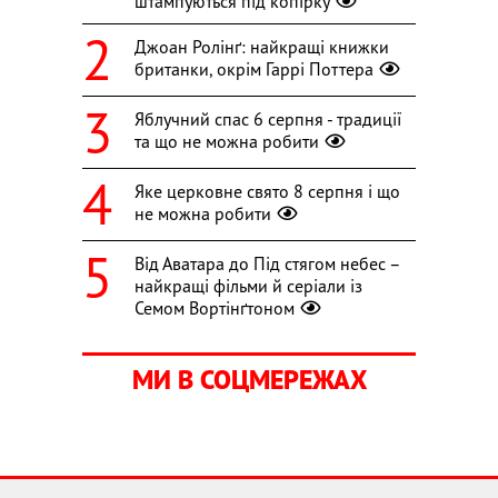
штампуються під копірку
Джоан Ролінґ: найкращі книжки
британки, окрім Гаррі Поттера
Яблучний спас 6 серпня - традиції
та що не можна робити
Яке церковне свято 8 серпня і що
не можна робити
Від Аватара до Під стягом небес –
найкращі фільми й серіали із
Семом Вортінґтоном
МИ В СОЦМЕРЕЖАХ