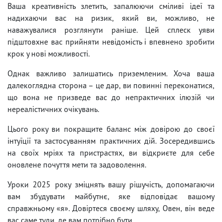
Ваша креативність злетить, запалюючи сміливі ідеї та
надихаючи вас на ризик, який ви, можливо, не
наважувалися розглянути раніше. Цей сплеск уяви
підштовхне вас прийняти невідомість і впевнено зробити
крок у нові можливості.
Однак важливо залишатись приземленим. Хоча ваша
далекоглядна сторона – це дар, ви повинні переконатися,
що вона не призведе вас до непрактичних ілюзій чи
нереалістичних очікувань.
Цього року ви покращите баланс між довірою до своєї
інтуїції та застосуванням практичних дій. Зосередившись
на своїх мріях та пристрастях, ви відкриєте для себе
оновлене почуття мети та задоволення.
Уроки 2025 року зміцнять вашу рішучість, допомагаючи
вам збудувати майбутнє, яке відповідає вашому
справжньому «я». Довіртеся своєму шляху, Овен, він веде
вас саме туди, де вам потрібно бути.