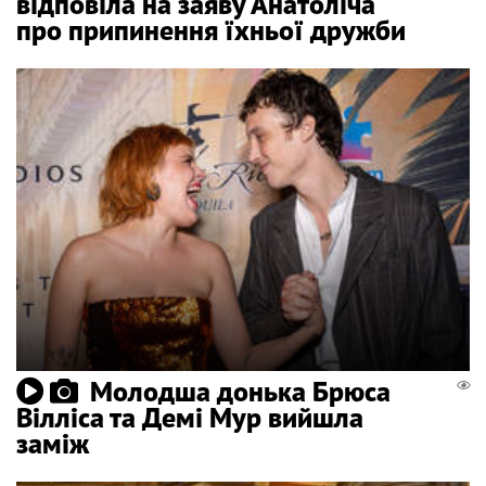
відповіла на заяву Анатоліча
про припинення їхньої дружби
Молодша донька Брюса
Вілліса та Демі Мур вийшла
заміж