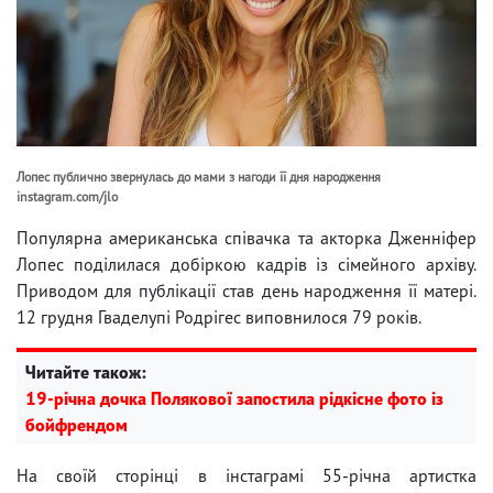
Лопес публично звернулась до мами з нагоди її дня народження
instagram.com/jlo
Популярна американська співачка та акторка Дженніфер
Лопес поділилася добіркою кадрів із сімейного архіву.
Приводом для публікації став день народження її матері.
12 грудня Гваделупі Родрігес виповнилося 79 років.
Читайте також:
19-річна дочка Полякової запостила рідкісне фото із
бойфрендом
На своїй сторінці в інстаграмі 55-річна артистка