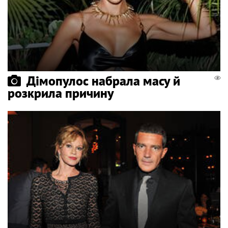
Дімопулос набрала масу й
розкрила причину