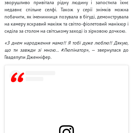
зворушливо привітала рідну людину і запостила їхнє
недавнє спільне селфі. Також у серії знімків можна
побачити, як іменинниця позувала в бігуді, демонструвала
на камеру яскравий макіяж та світло-фіолетовий манікюр і
сиділа за столом на світському заході із зірковою дочкою.
«З днем ​​народження мамо!! Я тобі дуже люблю!! Дякую,
що ти завжди зі мною... #Люпінатор»
, — звернулася до
Гваделупи Дженніфер.