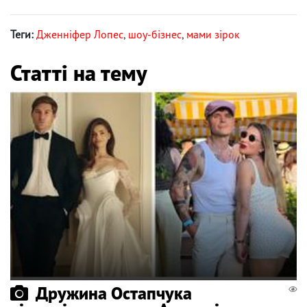
Теги:
Дженніфер Лопес
,
шоу-бізнес
,
мами зірок
Статті на тему
Дружина Остапчука