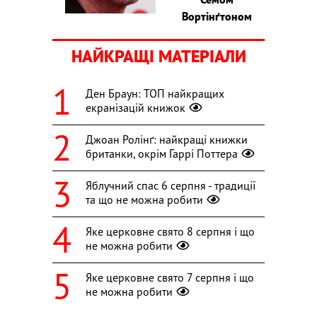
Вортінґтоном
НАЙКРАЩІ МАТЕРІАЛИ
Ден Браун: ТОП найкращих
екранізацій книжок
Джоан Ролінґ: найкращі книжки
британки, окрім Гаррі Поттера
Яблучний спас 6 серпня - традиції
та що не можна робити
Яке церковне свято 8 серпня і що
не можна робити
Яке церковне свято 7 серпня і що
не можна робити