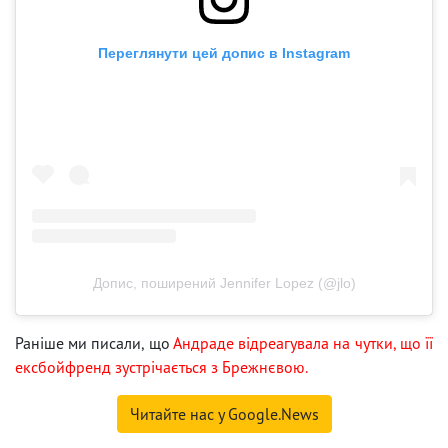
Переглянути цей допис в Instagram
Допис, поширений Jennifer Lopez (@jlo)
Раніше ми писали, що
Андраде відреагувала на чутки, що її
ексбойфренд зустрічається з Брежнєвою.
Читайте нас у Google.News