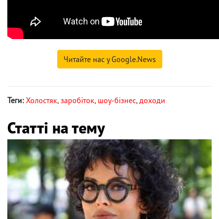
Читайте нас у Google.News
Теги:
Холостяк
,
заробіток
,
шоу-бізнес
,
доходи
Статті на тему