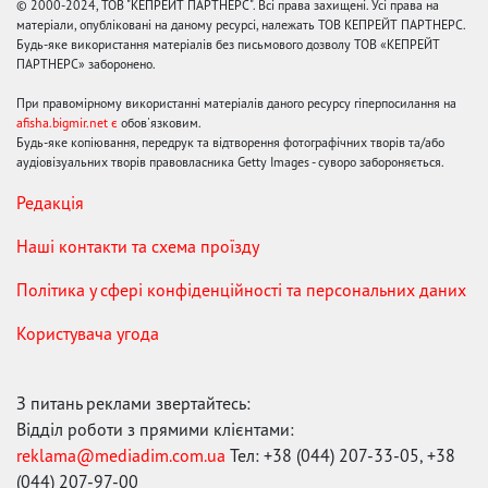
© 2000-2024, ТОВ "КЕПРЕЙТ ПАРТНЕРС". Всі права захищені. Усі права на
матеріали, опубліковані на даному ресурсі, належать ТОВ КЕПРЕЙТ ПАРТНЕРС.
Будь-яке використання матеріалів без письмового дозволу ТОВ «КЕПРЕЙТ
ПАРТНЕРС» заборонено.
При правомірному використанні матеріалів даного ресурсу гіперпосилання на
afisha.bigmir.net є
обов'язковим.
Будь-яке копіювання, передрук та відтворення фотографічних творів та/або
аудіовізуальних творів правовласника Getty Images - суворо забороняється.
Редакція
Наші контакти та схема проїзду
Політика у сфері конфіденційності та персональних даних
Користувача угода
З питань реклами звертайтесь:
Відділ роботи з прямими клієнтами:
reklama@mediadim.com.ua
Тел: +38 (044) 207-33-05, +38
(044) 207-97-00