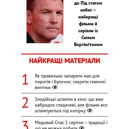
до Під стягом
небес –
найкращі
фільми й
серіали із
Семом
Вортінґтоном
НАЙКРАЩІ МАТЕРІАЛИ
Як правильно запарити мак для
пирогів і булочок: секрети смачної
випічки
Злодійські штампи в кіно: що вже
набридло глядачеві, але фільми все
штампуються під копірку
Медовий Спас 1 серпня – традиції і
що не можна робити