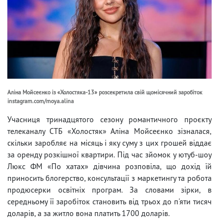
Аліна Мойсеєнко із «Холостяка-13» розсекретила свій щомісячний заробіток
instagram.com/moya.alina
Учасниця тринадцятого сезону романтичного проєкту
телеканалу СТБ «Холостяк» Аліна Мойсеєнко зізналася,
скільки заробляє на місяць і яку суму з цих грошей віддає
за оренду розкішної квартири. Під час зйомок у ютуб-шоу
Люкс ФМ «По хатах» дівчина розповіла, що дохід їй
приносить блогерство, консультації з маркетингу та робота
продюсерки освітніх програм. За словами зірки, в
середньому її заробіток становить від трьох до п'яти тисяч
доларів, а за житло вона платить 1700 доларів.