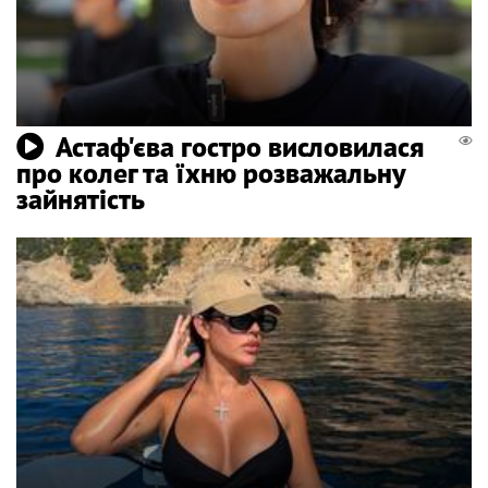
Астаф'єва гостро висловилася
про колег та їхню розважальну
зайнятість