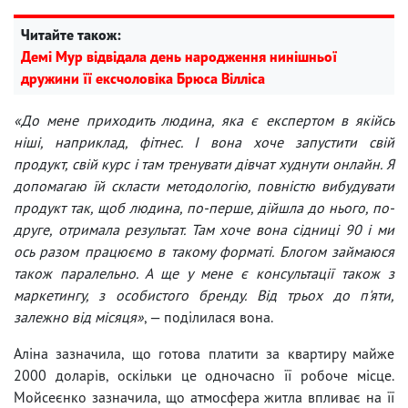
Читайте також:
Демі Мур відвідала день народження нинішньої
дружини її ексчоловіка Брюса Вілліса
«До мене приходить людина, яка є експертом в якійсь
ніші, наприклад, фітнес. І вона хоче запустити свій
продукт, свій курс і там тренувати дівчат худнути онлайн. Я
допомагаю їй скласти методологію, повністю вибудувати
продукт так, щоб людина, по-перше, дійшла до нього, по-
друге, отримала результат. Там хоче вона сідниці 90 і ми
ось разом працюємо в такому форматі. Блогом займаюся
також паралельно. А ще у мене є консультації також з
маркетингу, з особистого бренду. Від трьох до п'яти,
залежно від місяця»
, — поділилася вона.
Аліна зазначила, що готова платити за квартиру майже
2000 доларів, оскільки це одночасно її робоче місце.
Мойсеєнко зазначила, що атмосфера житла впливає на її