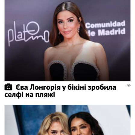
Єва Лонгорія у бікіні зробила
селфі на пляжі