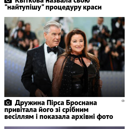
"найтупішу" процедуру краси
Дружина Пірса Броснана
привітала його зі срібним
весіллям і показала архівні фото