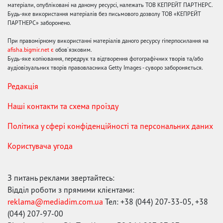
матеріали, опубліковані на даному ресурсі, належать ТОВ КЕПРЕЙТ ПАРТНЕРС.
Будь-яке використання матеріалів без письмового дозволу ТОВ «КЕПРЕЙТ
ПАРТНЕРС» заборонено.
При правомірному використанні матеріалів даного ресурсу гіперпосилання на
afisha.bigmir.net є
обов'язковим.
Будь-яке копіювання, передрук та відтворення фотографічних творів та/або
аудіовізуальних творів правовласника Getty Images - суворо забороняється.
Редакція
Наші контакти та схема проїзду
Політика у сфері конфіденційності та персональних даних
Користувача угода
З питань реклами звертайтесь:
Відділ роботи з прямими клієнтами:
reklama@mediadim.com.ua
Тел: +38 (044) 207-33-05, +38
(044) 207-97-00