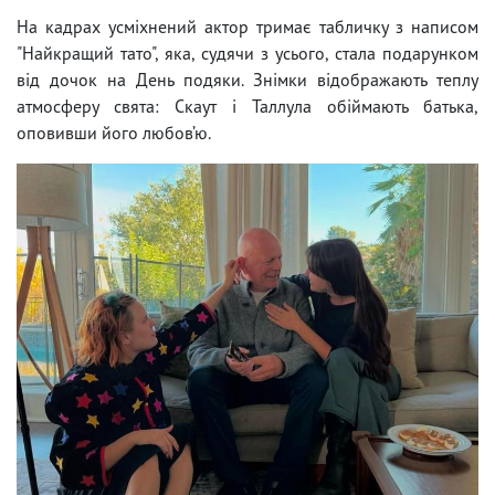
На кадрах усміхнений актор тримає табличку з написом
"Найкращий тато", яка, судячи з усього, стала подарунком
від дочок на День подяки. Знімки відображають теплу
атмосферу свята: Скаут і Таллула обіймають батька,
оповивши його любов’ю.