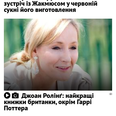
зустріч із Жакмюсом у червоній
сукні його виготовлення
Джоан Ролінґ: найкращі
книжки британки, окрім Гаррі
Поттера