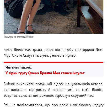
instagram brucewillisbw
Брюс Вілліс має трьох дочок від шлюбу з акторкою Демі
Мур. Окрім Скаут і Таллули, у нього є Румер.
Читайте також:
У зірки гурту Queen Браяна Мея стався інсульт
Знімки викликали потужний відгук шанувальників актора,
які виказали підтримку й захват тим, як сім'я Вілліса
зберігає єдність і випромінює турботу в скрутний час.
Раніше повідомлялося, що про свою невиліковну недугу