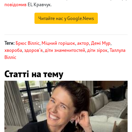
повідомив
EL Кравчук.
Читайте нас у Google.News
Теги:
Брюс Вілліс
,
Міцний горішок
,
актор
,
Демі Мур
,
хвороба
,
здоров`я
,
діти знаменитостей
,
діти зірок
,
Таллула
Вілліс
Статті на тему