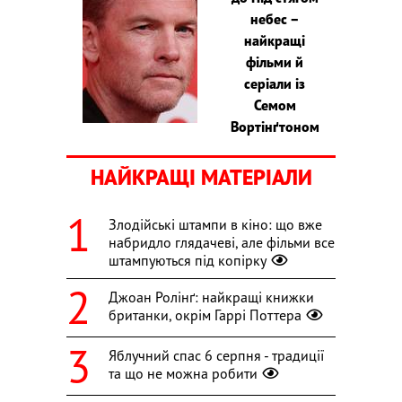
небес –
найкращі
фільми й
серіали із
Семом
Вортінґтоном
НАЙКРАЩІ МАТЕРІАЛИ
Злодійські штампи в кіно: що вже
набридло глядачеві, але фільми все
штампуються під копірку
Джоан Ролінґ: найкращі книжки
британки, окрім Гаррі Поттера
Яблучний спас 6 серпня - традиції
та що не можна робити