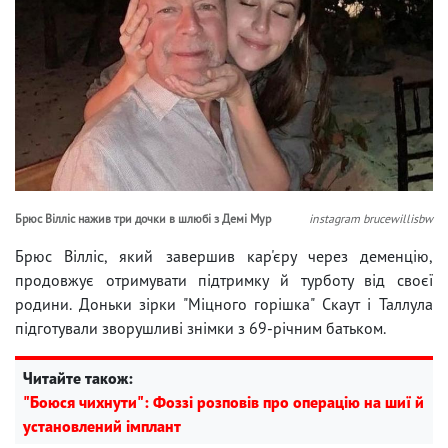
Брюс Вілліс нажив три дочки в шлюбі з Демі Мур
instagram brucewillisbw
Брюс Вілліс, який завершив кар'єру через деменцію,
продовжує отримувати підтримку й турботу від своєї
родини. Доньки зірки "Міцного горішка" Скаут і Таллула
підготували зворушливі знімки з 69-річним батьком.
Читайте також:
"Боюся чихнути": Фоззі розповів про операцію на шиї й
установлений імплант