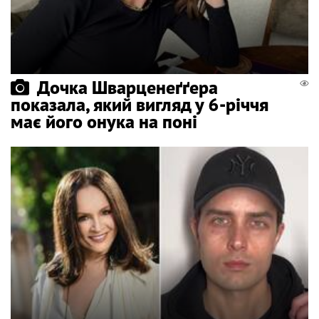
Дочка Шварценеґґера
показала, який вигляд у 6-річчя
має його онука на поні