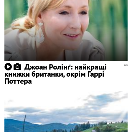
Джоан Ролінґ: найкращі
книжки британки, окрім Гаррі
Поттера