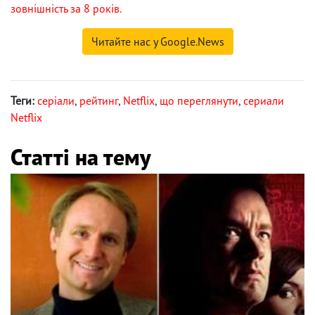
зовнішність за 8 років.
Читайте нас у Google.News
Теги:
серіали
,
рейтинг
,
Netflix
,
що переглянути
,
сериали
Netflix
Статті на тему