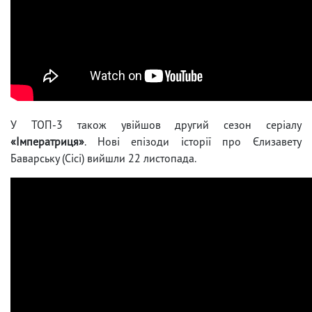
У ТОП-3 також увійшов другий сезон серіалу
«Імператриця»
. Нові епізоди історії про Єлизавету
Баварську (Сісі) вийшли 22 листопада.