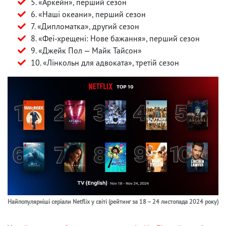
5. «Аркейн», перший сезон
6. «Наші океани», перший сезон
7. «Дипломатка», другий сезон
8. «Феї-хрещені: Нове бажання», перший сезон
9. «Джейк Пол — Майк Тайсон»
10. «Лінкольн для адвоката», третій сезон
Найпопулярніші серіали Netflix у світі (рейтинг за 18 – 24 листопада 2024 року)