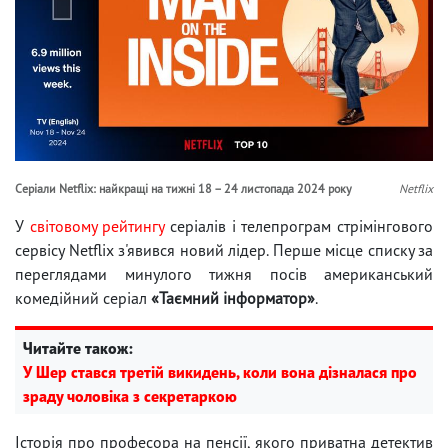
Серіали Netflix: найкращі на тижні 18 – 24 листопада 2024 року
Netflix
У
світовому рейтингу
серіалів і телепрограм стрімінгового
сервісу Netflix з'явився новий лідер. Перше місце списку за
переглядами минулого тижня посів американський
комедійний серіал
«Таємний інформатор»
.
Читайте також:
У Шер стався третій викидень, коли вона дізналася про
зраду чоловіка з секретаркою
Історія про професора на пенсії, якого приватна детектив