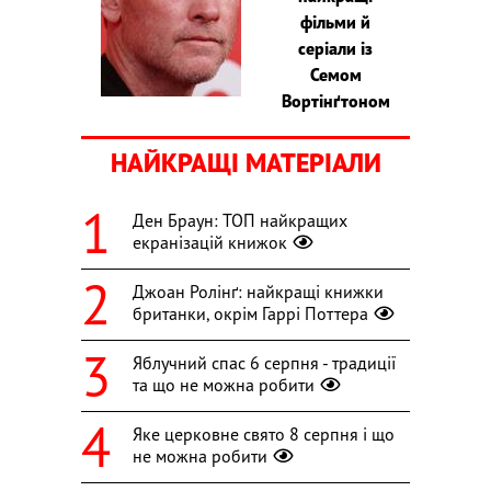
фільми й
серіали із
Семом
Вортінґтоном
НАЙКРАЩІ МАТЕРІАЛИ
Ден Браун: ТОП найкращих
екранізацій книжок
Джоан Ролінґ: найкращі книжки
британки, окрім Гаррі Поттера
Яблучний спас 6 серпня - традиції
та що не можна робити
Яке церковне свято 8 серпня і що
не можна робити