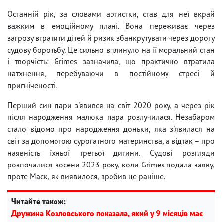
Останній рік, за словами артистки, став для неї вкрай
важким в емоційному плані. Вона переживає через
загрозу втратити дітей й ризик збанкрутувати через дорогу
судову боротьбу. Це сильно вплинуло на її моральний стан
і творчість: Grimes зазначила, що практично втратила
натхнення, перебуваючи в постійному стресі й
пригніченості.
Перший син пари з'явився на світ 2020 року, а через рік
після народження малюка пара розлучилася. Незабаром
стало відомо про народження доньки, яка з'явилася на
світ за допомогою сурогатного материнства, а відтак – про
наявність їхньої третьої дитини. Судові розгляди
розпочалися восени 2023 року, коли Grimes подала заяву,
проте Маск, як виявилося, зробив це раніше.
Читайте також:
Дружина Козловського показала, який у 9 місяців має