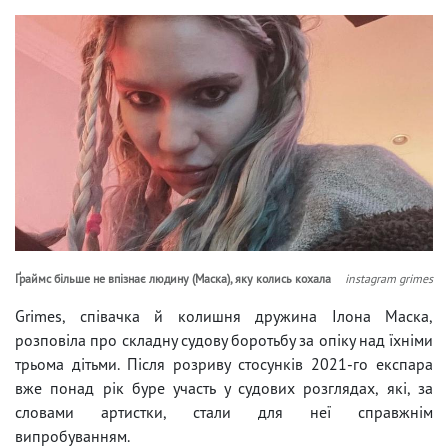
Ґраймс більше не впізнає людину (Маска), яку колись кохала
instagram grimes
Grimes, співачка й колишня дружина Ілона Маска,
розповіла про складну судову боротьбу за опіку над їхніми
трьома дітьми. Після розриву стосунків 2021-го експара
вже понад рік буре участь у судових розглядах, які, за
словами артистки, стали для неї справжнім
випробуванням.