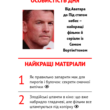
ОСОБИСТІСТЬ ДНЯ
Від Аватара
до Під стягом
небес –
найкращі
фільми й
серіали із
Семом
Вортінґтоном
НАЙКРАЩІ МАТЕРІАЛИ
Як правильно запарити мак для
пирогів і булочок: секрети смачної
випічки
Злодійські штампи в кіно: що вже
набридло глядачеві, але фільми все
штампуються під копірку