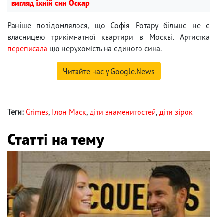
вигляд їхній син Оскар
Раніше повідомлялося, що Софія Ротару більше не є
власницею трикімнатної квартири в Москві. Артистка
переписала
цю нерухомість на єдиного сина.
Читайте нас у Google.News
Теги:
Grimes
,
Ілон Маск
,
діти знаменитостей
,
діти зірок
Статті на тему