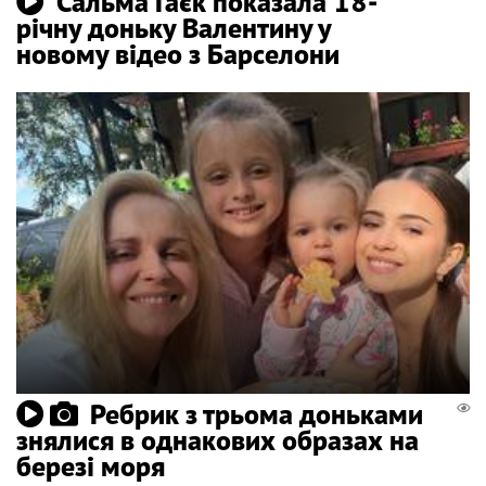
Сальма Гаєк показала 18-
річну доньку Валентину у
новому відео з Барселони
Ребрик з трьома доньками
знялися в однакових образах на
березі моря