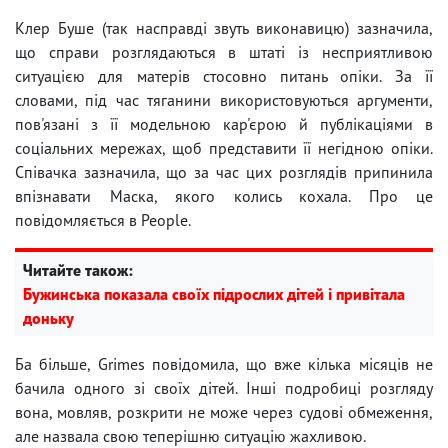
Клер Буше (так насправді звуть виконавицю) зазначила,
що справи розглядаються в штаті із несприятливою
ситуацією для матерів стосовно питань опіки. За її
словами, під час тяганини використовуються аргументи,
пов'язані з її модельною кар'єрою й публікаціями в
соціальних мережах, щоб представити її негідною опіки.
Співачка зазначила, що за час цих розглядів припинила
впізнавати Маска, якого колись кохала. Про це
повідомляється в People.
Читайте також:
Бужинська показала своїх підрослих дітей і привітала
доньку
Ба більше, Grimes повідомила, що вже кілька місяців не
бачила одного зі своїх дітей. Інші подробиці розгляду
вона, мовляв, розкрити не може через судові обмеження,
але назвала свою теперішню ситуацію жахливою.