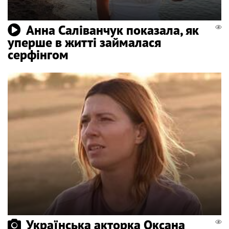
Анна Саліванчук показала, як
уперше в житті займалася
серфінгом
Українська акторка Оксана