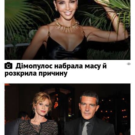
Дімопулос набрала масу й
розкрила причину