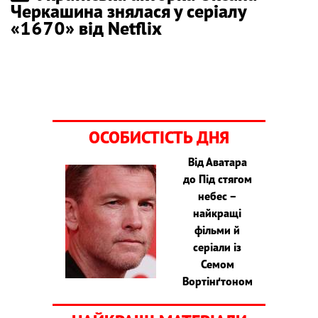
Черкашина знялася у серіалу
«1670» від Netflix
ОСОБИСТІСТЬ ДНЯ
Від Аватара
до Під стягом
небес –
найкращі
фільми й
серіали із
Семом
Вортінґтоном