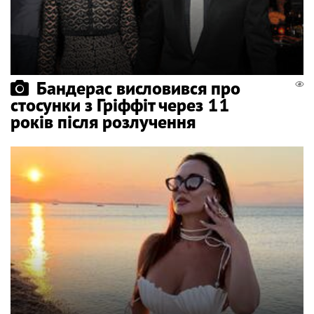
Бандерас висловився про
стосунки з Гріффіт через 11
років після розлучення