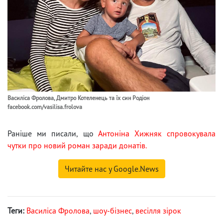
Василіса Фролова, Дмитро Котеленець та їх син Родіон
facebook.com/vasilisa.frolova
Раніше ми писали, що
Антоніна Хижняк спровокувала
чутки про новий роман заради донатів.
Читайте нас у Google.News
Теги:
Василіса Фролова
,
шоу-бізнес
,
весілля зірок