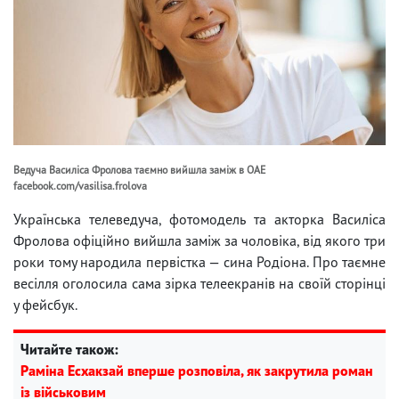
Ведуча Василіса Фролова таємно вийшла заміж в ОАЕ
facebook.com/vasilisa.frolova
Українська телеведуча, фотомодель та акторка Василіса
Фролова офіційно вийшла заміж за чоловіка, від якого три
роки тому народила первістка — сина Родіона. Про таємне
весілля оголосила сама зірка телеекранів на своїй сторінці
у фейсбук.
Читайте також:
Раміна Есхакзай вперше розповіла, як закрутила роман
із військовим