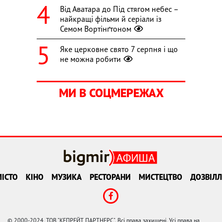
Від Аватара до Під стягом небес –
найкращі фільми й серіали із
Семом Вортінґтоном
Яке церковне свято 7 серпня і що
не можна робити
МИ В СОЦМЕРЕЖАХ
ІСТО
КІНО
МУЗИКА
РЕСТОРАНИ
МИСТЕЦТВО
ДОЗВІЛЛ
© 2000-2024, ТОВ "КЕПРЕЙТ ПАРТНЕРС". Всі права захищені. Усі права на