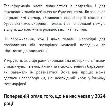
Трансформація часто починається з потрясінь і для
фіксованих знаків цей шлях не буде винятком. Як зазначає
астролог Емі Демюр, «Знищення старої версії ніколи не
буває легким». Скорпіон, Телець, Лев та Водолій можуть
відчути, що їхнє життя розвалюється на частини.
Ці переживання, хоч і дуже складні, необхідні для
позбавлення від застарілих моделей поведінки та
підготовки до оновлення.
У міру того, як старі рани виринають на поверхню, ці знаки
стикатимуться з емоційними та психологічними бар'єрами,
які заважали їм розвиватися. Хоча цей процес може
здатися непереборним, це необхідний крок у їхньому
метаморфозі.
Попередній огляд того, що на нас чекає у 2024
році