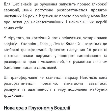
Для цих знаків це зрушення запустить процес глибокої
еволюції, який поступово розгортатиметься протягом
наступних 16 років. Йдеться не просто про зміну; мова йде
про вступ до найавтентичніших і найсильніших версій
самих себе.
У міру того, як космічний потік зміщується, чотири знаки
зодіаку – Скорпіон, Телець, Лев та Водолій – готуються до
глибокої трансформації. Протягом наступних 16 років ці
фіксовані знаки вирушать у подорож самопізнання та
розширення прав і можливостей, які рухаються сильним
бажанням досягти своїх цілей.
Ця трансформація не станеться відразу. Натомість вона
розгортатиметься поетапно, вимагаючи завзятості,
роздумів та адаптивності в міру подолання майбутніх
труднощів.
Нова ера з Плутоном у Водолії