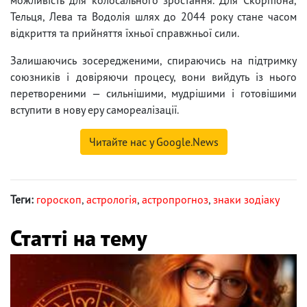
Тельця, Лева та Водолія шлях до 2044 року стане часом
відкриття та прийняття їхньої справжньої сили.
Залишаючись зосередженими, спираючись на підтримку
союзників і довіряючи процесу, вони вийдуть із нього
перетвореними — сильнішими, мудрішими і готовішими
вступити в нову еру самореалізації.
Читайте нас у Google.News
Теги:
гороскоп
,
астрологія
,
астропрогноз
,
знаки зодіаку
Статті на тему