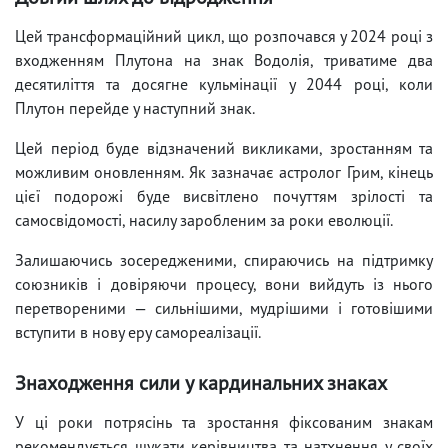
Цей трансформаційний цикл, що розпочався у 2024 році з
входженням Плутона на знак Водолія, триватиме два
десятиліття та досягне кульмінації у 2044 році, коли
Плутон перейде у наступний знак.
Цей період буде відзначений викликами, зростанням та
можливим оновленням. Як зазначає астролог Грим, кінець
цієї подорожі буде висвітлено почуттям зрілості та
самосвідомості, насилу заробленим за роки еволюції.
Залишаючись зосередженими, спираючись на підтримку
союзників і довіряючи процесу, вони вийдуть із нього
перетвореними — сильнішими, мудрішими і готовішими
вступити в нову еру самореалізації.
Знаходження сили у кардинальних знаках
У ці роки потрясінь та зростання фіксованим знакам
рекомендується шукати керівництва та натхнення у своїх