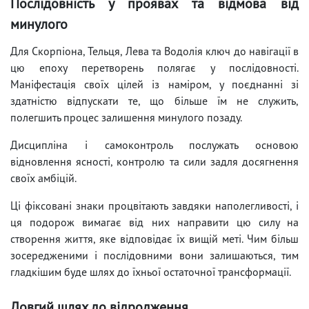
Послідовність у проявах та відмова від
минулого
Для Скорпіона, Тельця, Лева та Водолія ключ до навігації в
цю епоху перетворень полягає у послідовності.
Маніфестація своїх цілей із наміром, у поєднанні зі
здатністю відпускати те, що більше їм не служить,
полегшить процес залишення минулого позаду.
Дисципліна і самоконтроль послужать основою
відновлення ясності, контролю та сили задля досягнення
своїх амбіцій.
Ці фіксовані знаки процвітають завдяки наполегливості, і
ця подорож вимагає від них направити цю силу на
створення життя, яке відповідає їх вищій меті. Чим більш
зосередженими і послідовними вони залишаються, тим
гладкішим буде шлях до їхньої остаточної трансформації.
Довгий шлях до відродження