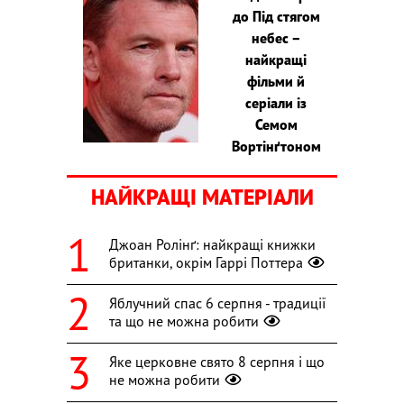
до Під стягом
небес –
найкращі
фільми й
серіали із
Семом
Вортінґтоном
НАЙКРАЩІ МАТЕРІАЛИ
Джоан Ролінґ: найкращі книжки
британки, окрім Гаррі Поттера
Яблучний спас 6 серпня - традиції
та що не можна робити
Яке церковне свято 8 серпня і що
не можна робити