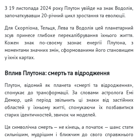
З 19 листопада 2024 року Плутон увійде на знак Водолія,
започаткувавши 20-річний цикл зростання та еволюції.
Для Скорпіона, Тельця, Лева та Водолія цей планетарний
зсув принесе глибоке перекалібрування їхнього життя.
Кожен знак по-своєму зазнає енергії Плутона, з
моментами значних змін, сформованими його становищем
у їхніх картах.
Вплив Плутона: смерть та відродження
Плутон, відомий як планета «смерті та відродження»,
спонукає до трансформації. За словами астролога Емі
Демюр, цей період звільнить ці знаки від застійних
областей у їхньому житті, спонукаючи їх позбавитися
старих ідентичностей, звичок чи моделей.
Ця символічна смерть — не кінець, а початок — шанс стати
сильнішим, мудрішим і ближчим до свого справжнього