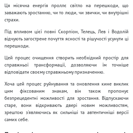
Ця місячна енергія проллє світло на перешкоди, що
заважають зростанню, чи то люди, чи звички, чи внутрішні
страхи.
Під впливом цієї повні Скорпіон, Телець, Лев і Водолій
відчують загострене почуття ясності та рішучості усунути ці
перешкоди.
Цей процес очищення створить необхідний простір для
справжньої трансформації, дозволяючи їм точніше
відповідати своєму справжньому призначенню.
Хоча цей процес руйнування та оновлення кине виклик
цим фіксованим знакам, він також пропонує
безпрецедентні можливості для зростання. Відпускаючи
старе, вони відкривають двері новим можливостям,
зрештою з'являючись як сильніші та автентичніші версії
самих себе.