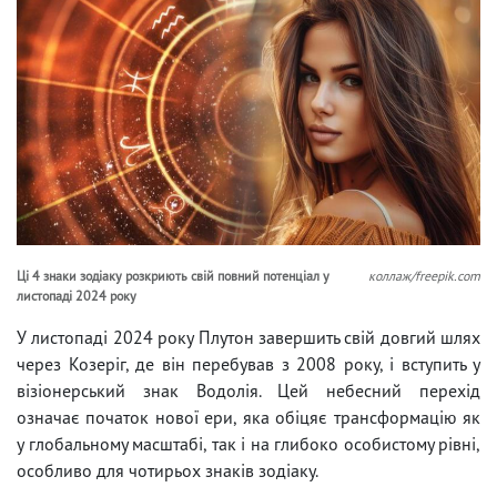
Ці 4 знаки зодіаку розкриють свій повний потенціал у
коллаж/freepik.com
листопаді 2024 року
У листопаді 2024 року Плутон завершить свій довгий шлях
через Козеріг, де він перебував з 2008 року, і вступить у
візіонерський знак Водолія. Цей небесний перехід
означає початок нової ери, яка обіцяє трансформацію як
у глобальному масштабі, так і на глибоко особистому рівні,
особливо для чотирьох знаків зодіаку.