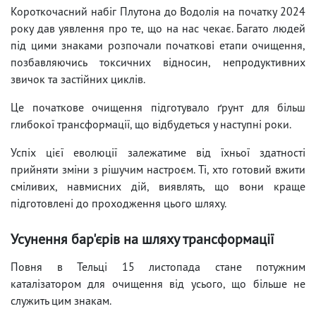
Короткочасний набіг Плутона до Водолія на початку 2024
року дав уявлення про те, що на нас чекає. Багато людей
під цими знаками розпочали початкові етапи очищення,
позбавляючись токсичних відносин, непродуктивних
звичок та застійних циклів.
Це початкове очищення підготувало ґрунт для більш
глибокої трансформації, що відбудеться у наступні роки.
Успіх цієї еволюції залежатиме від їхньої здатності
прийняти зміни з рішучим настроєм. Ті, хто готовий вжити
сміливих, навмисних дій, виявлять, що вони краще
підготовлені до проходження цього шляху.
Усунення бар'єрів на шляху трансформації
Повня в Тельці 15 листопада стане потужним
каталізатором для очищення від усього, що більше не
служить цим знакам.