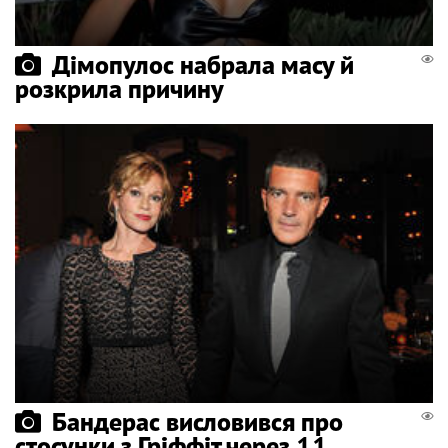
Дімопулос набрала масу й
розкрила причину
Бандерас висловився про
стосунки з Гріффіт через 11