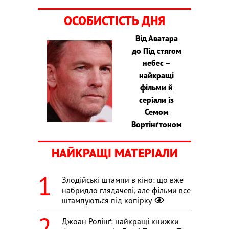
ОСОБИСТІСТЬ ДНЯ
Від Аватара
до Під стягом
небес –
найкращі
фільми й
серіали із
Семом
Вортінґтоном
НАЙКРАЩІ МАТЕРІАЛИ
Злодійські штампи в кіно: що вже
набридло глядачеві, але фільми все
штампуються під копірку
Джоан Ролінґ: найкращі книжки