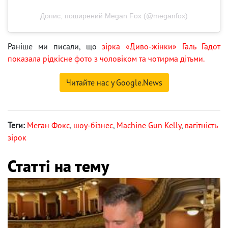
Допис, поширений Megan Fox (@meganfox)
Раніше ми писали, що
зірка «Диво-жінки» Галь Гадот
показала рідкісне фото з чоловіком та чотирма дітьми.
Читайте нас у Google.News
Теги:
Меган Фокс
,
шоу-бізнес
,
Machine Gun Kelly
,
вагітність
зірок
Статті на тему