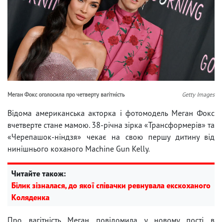
Меган Фокс оголосила про четверту вагітність
Getty Images
Відома американська акторка і фотомодель Меган Фокс
вчетверте стане мамою. 38-річна зірка «Трансформерів» та
«Черепашок-ніндзя» чекає на свою першу дитину від
нинішнього коханого Machine Gun Kelly.
Читайте також:
Білик зізналася, до якої співачки ревнувала екскоханого
Коляденка
Про вагітність Меган повідомила у новому пості в