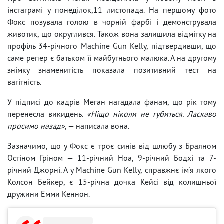
інстаграмі у понеділок,11 листопада. На першому фото
Фокс позувала голою в чорній фарбі і демонструвала
животик, що округлився. Також вона залишила відмітку на
профіль 34-річного Machine Gun Kelly, підтвердивши, що
саме репер є батьком її майбутнього малюка. А на другому
знімку знаменитість показала позитивний тест на
вагітність.
У підписі до кадрів Меган нагадала фанам, що рік тому
перенесла викидень.
«Ніщо ніколи не губиться. Ласкаво
просимо назад»
, — написала вона.
Зазначимо, що у Фокс є троє синів від шлюбу з Браяном
Остіном Гріном — 11-річний Ноа, 9-річний Бодхі та 7-
річний Джорні. А у Machine Gun Kelly, справжнє ім'я якого
Колсон Бейкер, є 15-річна дочка Кейсі від колишньої
дружини Емми Кеннон.