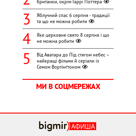
британки, окрім Гаррі Поттера
Яблучний спас 6 серпня - традиції
та що не можна робити
Яке церковне свято 8 серпня і що
не можна робити
Від Аватара до Під стягом небес –
найкращі фільми й серіали із
Семом Вортінґтоном
МИ В СОЦМЕРЕЖАХ