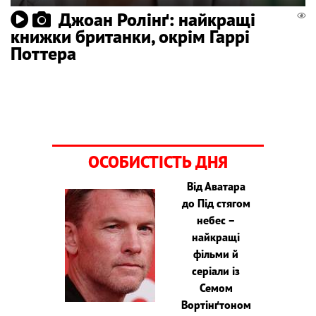
Джоан Ролінґ: найкращі
книжки британки, окрім Гаррі
Поттера
ОСОБИСТІСТЬ ДНЯ
Від Аватара
до Під стягом
небес –
найкращі
фільми й
серіали із
Семом
Вортінґтоном