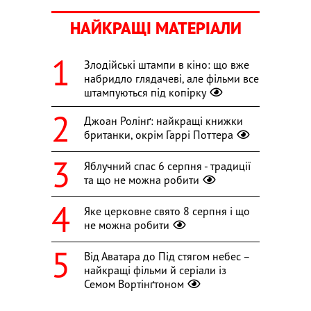
НАЙКРАЩІ МАТЕРІАЛИ
Злодійські штампи в кіно: що вже
набридло глядачеві, але фільми все
штампуються під копірку
Джоан Ролінґ: найкращі книжки
британки, окрім Гаррі Поттера
Яблучний спас 6 серпня - традиції
та що не можна робити
Яке церковне свято 8 серпня і що
не можна робити
Від Аватара до Під стягом небес –
найкращі фільми й серіали із
Семом Вортінґтоном