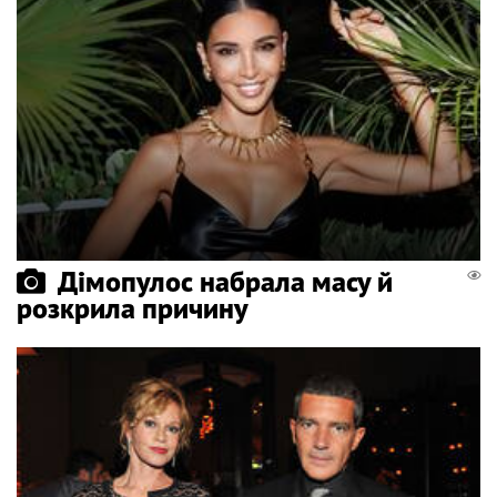
Дімопулос набрала масу й
розкрила причину