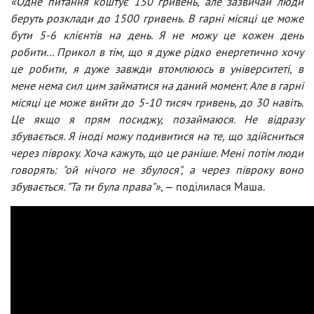
«Одне питання коштує 150 гривень, але зазвичай люди
беруть розклади до 1500 гривень. В гарні місяці це може
бути 5-6 клієнтів на день. Я не можу це кожен день
робити... Прикол в тім, що я дуже рідко енергетично хочу
це робити, я дуже завжди втомлююсь в університеті, в
мене нема сил цим займатися на даний момент. Але в гарні
місяці це може вийти до 5-10 тисяч гривень, до 30 навіть.
Це якщо я прям посиджу, позаймаюся. Не відразу
збувається. Я іноді можу подивитися на те, що здійсниться
через півроку. Хоча кажуть, що це раніше. Мені потім люди
говорять: "ой нічого не збулося", а через півроку воно
збувається. "Та ти була права"»
, — поділилася Маша.