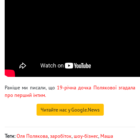
Раніше ми писали, що
19-річна дочка Полякової згадала
про перший інтим.
Читайте нас у Google.News
Теги:
Оля Полякова
,
заробіток
,
шоу-бізнес
,
Маша