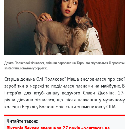
Дочка Полякової зізналася, скільки заробляє на Таро і чи збуваються її прогнози
instagram.com/marypoppers1
Старша донька Олі Полякової Маша висловилася про свої
заробітки в мережі та поділилася планами на майбутнє. В
інтерв'ю для ютуб-каналу ведучого Слави Дьоміна. 19-
річна дівчина зізналася, що після навчання у музичному
коледжі Берклі у Бостоні мріє стати знаменитою у США.
Читайте також:
Вікторія Бекхем вперше за 27 років «одяглася» на