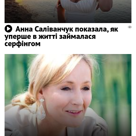
Анна Саліванчук показала, як
уперше в житті займалася
серфінгом