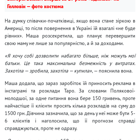
Гелловін — фото костюма
На думку співачки-початківиці, якщо вона стане зіркою в
Америці, то після повернення в Україні їй взагалі «не буде
рівних». Маша розсекретила, що планує перевершити
свою маму не лише за популярністю, а й за доходами.
«Я хочу собі дозволити набагато більше, ніж можуть мої
батьки. Це така максимальна безмежність у витратах.
Захотіла — зробила, захотіла — купила»
, — пояснила вона.
Маша додала, що зараз заробіток їй приносить реклама в
інстаграмі та розклади Таро. За словами Полякової-
молодшої, за одне питання вона бере 150 гривень, проте
найчастіше її клієнти просять кілька розкладів на суму до
1500 грн. Дівчина зазначила, що за день у неї може бути 5-
6 клієнтів і наголосила, що її прогнози справді
справджуються, проте не одразу.