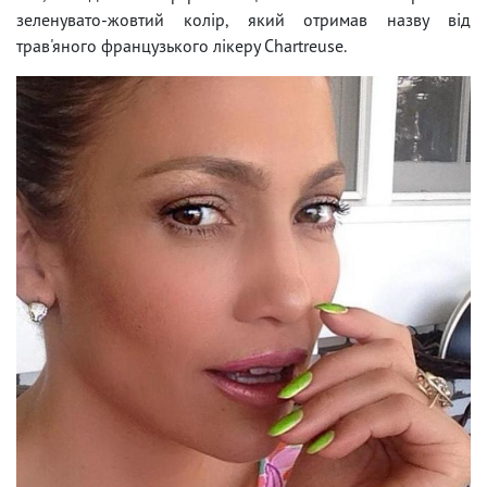
зеленувато-жовтий колір, який отримав назву від
трав'яного французького лікеру Chartreuse.