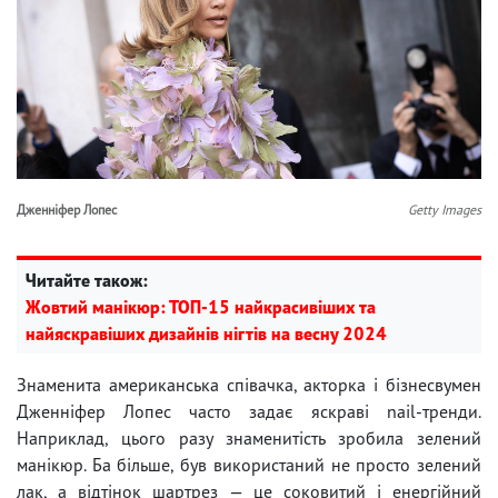
Дженніфер Лопес
Getty Images
Читайте також:
Жовтий манікюр: ТОП-15 найкрасивіших та
найяскравіших дизайнів нігтів на весну 2024
Знаменита американська співачка, акторка і бізнесвумен
Дженніфер Лопес часто задає яскраві nail-тренди.
Наприклад, цього разу знаменитість зробила зелений
манікюр. Ба більше, був використаний не просто зелений
лак, а відтінок шартрез — це соковитий і енергійний