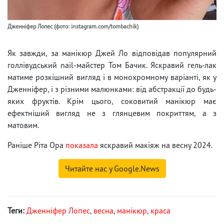
Дженніфер Лопес (фото: instagram.com/tombachik)
Як завжди, за манікюр Джей Ло відповідав популярний
голлівудський nail-майстер Том Бачик. Яскравий гель-лак
матиме розкішний вигляд і в монохромному варіанті, як у
Дженніфер, і з різними малюнками: від абстракції до будь-
яких фруктів. Крім цього, соковитий манікюр має
ефектніший вигляд не з глянцевим покриттям, а з
матовим.
Раніше Ріта Ора
показала
яскравий макіяж на весну 2024.
Читайте нас у Google.News
Теги:
Дженніфер Лопес
,
весна
,
манікюр
,
краса