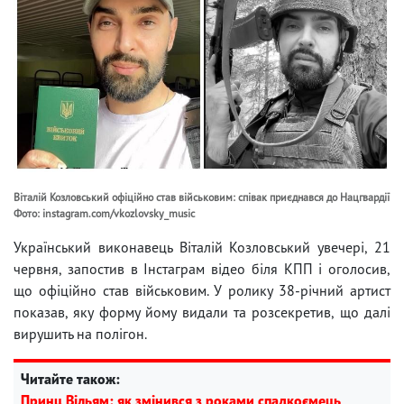
Віталій Козловський офіційно став військовим: співак приєднався до Нацгвардії
Фото: instagram.com/vkozlovsky_music
Український виконавець Віталій Козловський увечері, 21
червня, запостив в Інстаграм відео біля КПП і оголосив,
що офіційно став військовим. У ролику 38-річний артист
показав, яку форму йому видали та розсекретив, що далі
вирушить на полігон.
Читайте також:
Принц Вільям: як змінився з роками спадкоємець