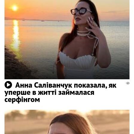
Анна Саліванчук показала, як
уперше в житті займалася
серфінгом