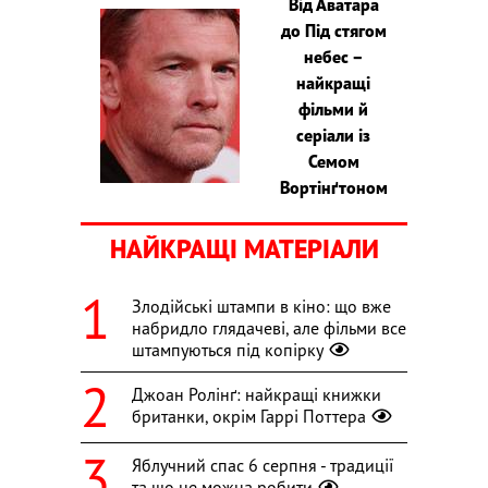
Від Аватара
до Під стягом
небес –
найкращі
фільми й
серіали із
Семом
Вортінґтоном
НАЙКРАЩІ МАТЕРІАЛИ
Злодійські штампи в кіно: що вже
набридло глядачеві, але фільми все
штампуються під копірку
Джоан Ролінґ: найкращі книжки
британки, окрім Гаррі Поттера
Яблучний спас 6 серпня - традиції
та що не можна робити