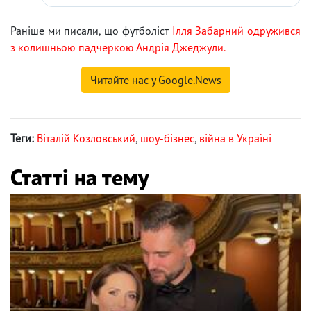
Раніше ми писали, що футболіст
Ілля Забарний одружився
з колишньою падчеркою Андрія Джеджули.
Читайте нас у Google.News
Теги:
Віталій Козловський
,
шоу-бізнес
,
війна в Україні
Статті на тему