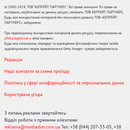
© 2000-2024, ТОВ "КЕПРЕЙТ ПАРТНЕРС". Всі права захищені. Усі права на
матеріали, опубліковані на даному ресурсі, належать ТОВ КЕПРЕЙТ ПАРТНЕРС.
Будь-яке використання матеріалів без письмового дозволу ТОВ «КЕПРЕЙТ
ПАРТНЕРС» заборонено.
При правомірному використанні матеріалів даного ресурсу гіперпосилання на
afisha.bigmir.net є
обов'язковим.
Будь-яке копіювання, передрук та відтворення фотографічних творів та/або
аудіовізуальних творів правовласника Getty Images - суворо забороняється.
Редакція
Наші контакти та схема проїзду
Політика у сфері конфіденційності та персональних даних
Користувача угода
З питань реклами звертайтесь:
Відділ роботи з прямими клієнтами:
reklama@mediadim.com.ua
Тел: +38 (044) 207-33-05, +38