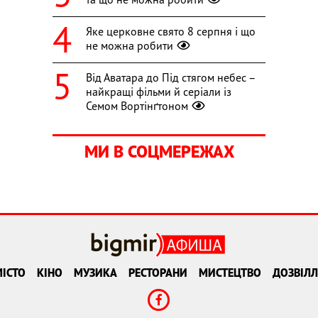
Яке церковне свято 8 серпня і що
не можна робити
Від Аватара до Під стягом небес –
найкращі фільми й серіали із
Семом Вортінґтоном
МИ В СОЦМЕРЕЖАХ
ІСТО
КІНО
МУЗИКА
РЕСТОРАНИ
МИСТЕЦТВО
ДОЗВІЛЛ