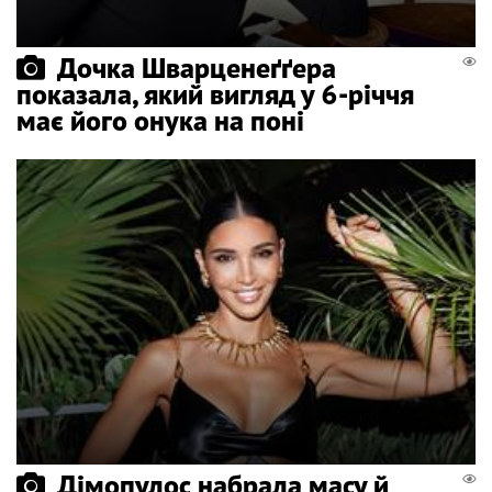
Дочка Шварценеґґера
показала, який вигляд у 6-річчя
має його онука на поні
Дімопулос набрала масу й