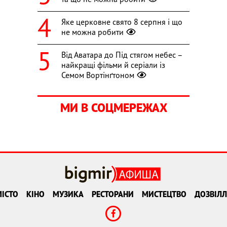
Яке церковне свято 8 серпня і що
не можна робити
Від Аватара до Під стягом небес –
найкращі фільми й серіали із
Семом Вортінґтоном
МИ В СОЦМЕРЕЖАХ
ІСТО
КІНО
МУЗИКА
РЕСТОРАНИ
МИСТЕЦТВО
ДОЗВІЛЛ