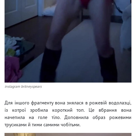
instagram britneyspears
Для іншого фрагменту вона знялася в рожевій водолазці,
із котрої зробила короткий топ. Це вбрання вона
начепила на голе тіло. Доповнила образ рожевими
трусиками й тими самими чобітьми.