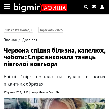
Яке свято сьогодні
Гороскопи 2025
Главная
Дозвілля
Червона спідня білизна, капелюх,
чоботи: Спірс виконала танець
півголої ковгьорл
Брітні Спірс постала на публіці в нових
пікантних образах.
17 травня 2023, 12:42
Автор: Дмитро Сич