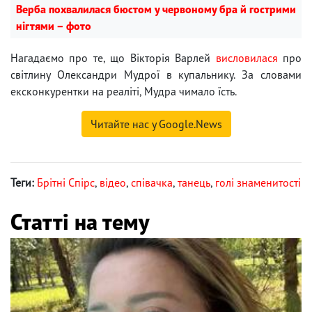
Верба похвалилася бюстом у червоному бра й гострими
нігтями – фото
Нагадаємо про те, що Вікторія Варлей
висловилася
про
світлину Олександри Мудрої в купальнику. За словами
ексконкурентки на реаліті, Мудра чимало їсть.
Читайте нас у Google.News
Теги:
Брітні Спірс
,
відео
,
співачка
,
танець
,
голі знаменитості
Статті на тему