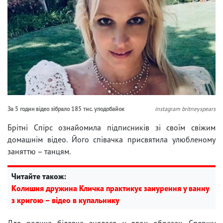
За 5 годин відео зібрало 185 тис. уподобайок
instagram britneyspears
Брітні Спірс ознайомила підписників зі своїм свіжим
домашнім відео. Його співачка присвятила улюбленому
заняттю – танцям.
Читайте також:
Колишня дружина Кличка практикує занурення у ванну
з кригою – відео в купальнику
Для ролика білявка знялася у двох образах. Спершу