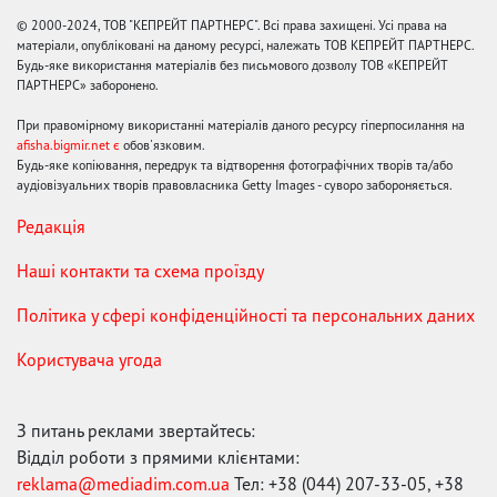
© 2000-2024, ТОВ "КЕПРЕЙТ ПАРТНЕРС". Всі права захищені. Усі права на
матеріали, опубліковані на даному ресурсі, належать ТОВ КЕПРЕЙТ ПАРТНЕРС.
Будь-яке використання матеріалів без письмового дозволу ТОВ «КЕПРЕЙТ
ПАРТНЕРС» заборонено.
При правомірному використанні матеріалів даного ресурсу гіперпосилання на
afisha.bigmir.net є
обов'язковим.
Будь-яке копіювання, передрук та відтворення фотографічних творів та/або
аудіовізуальних творів правовласника Getty Images - суворо забороняється.
Редакція
Наші контакти та схема проїзду
Політика у сфері конфіденційності та персональних даних
Користувача угода
З питань реклами звертайтесь:
Відділ роботи з прямими клієнтами:
reklama@mediadim.com.ua
Тел: +38 (044) 207-33-05, +38