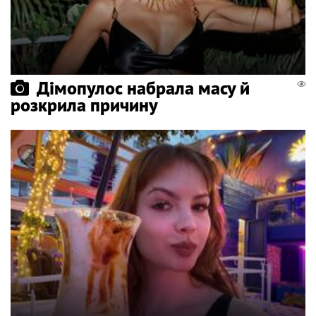
Дімопулос набрала масу й
розкрила причину