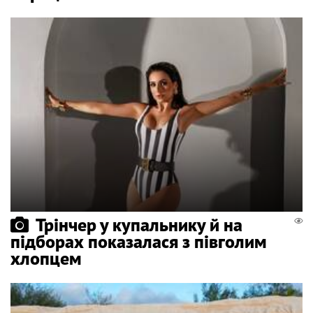
Трінчер у купальнику й на
підборах показалася з півголим
хлопцем