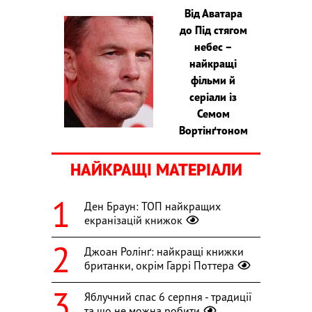
Від Аватара
до Під стягом
небес –
найкращі
фільми й
серіали із
Семом
Вортінґтоном
НАЙКРАЩІ МАТЕРІАЛИ
Ден Браун: ТОП найкращих
екранізацій книжок
Джоан Ролінґ: найкращі книжки
британки, окрім Гаррі Поттера
Яблучний спас 6 серпня - традиції
та що не можна робити