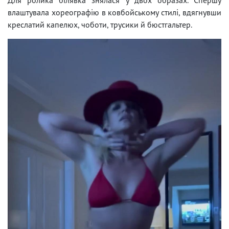
влаштувала хореографію в ковбойському стилі, вдягнувши
креслатий капелюх, чоботи, трусики й бюстгальтер.