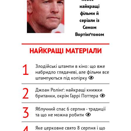
найкращі
фільми й
серіали із
Семом
Вортінґтоном
НАЙКРАЩІ МАТЕРІАЛИ
Злодійські штампи в кіно: що вже
набридло глядачеві, але фільми все
штампуються під копірку
Джоан Ролінґ: найкращі книжки
британки, окрім Гаррі Поттера
Яблучний спас 6 серпня - традиції
та що не можна робити
Яке церковне свято 8 серпня і що