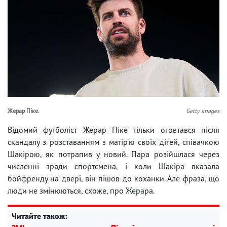
Жерар Піке.
Getty Images
Відомий футболіст Жерар Піке тільки оговтався після
скандалу з розставанням з матір'ю своїх дітей, співачкою
Шакірою, як потрапив у новий. Пара розійшлася через
численні зради спортсмена, і коли Шакіра вказала
бойфренду на двері, він пішов до коханки. Але фраза, що
люди не змінюються, схоже, про Жерара.
Читайте також: