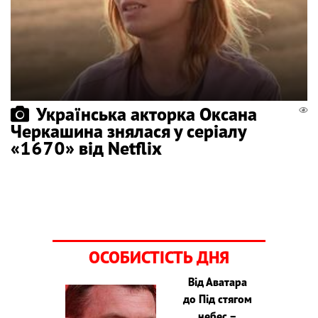
Українська акторка Оксана
Черкашина знялася у серіалу
«1670» від Netflix
ОСОБИСТІСТЬ ДНЯ
Від Аватара
до Під стягом
небес –