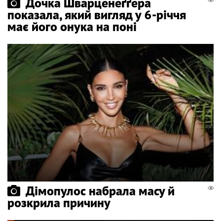
Дочка Шварценеґґера
показала, який вигляд у 6-річчя
має його онука на поні
Дімопулос набрала масу й
розкрила причину