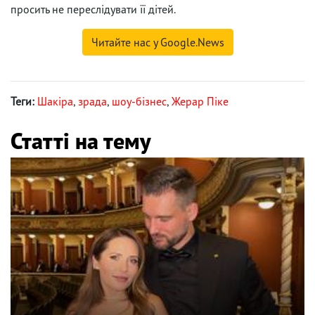
просить не переслідувати її дітей.
Читайте нас у Google.News
Теги:
Шакіра
,
зрада
,
шоу-бізнес
,
Жерар Піке
Статті на тему