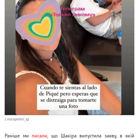
t.me/spletni_tg
Раніше ми
писали
, що Шакіра випустила заяву, в якій