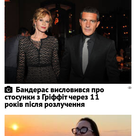
Бандерас висловився про
стосунки з Гріффіт через 11
років після розлучення