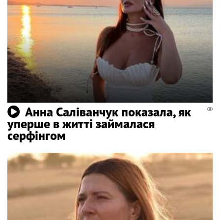
Анна Саліванчук показала, як
уперше в житті займалася
серфінгом