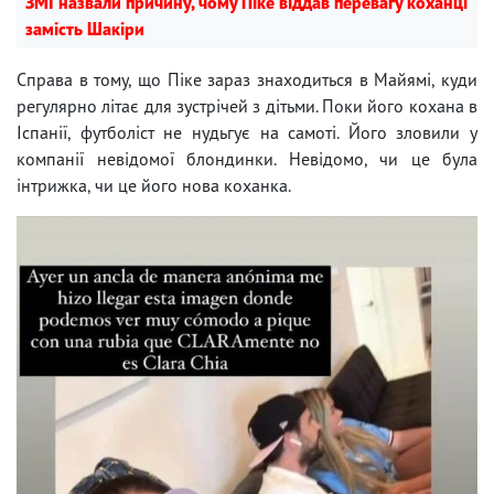
ЗМІ назвали причину, чому Піке віддав перевагу коханці
замість Шакіри
Справа в тому, що Піке зараз знаходиться в Майямі, куди
регулярно літає для зустрічей з дітьми. Поки його кохана в
Іспанії, футболіст не нудьгує на самоті. Його зловили у
компанії невідомої блондинки. Невідомо, чи це була
інтрижка, чи це його нова коханка.