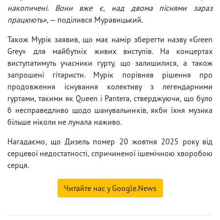
накопичені. Вони вже є, над двома піснями зараз
працюють»
, — поділився Муравицький.
Також Мурік заявив, що має намір зберегти назву «Green
Grey» для майбутніх живих виступів. На концертах
виступатимуть учасники гурту, що залишилися, а також
запрошені гітаристи. Мурік порівняв рішення про
продовження існування колективу з легендарними
гуртами, такими як Queen і Pantera, стверджуючи, що було
б несправедливо щодо шанувальників, якби їхня музика
більше ніколи не лунала наживо.
Нагадаємо, що Дизель помер 20 жовтня 2025 року від
серцевої недостатності, спричиненої ішемічною хворобою
серця.
Читайте нас у Google.News