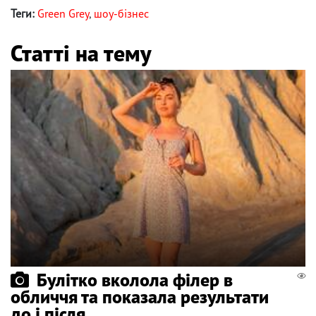
Теги:
Green Grey
,
шоу-бізнес
Статті на тему
Булітко вколола філер в
обличчя та показала результати
до і після