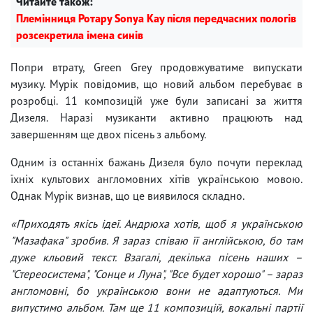
Читайте також:
Племінниця Ротару Sonya Kay після передчасних пологів
розсекретила імена синів
Попри втрату, Green Grey продовжуватиме випускати
музику. Мурік повідомив, що новий альбом перебуває в
розробці. 11 композицій уже були записані за життя
Дизеля. Наразі музиканти активно працюють над
завершенням ще двох пісень з альбому.
Одним із останніх бажань Дизеля було почути переклад
їхніх культових англомовних хітів українською мовою.
Однак Мурік визнав, що це виявилося складно.
«Приходять якісь ідеї. Андрюха хотів, щоб я українською
"Мазафака" зробив. Я зараз співаю її англійською, бо там
дуже кльовий текст. Взагалі, декілька пісень наших –
"Стереосистема", "Сонце и Луна", "Все будет хорошо" – зараз
англомовні, бо українською вони не адаптуються. Ми
випустимо альбом. Там ще 11 композицій, вокальні партії