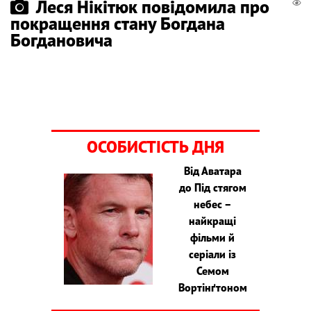
Леся Нікітюк повідомила про
покращення стану Богдана
Богдановича
ОСОБИСТІСТЬ ДНЯ
Від Аватара
до Під стягом
небес –
найкращі
фільми й
серіали із
Семом
Вортінґтоном