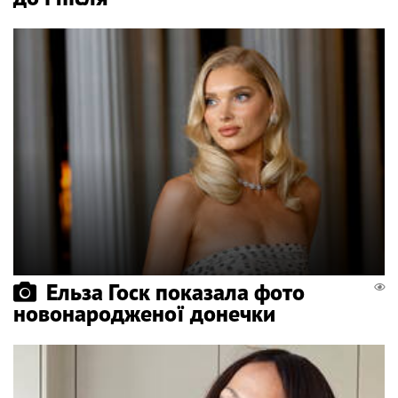
Ельза Госк показала фото
новонародженої донечки