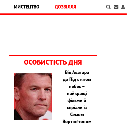
МИСТЕЦТВО
ДОЗВІЛЛЯ
ОСОБИСТІСТЬ ДНЯ
Від Аватара
до Під стягом
небес –
найкращі
фільми й
серіали із
Семом
Вортінґтоном