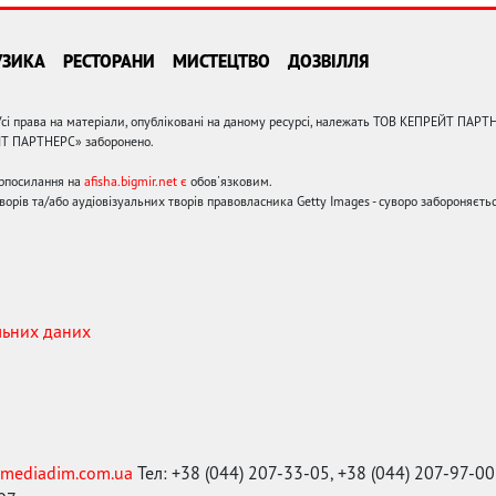
УЗИКА
РЕСТОРАНИ
МИСТЕЦТВО
ДОЗВІЛЛЯ
сі права на матеріали, опубліковані на даному ресурсі, належать ТОВ КЕПРЕЙТ ПАРТ
ЙТ ПАРТНЕРС» заборонено.
ерпосилання на
afisha.bigmir.net є
обов'язковим.
орів та/або аудіовізуальних творів правовласника Getty Images - суворо забороняєтьс
льних даних
mediadim.com.ua
Тел: +38 (044) 207-33-05, +38 (044) 207-97-00