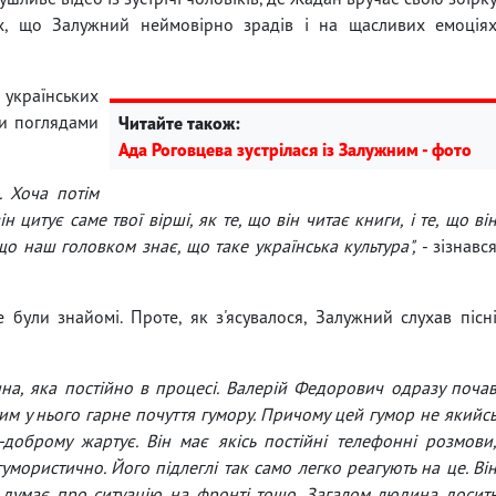
сіх, що Залужний неймовірно зрадів і на щасливих емоція
українських
ми поглядами
Читайте також:
Ада Роговцева зустрілася із Залужним - фото
. Хоча потім
 цитує саме твої вірші, як те, що він читає книги, і те, що ві
 що наш головком знає, що таке українська культура",
- зізнавс
 були знайомі. Проте, як з'ясувалося, Залужний слухав пісн
ина, яка постійно в процесі. Валерій Федорович одразу поча
им у нього гарне почуття гумору. Причому цей гумор не якийс
доброму жартує. Він має якісь постійні телефонні розмови
гумористично. Його підлеглі так само легко реагують на це. Ві
 думає про ситуацію на фронті тощо. Загалом людина досит