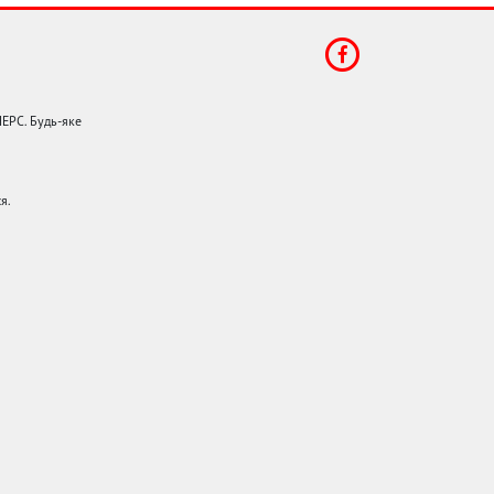
НЕРС. Будь-яке
я.