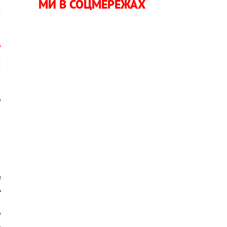
МИ В СОЦМЕРЕЖАХ
х
н
я
і
в
ь
,
н
ь