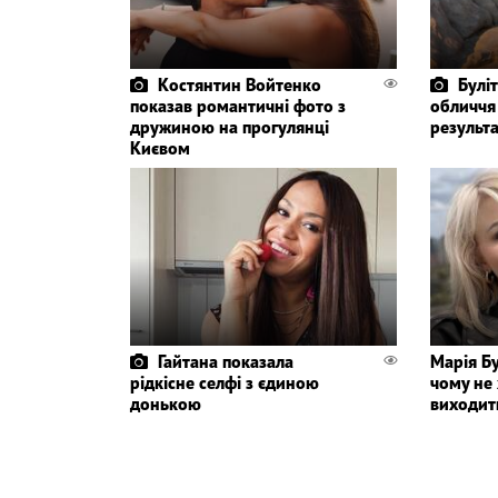
Костянтин Войтенко
Булі
показав романтичні фото з
обличчя
дружиною на прогулянці
результа
Києвом
Гайтана показала
Марія Бу
рідкісне селфі з єдиною
чому не 
донькою
виходит