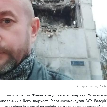
instagram serhiy_zhada
 Собаки" - Сергій Жадан - поділився в інтерв'ю "Українські
анувальників його творчості Головнокомандувач ЗСУ Валері
шливе відео із зустрічі чоловіків, де Жадан вручає свою збірк