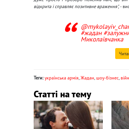
відкрита і справляє позитивне враження",
- ви
@mykolayiv_cha
#жадан
#залужн
Миколаївчанка
Чита
Теги:
українська армія
,
Жадан
,
шоу-бізнес
,
війн
Статті на тему