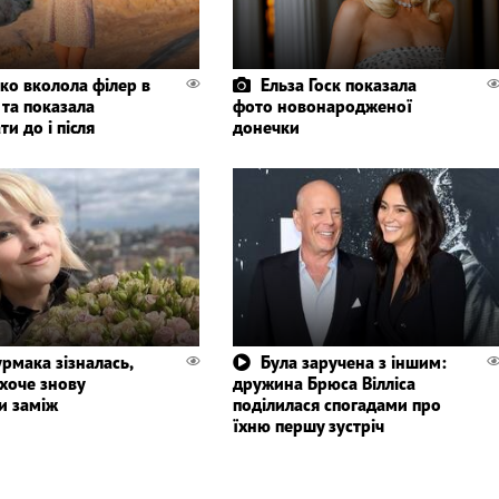
тко вколола філер в
Ельза Госк показала
 та показала
фото новонародженої
ти до і після
донечки
рмака зізналась,
Була заручена з іншим:
хоче знову
дружина Брюса Вілліса
и заміж
поділилася спогадами про
їхню першу зустріч