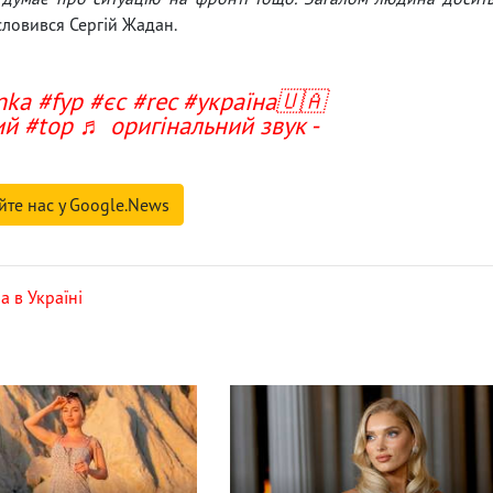
словився Сергій Жадан.
nka
#fyp
#єс
#rec
#україна🇺🇦
ий
#top
♬ оригінальний звук -
йте нас у Google.News
а в Україні