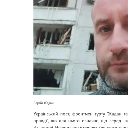
Сергій Жадан.
Український поет, фронтмен гурту "Жадан та
правді", що для нього означає, що серед ш
Залужний. Нещодавно у мережі з'явилося звору