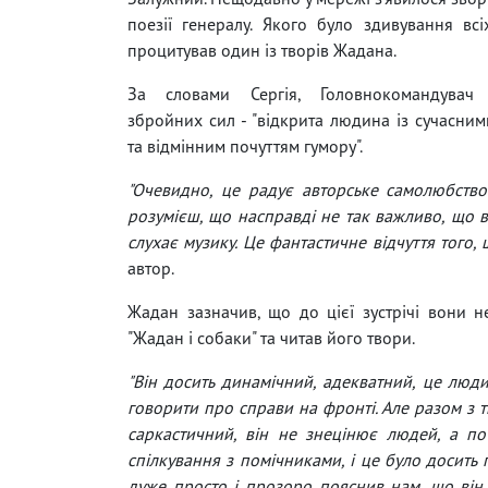
поезії генералу. Якого було здивування в
процитував один із творів Жадана.
За словами Сергія, Головнокомандувач 
збройних сил - "відкрита людина із сучасни
та відмінним почуттям гумору".
"Очевидно, це радує авторське самолюбство
розумієш, що насправді не так важливо, що він
слухає музику. Це фантастичне відчуття того,
автор.
Жадан зазначив, що до цієї зустрічі вони не
"Жадан і собаки" та читав його твори.
"Він досить динамічний, адекватний, це люд
говорити про справи на фронті. Але разом з т
саркастичний, він не знецінює людей, а по-
спілкування з помічниками, і це було досить 
дуже просто і прозоро пояснив нам, що він