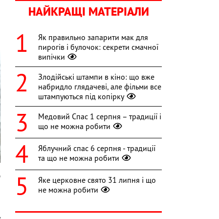
НАЙКРАЩІ МАТЕРІАЛИ
Як правильно запарити мак для
пирогів і булочок: секрети смачної
випічки
Злодійські штампи в кіно: що вже
набридло глядачеві, але фільми все
штампуються під копірку
Медовий Спас 1 серпня – традиції і
що не можна робити
Яблучний спас 6 серпня - традиції
та що не можна робити
n
Яке церковне свято 31 липня і що
не можна робити
й
й
у