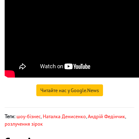
Читайте нас у Google.News
Теги:
шоу-бізнес
,
Наталка Денисенко
,
Андрій Федінчик
,
розлучення зірок