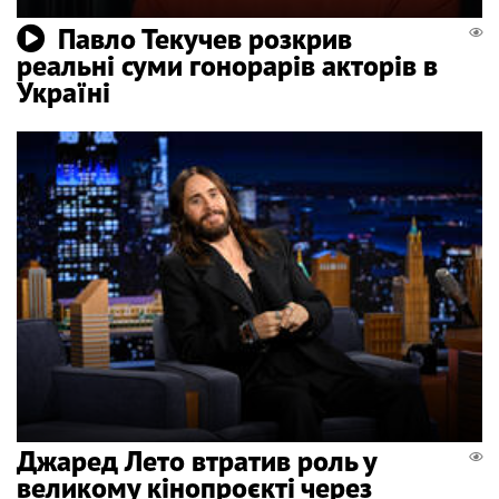
Павло Текучев розкрив
реальні суми гонорарів акторів в
Україні
Джаред Лето втратив роль у
великому кінопроєкті через