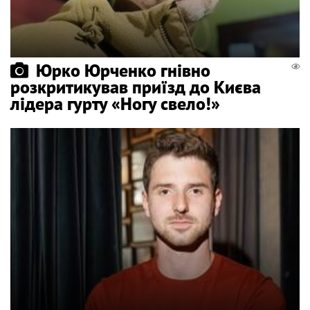
Юрко Юрченко гнівно
розкритикував приїзд до Києва
лідера гурту «Ногу свело!»