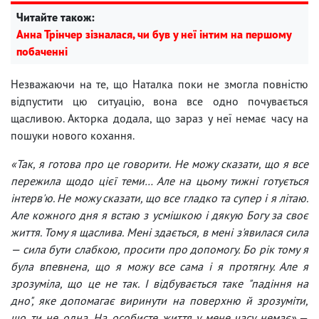
Читайте також:
Анна Трінчер зізналася, чи був у неї інтим на першому
побаченні
Незважаючи на те, що Наталка поки не змогла повністю
відпустити цю ситуацію, вона все одно почувається
щасливою. Акторка додала, що зараз у неї немає часу на
пошуки нового кохання.
«Так, я готова про це говорити. Не можу сказати, що я все
пережила щодо цієї теми… Але на цьому тижні готується
інтерв'ю. Не можу сказати, що все гладко та супер і я літаю.
Але кожного дня я встаю з усмішкою і дякую Богу за своє
життя. Тому я щаслива. Мені здається, в мені з'явилася сила
— сила бути слабкою, просити про допомогу. Бо рік тому я
була впевнена, що я можу все сама і я протягну. Але я
зрозуміла, що це не так. І відбувається таке "падіння на
дно", яке допомагає виринути на поверхню й зрозуміти,
що ти не одна. На особисте життя у мене часу немає»,
—