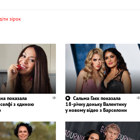
діти зірок
ана показала
Сальма Гаєк показала
 селфі з єдиною
18-річну доньку Валентину
ю
у новому відео з Барселони