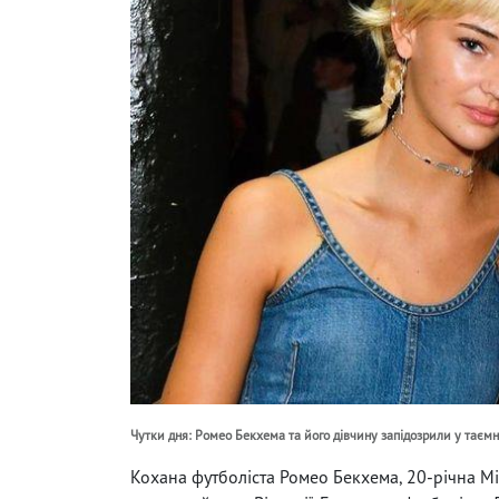
Чутки дня: Ромео Бекхема та його дівчину запідозрили у тає
Кохана футболіста Ромео Бекхема, 20-річна Міа