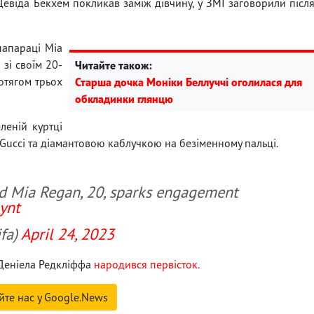
Девіда Бекхем покликав заміж дівчину, у ЗМІ заговорили післ
папараці Міа
зі своїм 20-
Читайте також:
отягом трьох
Старша дочка Моніки Беллуччі оголилася для
обкладинки глянцю
леній куртці
Gucci та діамантовою каблучкою на безіменному пальці.
d Mia Regan, 20, sparks engagement
Jynt
fa)
April 24, 2023
 Деніела Редкліффа
народився первісток.
йте нас у Google.News