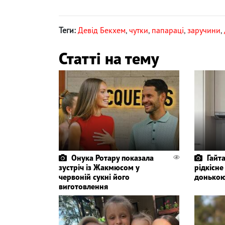
Теги:
Девід Бекхем
,
чутки
,
папараці
,
заручини
,
Статті на тему
Онука Ротару показала
Гайт
зустріч із Жакмюсом у
рідкісне
червоній сукні його
донько
виготовлення