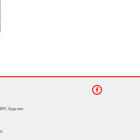
НЕРС. Будь-яке
я.