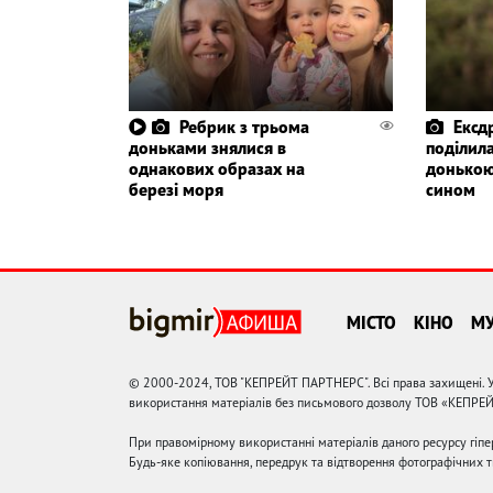
Ребрик з трьома
Ексд
доньками знялися в
поділила
однакових образах на
донькою
березі моря
сином
МІСТО
КІНО
М
© 2000-2024, ТОВ "КЕПРЕЙТ ПАРТНЕРС". Всі права захищені. У
використання матеріалів без письмового дозволу ТОВ «КЕПРЕ
При правомірному використанні матеріалів даного ресурсу гіп
Будь-яке копіювання, передрук та відтворення фотографічних тв