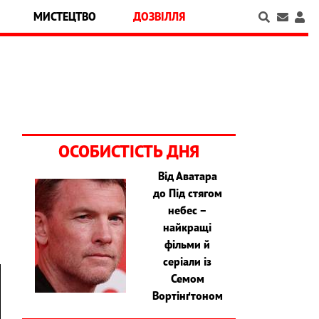
МИСТЕЦТВО
ДОЗВІЛЛЯ
ОСОБИСТІСТЬ ДНЯ
Від Аватара
до Під стягом
з
небес –
найкращі
фільми й
серіали із
Семом
Вортінґтоном