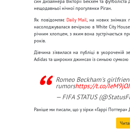
син дизайнера Вікторії Бекхем та футболіста 
нещодавньої нічної прогулянки Ріган.
Як повідомляє
Daily Mail
, на нових знімках 
насолоджувалася вечіркою в White City House 
річним хлопцем, з яким вона зустрічається пр
років.
Дівчина з'явилася на публіці в укороченій зе
Adidas та широких джинсах із синьою сумкою 
Romeo Beckham's girlfrien
rumors
https://t.co/IeM9jO
— FIFA STATUS (@StatusFi
Раніше ми писали, що у зірки «Гаррі Поттера»
Чита