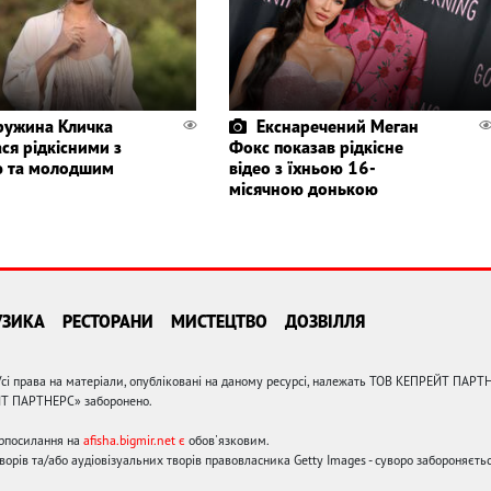
ружина Кличка
Екснаречений Меган
ся рідкісними з
Фокс показав рідкісне
 та молодшим
відео з їхньою 16-
місячною донькою
УЗИКА
РЕСТОРАНИ
МИСТЕЦТВО
ДОЗВІЛЛЯ
сі права на матеріали, опубліковані на даному ресурсі, належать ТОВ КЕПРЕЙТ ПАРТ
ЙТ ПАРТНЕРС» заборонено.
ерпосилання на
afisha.bigmir.net є
обов'язковим.
орів та/або аудіовізуальних творів правовласника Getty Images - суворо забороняєтьс