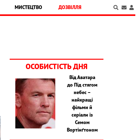
МИСТЕЦТВО
ДОЗВІЛЛЯ
ОСОБИСТІСТЬ ДНЯ
Від Аватара
до Під стягом
й
небес –
найкращі
фільми й
серіали із
Семом
Вортінґтоном