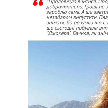
"Продовжую вчитися. Пр
доброчинністю. Гроші не з
зароблю сама. А ще завтра
незабаром випустити. План
знімати, бо розумію що є 
ще сьогодні побувала ви
"Джокера". Бачила, як знім