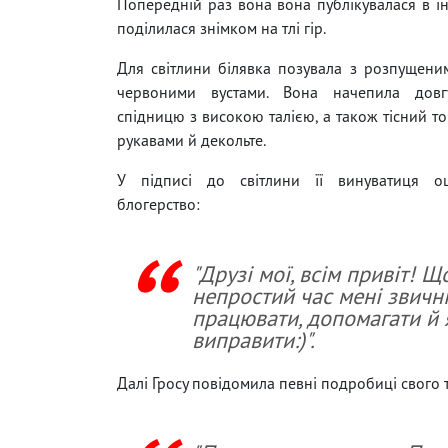
Попередній раз вона вона публікувалася в ін
поділилася знімком на тлі гір.
Для світлини білявка позувала з розпущени
червоними вустами. Вона начепила довг
спідницю з високою талією, а також тісний то
рукавами й декольте.
У підписі до світлини її винуватиця о
блогерство:
"Друзі мої, всім привіт! Щ
непростий час мені звичн
працювати, допомагати й 
виправити:)".
Далі Гросу повідомила певні подробиці свого 