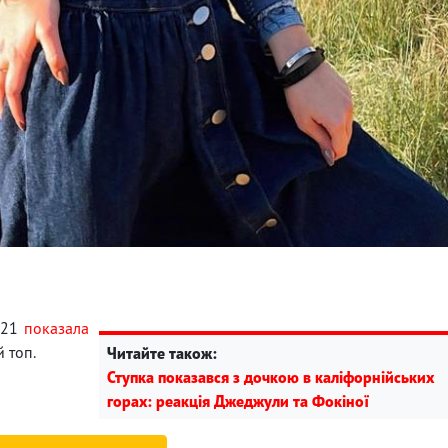
2021
показала
й топ.
Читайте також:
Ступка показався з дочкою в каліфорнійських
горах: реакція Джеджули та Фокіної