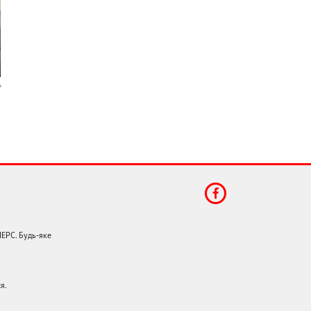
НЕРС. Будь-яке
я.