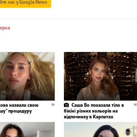
йте нас у Google.News
герка
кова назвала свою
Саша Бо показала тіло в
ішу" процедуру
бікіні різних кольорів на
відпочинку в Карпатах