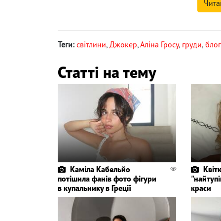
Чита
Теги:
світлини
,
Джокер
,
Аліна Гросу
,
груди
,
бло
Статті на тему
Каміла Кабельйо
Квіт
потішила фанів фото фігури
"найтуп
в купальнику в Греції
краси