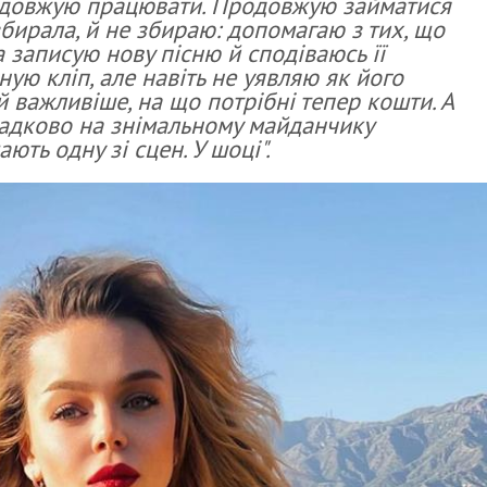
одовжую працювати. Продовжую займатися
бирала, й не збираю: допомагаю з тих, що
 записую нову пісню й сподіваюсь її
ую кліп, але навіть не уявляю як його
й важливіше, на що потрібні тепер кошти. А
падково на знімальному майданчику
ають одну зі сцен. У шоці".