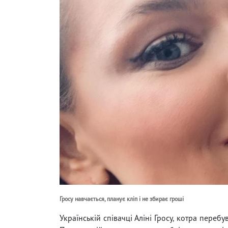
Гросу навчається, планує кліп і не збирає гроші
Українській співачці Аліні Гросу, котра пере