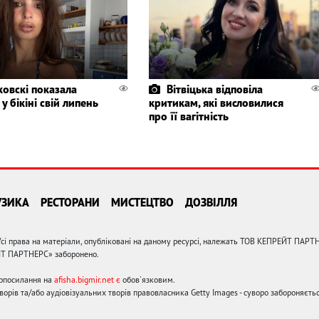
ковскі показала
Вітвіцька відповіла
 у бікіні свій липень
критикам, які висловилися
про її вагітність
УЗИКА
РЕСТОРАНИ
МИСТЕЦТВО
ДОЗВІЛЛЯ
сі права на матеріали, опубліковані на даному ресурсі, належать ТОВ КЕПРЕЙТ ПАРТ
ЙТ ПАРТНЕРС» заборонено.
ерпосилання на
afisha.bigmir.net є
обов'язковим.
орів та/або аудіовізуальних творів правовласника Getty Images - суворо забороняєтьс