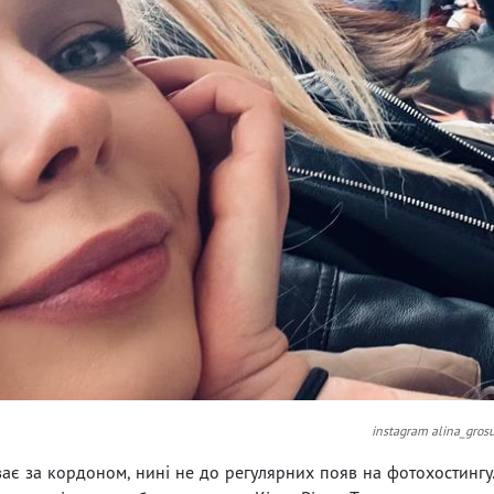
instagram alina_gros
буває за кордоном, нині не до регулярних появ на фотохостингу