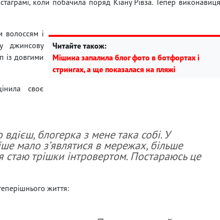
стаграмі, коли побачила поряд Кіану Рівза. Тепер виконавиц
м волоссям і
у джинсову
Читайте також:
п із довгими
Мішина запалила блог фото в ботфортах і
стрингах, а ще показалася на пляжі
цінила своє
о вдієш, блогерка з мене така собі. У
іше мало зʼявлятися в мережах, більше
я стаю трішки інтровертом. Постараюсь це
теперішнього життя: