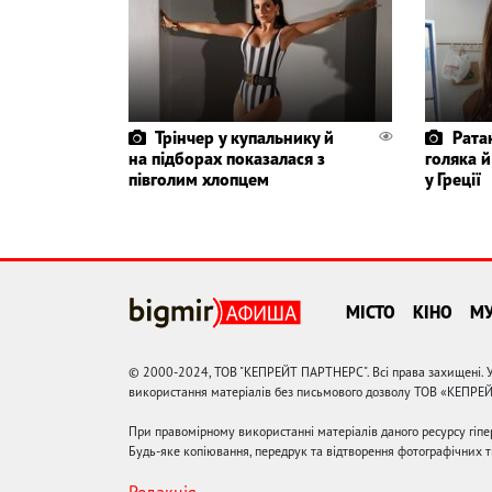
Трінчер у купальнику й
Рата
на підборах показалася з
голяка й
півголим хлопцем
у Греції
МІСТО
КІНО
М
© 2000-2024, ТОВ "КЕПРЕЙТ ПАРТНЕРС". Всі права захищені. У
використання матеріалів без письмового дозволу ТОВ «КЕПРЕ
При правомірному використанні матеріалів даного ресурсу гіп
Будь-яке копіювання, передрук та відтворення фотографічних тв