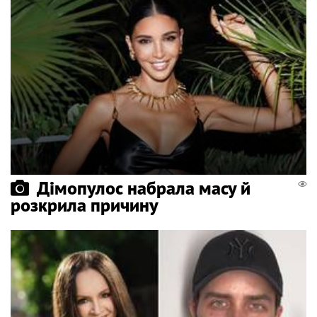
Дімопулос набрала масу й
розкрила причину