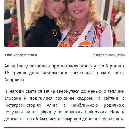
Аліна має двох братів
instagram alina_grosu
Аліна Гросу розповіла про важливу подію у своїй родині.
18 грудня день народження відзначила її мати Ганна
Андріївна.
Із нагоди свята співачка звернулася до неньки з теплими
словами й поділилася архівним кадром. На світлині в
інстаграм-історіях Аліна з найближчою родичкою
позували на тлі річки у вишиванках і віночках. Мати й
донька ніжно обіймалися та замріяно дивилися вдалечінь.