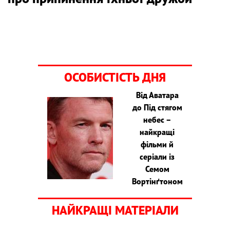
ОСОБИСТІСТЬ ДНЯ
Від Аватара
до Під стягом
небес –
найкращі
фільми й
серіали із
Семом
Вортінґтоном
НАЙКРАЩІ МАТЕРІАЛИ