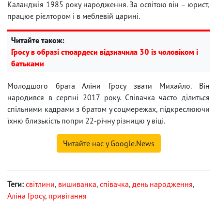
Каланджія 1985 року народження. За освітою він – юрист,
працює рієлтором і в меблевій царині.
Читайте також:
Гросу в образі стюардеси відзначила 30 із чоловіком і
батьками
Молодшого брата Аліни Гросу звати Михайло. Він
народився в серпні 2017 року. Співачка часто ділиться
спільними кадрами з братом у соцмережах, підкреслюючи
їхню близькість попри 22-річну різницю у віці.
Читайте нас у Google.News
Теги:
світлини
,
вишиванка
,
співачка
,
день народження
,
Аліна Гросу
,
привітання