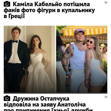
Каміла Кабельйо потішила
фанів фото фігури в купальнику
в Греції
Дружина Остапчука
відповіла на заяву Анатоліча
про припинення їхньої дружби