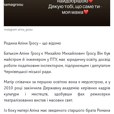
instagram alina_grosu
Родина Аліни Гросу – що відомо
Батьком Аліни Гросу є Михайло Михайлович Гросу. Він був
майстром й інженером у ПТУ, має юридичну освіту, досвід
роботи податковим інспектором, підприємцем і депутатом
Чернівецької міської ради.
Матір співачки за першою освітою вона є медсестрою, а у
2010 році закінчила Державну академію керівних кадрів
культури і мистецтв, здобувши фах режисерки
театралізованих вистав і масових свят.
Із боку матері Аліна має зведеного старшого брата Романа