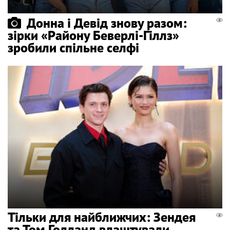
Донна і Девід знову разом:
зірки «Району Беверлі-Гіллз»
зробили спільне селфі
Тільки для найближчих: Зендея
та Том Голланд влаштували