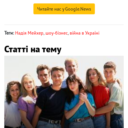
Читайте нас у Google.News
Теги:
Надія Мейхер
,
шоу-бізнес
,
війна в Україні
Статті на тему