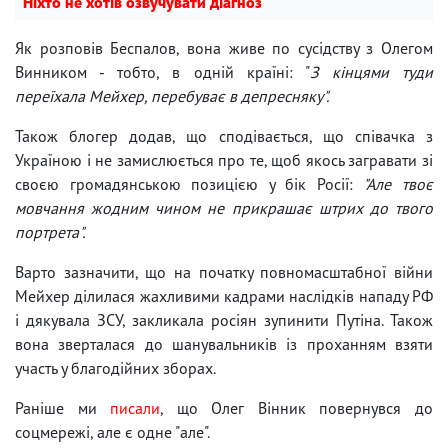
Ніхто не хотів озвучувати діагноз
Як розповів Беспалов, вона живе по сусідству з Олегом
Винником - тобто, в одній країні: "
З кінцями туди
переїхала Мейхер, перебуває в депресняку".
Також блогер додав, що сподівається, що співачка з
Україною і не замислюється про те, щоб якось загравати зі
своєю громадянською позицією у бік Росії:
"Але твоє
мовчання жодним чином не прикрашає штрих до твого
портрета".
Варто зазначити, що на початку повномасштабної війни
Мейхер ділилася жахливими кадрами наслідків нападу РФ
і дякувала ЗСУ, закликала росіян зупинити Путіна. Також
вона зверталася до шанувальників із проханням взяти
участь у благодійних зборах.
Раніше ми
писали
, що Олег Вінник повернувся до
соцмережі, але є одне "але".