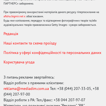
ПАРТНЕРС» заборонено.
При правомірному використанні матеріалів даного ресурсу гіперпосилання на
afisha.bigmir.net є
обов'язковим.
Будь-яке копіювання, передрук та відтворення фотографічних творів та/або
аудіовізуальних творів правовласника Getty Images - суворо забороняється.
Редакція
Наші контакти та схема проїзду
Політика у сфері конфіденційності та персональних даних
Користувача угода
З питань реклами звертайтесь:
Відділ роботи з прямими клієнтами:
reklama@mediadim.com.ua
Тел: +38 (044) 207-33-05, +38
(044) 207-97-00
Відділ роботи з РА: Тел./факс: +38 044 207-97-07
Матеріали, що позначені знаками "Реклама", "PR",