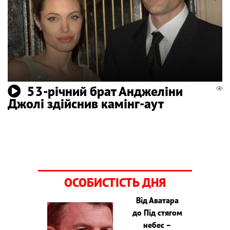
53-річний брат Анджеліни
Джолі здійснив камінг-аут
ОСОБИСТІСТЬ ДНЯ
Від Аватара
до Під стягом
небес –