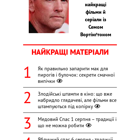
найкращі
фільми й
серіали із
Семом
Вортінґтоном
НАЙКРАЩІ МАТЕРІАЛИ
Як правильно запарити мак для
пирогів і булочок: секрети смачної
випічки
Злодійські штампи в кіно: що вже
набридло глядачеві, але фільми все
штампуються під копірку
Медовий Спас 1 серпня – традиції і
що не можна робити
Яблучний спас 6 серпня - традиції