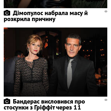
Дімопулос набрала масу й
розкрила причину
Бандерас висловився про
стосунки з Гріффіт через 11