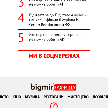
не можна робити
Від Аватара до Під стягом небес –
найкращі фільми й серіали із
Семом Вортінґтоном
Яке церковне свято 7 серпня і що
не можна робити
МИ В СОЦМЕРЕЖАХ
ІСТО
КІНО
МУЗИКА
РЕСТОРАНИ
МИСТЕЦТВО
ДОЗВІЛЛ