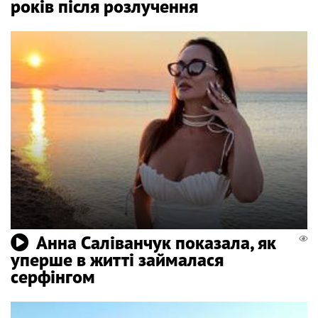
років після розлучення
Анна Саліванчук показала, як
уперше в житті займалася
серфінгом