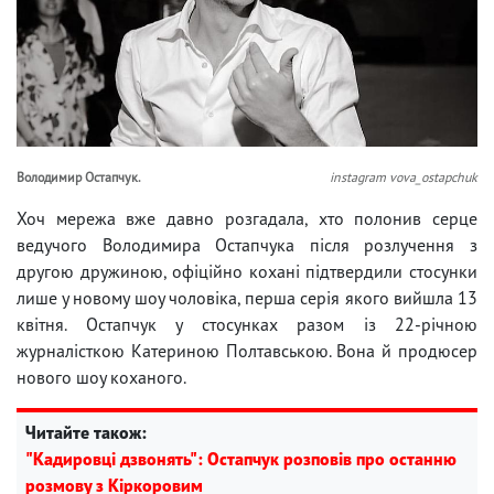
Володимир Остапчук.
instagram vova_ostapchuk
Хоч мережа вже давно розгадала, хто полонив серце
ведучого Володимира Остапчука після розлучення з
другою дружиною, офіційно кохані підтвердили стосунки
лише у новому шоу чоловіка, перша серія якого вийшла 13
квітня. Остапчук у стосунках разом із 22-річною
журналісткою Катериною Полтавською. Вона й продюсер
нового шоу коханого.
Читайте також:
"Кадировці дзвонять": Остапчук розповів про останню
розмову з Кіркоровим