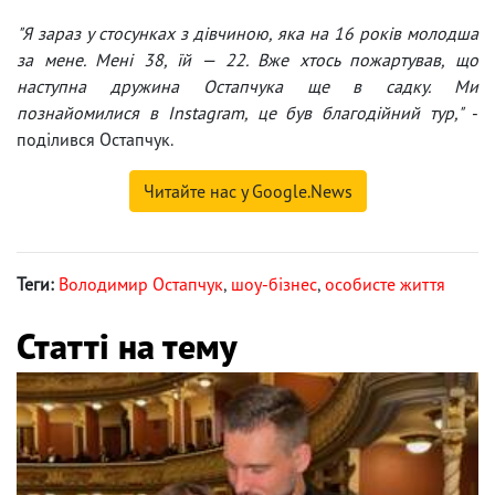
"Я зараз у стосунках з дівчиною, яка на 16 років молодша
за мене. Мені 38, їй — 22. Вже хтось пожартував, що
наступна дружина Остапчука ще в садку. Ми
познайомилися в Instagram, це був благодійний тур,"
-
поділився Остапчук.
Читайте нас у Google.News
Теги:
Володимир Остапчук
,
шоу-бізнес
,
особисте життя
Статті на тему