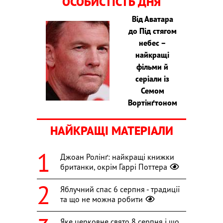
ОСОБИСТІСТЬ ДНЯ
Від Аватара
до Під стягом
небес –
найкращі
фільми й
серіали із
Семом
Вортінґтоном
НАЙКРАЩІ МАТЕРІАЛИ
Джоан Ролінґ: найкращі книжки
британки, окрім Гаррі Поттера
Яблучний спас 6 серпня - традиції
та що не можна робити
Яке церковне свято 8 серпня і що