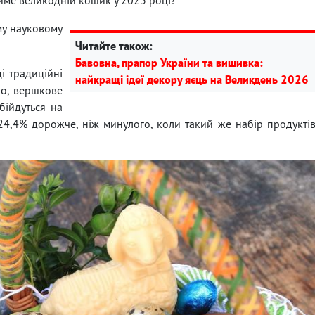
му науковому
Читайте також:
Бавовна, прапор України та вишивка:
і традиційні
найкращі ідеї декору яєць на Великдень 2026
ло, вершкове
обійдуться на
. 24,4% дорожче, ніж минулого, коли такий же набір продукті