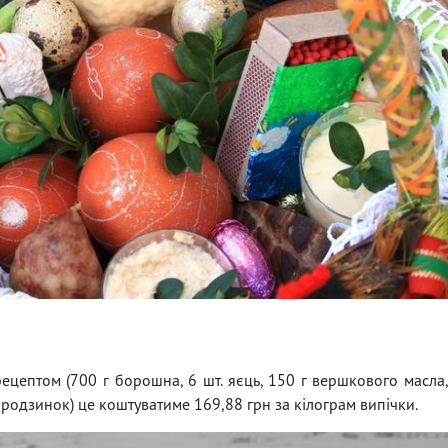
ецептом (700 г борошна, 6 шт. яєць, 150 г вершкового масла
 г родзинок) це коштуватиме 169,88 грн за кілограм випічки.