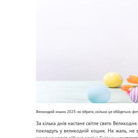
Великодній кошик 2023: як зібрати, скільки це обійдеться; фот
За кілька днів настане світле свято Великодня 
покладуть у великодній кошик. На жаль, не 
кишеню через війну в країні. Скільки коштува