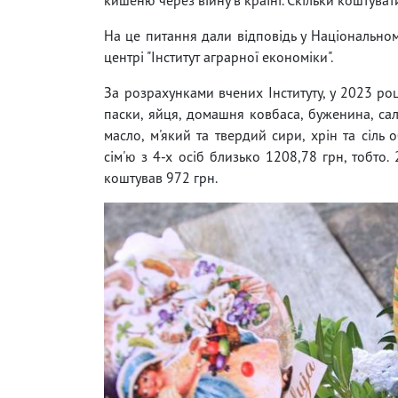
На це питання дали відповідь у Національно
центрі "Інститут аграрної економіки".
За розрахунками вчених Інституту, у 2023 роц
паски, яйця, домашня ковбаса, буженина, са
масло, м'який та твердий сири, хрін та сіль 
сім'ю з 4-х осіб близько 1208,78 грн, тобто
коштував 972 грн.