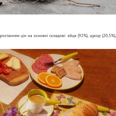
останням цін на основні складові: яйця (92%), цукор (20,5%)