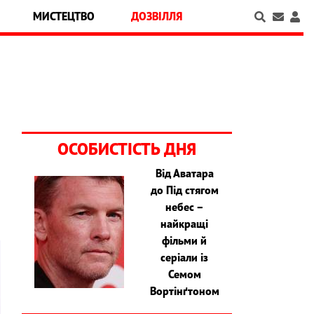
МИСТЕЦТВО
ДОЗВІЛЛЯ
ОСОБИСТІСТЬ ДНЯ
Від Аватара
3
до Під стягом
небес –
найкращі
фільми й
серіали із
Семом
Вортінґтоном