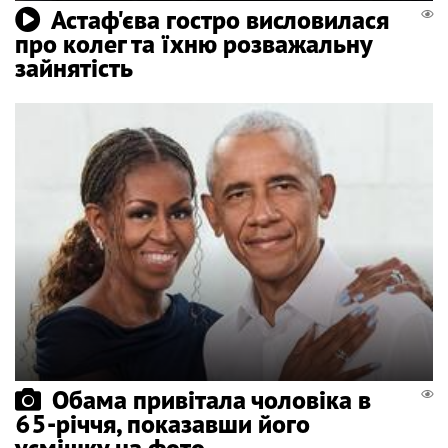
Астаф'єва гостро висловилася
про колег та їхню розважальну
зайнятість
Обама привітала чоловіка в
65-річчя, показавши його
усмішку на фото