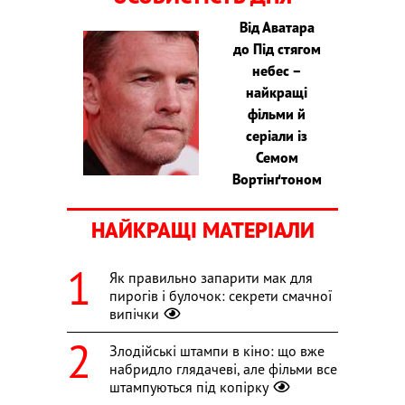
Від Аватара
до Під стягом
небес –
найкращі
фільми й
серіали із
Семом
Вортінґтоном
НАЙКРАЩІ МАТЕРІАЛИ
Як правильно запарити мак для
пирогів і булочок: секрети смачної
випічки
Злодійські штампи в кіно: що вже
набридло глядачеві, але фільми все
штампуються під копірку