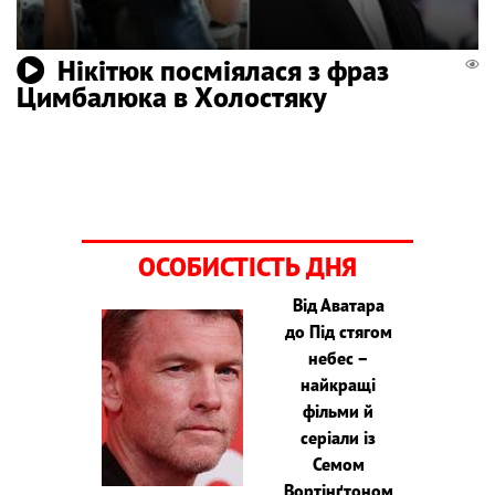
Нікітюк посміялася з фраз
Цимбалюка в Холостяку
ОСОБИСТІСТЬ ДНЯ
Від Аватара
до Під стягом
небес –
найкращі
фільми й
серіали із
Семом
Вортінґтоном