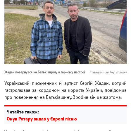
Жадан повернувся на Батьківщину в гарному настрої
instagram serhiy_zhadan
Український письменник й артист Сергій Жадан, котрий
гастролював за кордоном на користь України, повідомив
про повернення на Батьківщину. Зробив він це жартома.
Читайте також:
Онук Ротару видав у Європі пісню