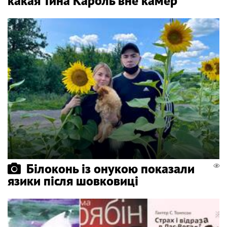
какая Тина Кароль вне камер
Білоконь із онукою показали
язики після шовковиці