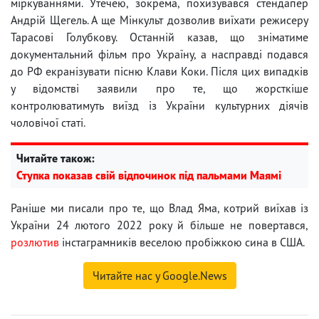
міркуваннями. Утечею, зокрема, похизувався стендапер
Андрій Щегель. А ще Мінкульт дозволив виїхати режисеру
Тарасові Голубкову. Останній казав, що зніматиме
документальний фільм про Україну, а насправді подався
до РФ екранізувати пісню Клави Коки. Після цих випадків
у відомстві заявили про те, що жорсткіше
контролюватимуть виїзд із України культурних діячів
чоловічої статі.
Читайте також:
Ступка показав свій відпочинок під пальмами Маямі
Раніше ми писали про те, що Влад Яма, котрий виїхав із
України 24 лютого 2022 року й більше не повертався,
розлютив
інстаграмників веселою пробіжкою сина в США.
Читайте нас у Google.News