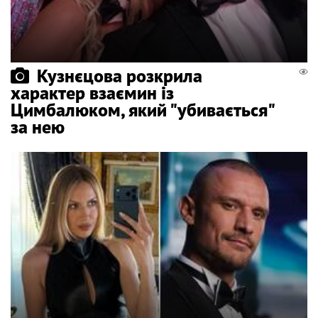
Кузнєцова розкрила
характер взаємин із
Цимбалюком, який "убивається"
за нею