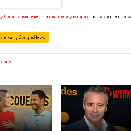
у Байнс помістили в психіатричну лікарню
після того, як вон
йте нас у Google.News
 зірок