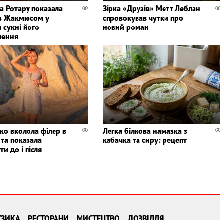
а Ротару показала
Зірка «Друзів» Метт Леблан
із Жакмюсом у
спровокував чутки про
 сукні його
новий роман
лення
тко вколола філер в
Легка білкова намазка з
 та показала
кабачка та сиру: рецепт
ти до і після
УЗИКА
РЕСТОРАНИ
МИСТЕЦТВО
ДОЗВІЛЛЯ