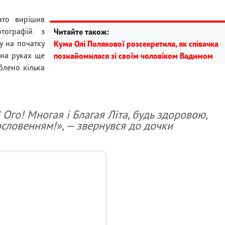
ато вирішив
тографій з
Читайте також:
у на початку
Кума Олі Полякової розсекретила, як співачка
 на руках ще
познайомилася зі своїм чоловіком Вадимом
блено кілька
 Ого! Многая і Благая Літа, будь здоровою,
словенням!», — звернувся до дочки