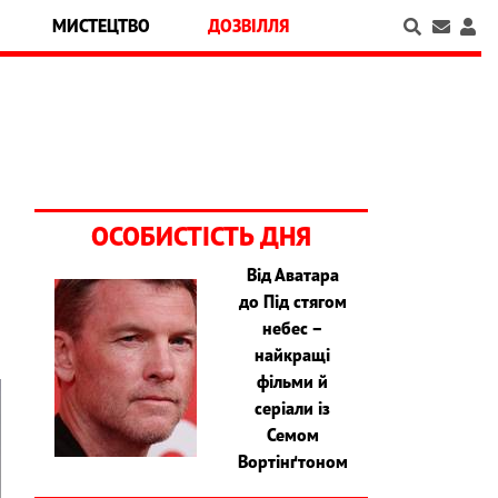
МИСТЕЦТВО
ДОЗВІЛЛЯ
ОСОБИСТІСТЬ ДНЯ
Від Аватара
до Під стягом
небес –
найкращі
фільми й
серіали із
Семом
Вортінґтоном