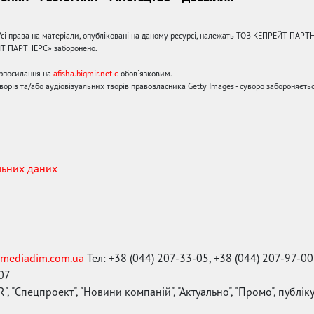
сі права на матеріали, опубліковані на даному ресурсі, належать ТОВ КЕПРЕЙТ ПАРТ
ЙТ ПАРТНЕРС» заборонено.
ерпосилання на
afisha.bigmir.net є
обов'язковим.
орів та/або аудіовізуальних творів правовласника Getty Images - суворо забороняєтьс
льних даних
mediadim.com.ua
Тел: +38 (044) 207-33-05, +38 (044) 207-97-00
-07
", "Спецпроект", "Новини компаній", "Актуально", "Промо", публі