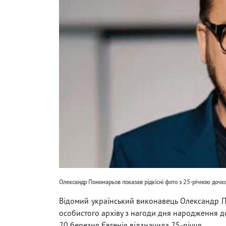
Олександр Пономарьов показав рідкісні фото з 25-річною дочк
Відомий український виконавець Олександр П
особистого архіву з нагоди дня народження 
20 березня Євгенія відзначила 25-річчя.