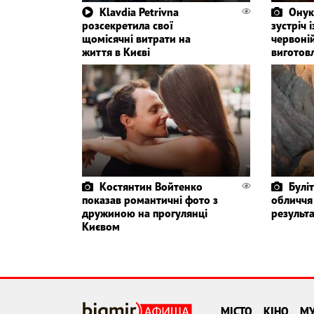
Klavdia Petrivna
Онук
розсекретила свої
зустріч 
щомісячні витрати на
червоній
життя в Києві
виготов
Костянтин Войтенко
Булі
показав романтичні фото з
обличчя
дружиною на прогулянці
результа
Києвом
МІСТО
КІНО
М