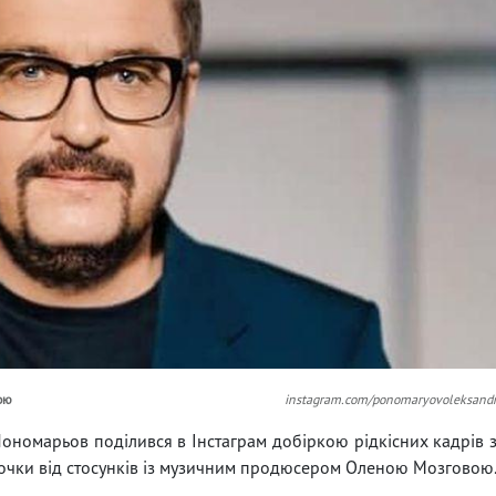
ою
instagram.com/ponomaryovoleksand
ономарьов поділився в Інстаграм добіркою рідкісних кадрів 
дочки від стосунків із музичним продюсером Оленою Мозговою