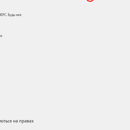
НЕРС. Будь-яке
я.
куються на правах