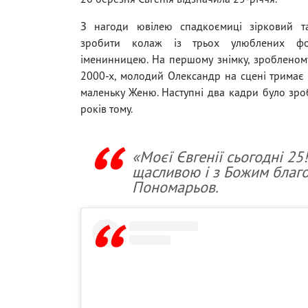
З нагоди ювілею спадкоємиці зірковий т
зробити колаж із трьох улюблених фо
іменинницею. На першому знімку, зробленом
2000-х, молодий Олександр на сцені тримає
маленьку Женю. Наступні два кадри було зро
років тому.
«Моєї Євгенії сьогодні 25!
щасливою і з Божим благо
Пономарьов.