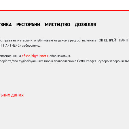
УЗИКА
РЕСТОРАНИ
МИСТЕЦТВО
ДОЗВІЛЛЯ
сі права на матеріали, опубліковані на даному ресурсі, належать ТОВ КЕПРЕЙТ ПАРТ
ЙТ ПАРТНЕРС» заборонено.
ерпосилання на
afisha.bigmir.net є
обов'язковим.
орів та/або аудіовізуальних творів правовласника Getty Images - суворо забороняєтьс
льних даних