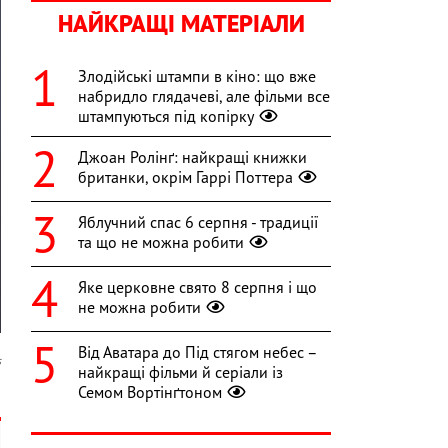
НАЙКРАЩІ МАТЕРІАЛИ
Злодійські штампи в кіно: що вже
набридло глядачеві, але фільми все
штампуються під копірку
Джоан Ролінґ: найкращі книжки
британки, окрім Гаррі Поттера
Яблучний спас 6 серпня - традиції
та що не можна робити
Яке церковне свято 8 серпня і що
не можна робити
Від Аватара до Під стягом небес –
s
найкращі фільми й серіали із
Семом Вортінґтоном