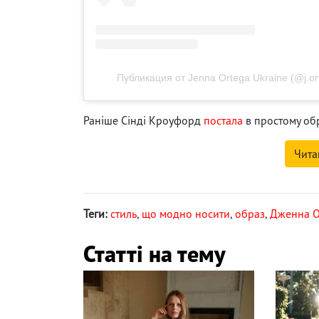
Публикация от Jenna Ortega Ukraine (@j.o
Раніше Сінді Кроуфорд
постала
в простому обр
Чита
Теги:
стиль
,
що модно носити
,
образ
,
Дженна О
Статті на тему