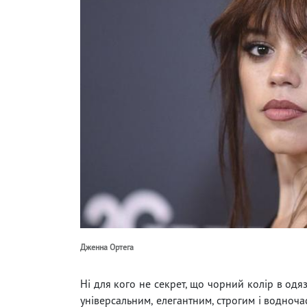
Дженна Ортега
Ні для кого не секрет, що чорний колір в одя
універсальним, елегантним, строгим і водноча