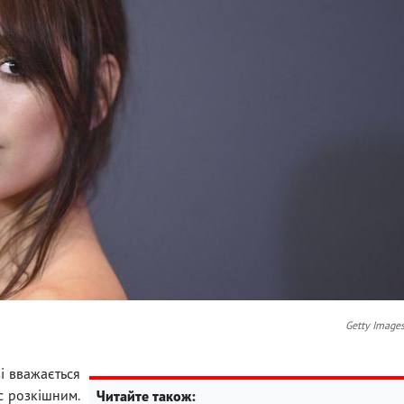
Getty Image
зі вважається
с розкішним.
Читайте також: