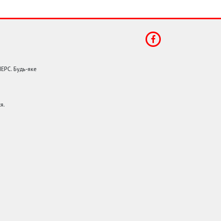
НЕРС. Будь-яке
я.