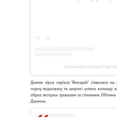
Публикация от Ortega Fans (@
Днями зірка серіалу "Венздей" з'явилася на
чорну водолазку та широкі штани кольору х
образ акторки зухвалим та стильним. Об'ємна
Дженни.