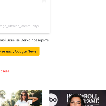
rtega_ukraine_community)
азі, який ви легко повторите.
йте нас у Google.News
ртега