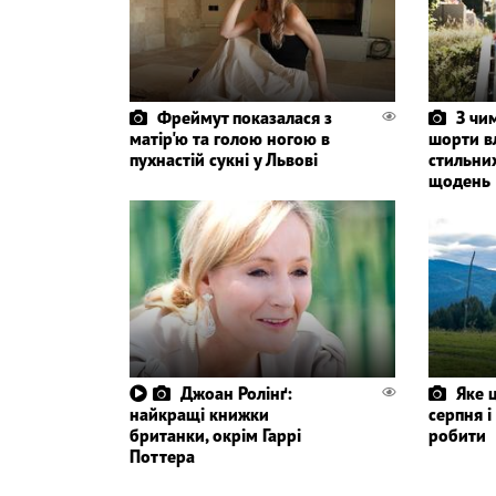
Фреймут показалася з
З чи
матір'ю та голою ногою в
шорти в
пухнастій сукні у Львові
стильни
щодень
Джоан Ролінґ:
Яке 
найкращі книжки
серпня 
британки, окрім Гаррі
робити
Поттера