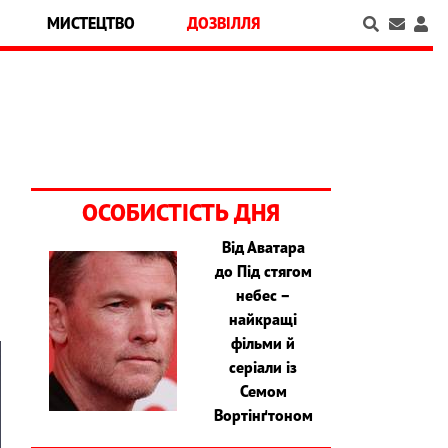
МИСТЕЦТВО
ДОЗВІЛЛЯ
ОСОБИСТІСТЬ ДНЯ
Від Аватара
до Під стягом
небес –
найкращі
фільми й
серіали із
Семом
Вортінґтоном