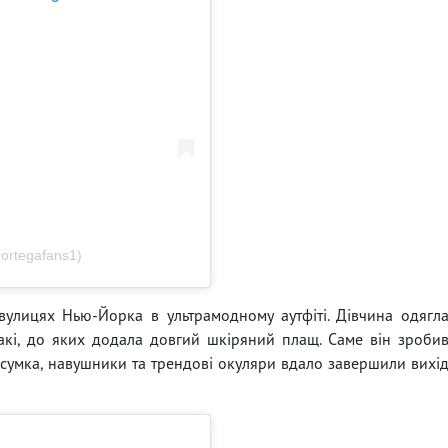
ortegafans1)
 вулицях Нью-Йорка в ультрамодному аутфіті. Дівчина одягл
акі, до яких додала довгий шкіряний плащ. Саме він зроби
 сумка, навушники та трендові окуляри вдало завершили вихі