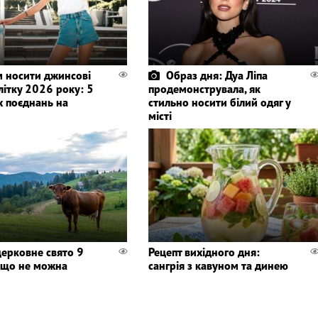
м носити джинсові
Образ дня: Дуа Ліпа
літку 2026 року: 5
продемонструвала, як
х поєднань на
стильно носити білий одяг у
місті
церковне свято 9
Рецепт вихідного дня:
і що не можна
сангрія з кавуном та динею