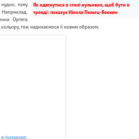
 нудно, тому
Як одягнутися в стилі нульових, щоб бути в
. Наприклад,
тренді: показує Нікола Пельтц-Бекхем
енна Ортега
кольору, тож надихаємося її новим образом.
в Instagram