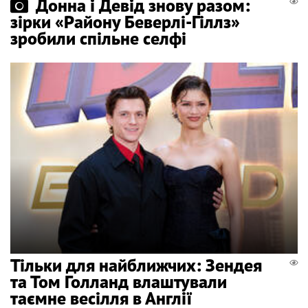
Донна і Девід знову разом:
зірки «Району Беверлі-Гіллз»
зробили спільне селфі
Тільки для найближчих: Зендея
та Том Голланд влаштували
таємне весілля в Англії