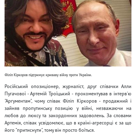
Філіп Кіркоров підтримує криваву війну проти України.
Російський опозиціонер, журналіст, друг співачки Алли
Пугачової - Артемій Троїцький - прокоментував в інтерв'ю
"Аргументам", чому співак Філіп Кіркоров - продажний і
зайняв пропутинську позицію у війні, незважаючи на
любов до люксу та закордонних задоволень. За словами
Артемія, співак усвідомлює, що в країні-агресорці є за що
його "притиснути", тому він просто боїться.