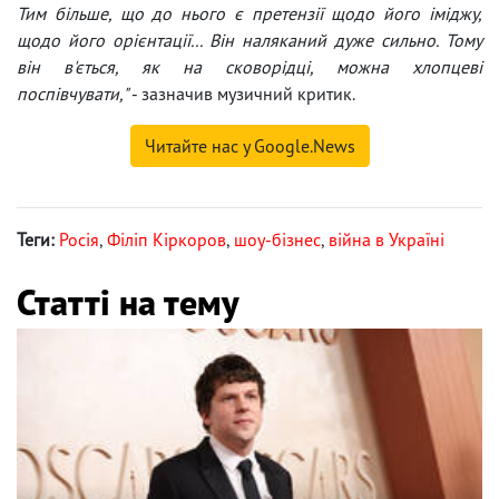
Тим більше, що до нього є претензії щодо його іміджу,
щодо його орієнтації... Він наляканий дуже сильно. Тому
він в'ється, як на сковорідці, можна хлопцеві
поспівчувати,"
- зазначив музичний критик.
Читайте нас у Google.News
Теги:
Росія
,
Філіп Кіркоров
,
шоу-бізнес
,
війна в Україні
Статті на тему