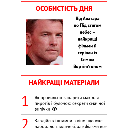
ОСОБИСТІСТЬ ДНЯ
Від Аватара
до Під стягом
небес –
найкращі
фільми й
серіали із
Семом
Вортінґтоном
НАЙКРАЩІ МАТЕРІАЛИ
Як правильно запарити мак для
пирогів і булочок: секрети смачної
випічки
Злодійські штампи в кіно: що вже
набридло глядачеві, але фільми все