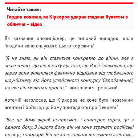
Читайте також:
Гордон показав, як Кіркоров ударив глядача букетом в
обличчя – відео
Як зазначив опозиціонер, це типовий випадок, коли
"людини явно від усього цього корежить".
"Я не знаю, як він ставиться конкретно до війни, але я
знаю точно, що він в жаху від того, що Росії ізольована, що
зараз вона виявилася фактично відрізана від глобального
шоу-бізнесу, від його улюбленого конкурсу "Євробачення",
на яке він молиться просто,"
- висловився Троїцький.
Артемій наголосив, що Кіркоров не хоче бути іноземним
агентом і боїться, що йому пригадають про "секрети".
"Все це йому вкрай неприємно і впоперек горла, це з
одного боку. З іншого боку, він не хоче втрачати російські
позиції, гонорари. Він не хоче ставати іноземним агентом...