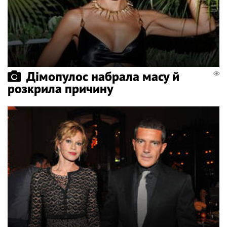
Дімопулос набрала масу й
розкрила причину