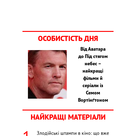
ОСОБИСТІСТЬ ДНЯ
Від Аватара
до Під стягом
небес –
найкращі
фільми й
серіали із
Семом
Вортінґтоном
НАЙКРАЩІ МАТЕРІАЛИ
Злодійські штампи в кіно: що вже