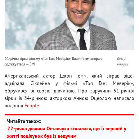
51-річна зірка фільму «Топ Ган: Меверік» Джон Гемм вперше
Getty
одружується — ЗМІ
Images
Американський актор Джон Гемм, який зіграв віце-
адмірала Сіклейна у фільмі «Топ Ган: Меверік»,
обручився зі своєю дівчиною. Про заручини 51-річної
зірки із 34-річною акторкою Анною Оцеолою написало
видання
People
.
Читайте також:
22-річна дівчина Остапчука зізналася, що її перший у
житті поцілунок був із ведучим