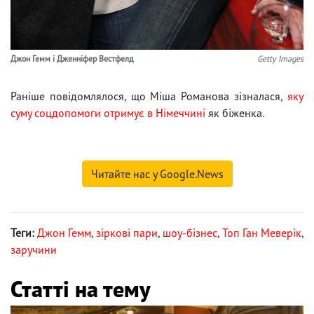
Джон Гемм і Дженніфер Вестфелд
Getty Images
Раніше повідомлялося, що Міша Романова зізналася,
яку
суму соцдопомоги отримує в Німеччині
як біженка.
Читайте нас у Google.News
Теги:
Джон Гемм
,
зіркові пари
,
шоу-бізнес
,
Топ Ган Меверік
,
заручини
Статті на тему