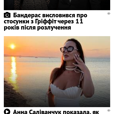
Бандерас висловився про
стосунки з Гріффіт через 11
років після розлучення
Анна Саліванчук показала, як