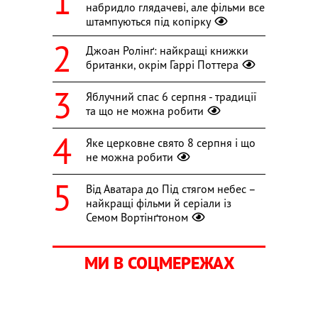
набридло глядачеві, але фільми все
штампуються під копірку
Джоан Ролінґ: найкращі книжки
британки, окрім Гаррі Поттера
Яблучний спас 6 серпня - традиції
та що не можна робити
Яке церковне свято 8 серпня і що
не можна робити
Від Аватара до Під стягом небес –
найкращі фільми й серіали із
Семом Вортінґтоном
МИ В СОЦМЕРЕЖАХ