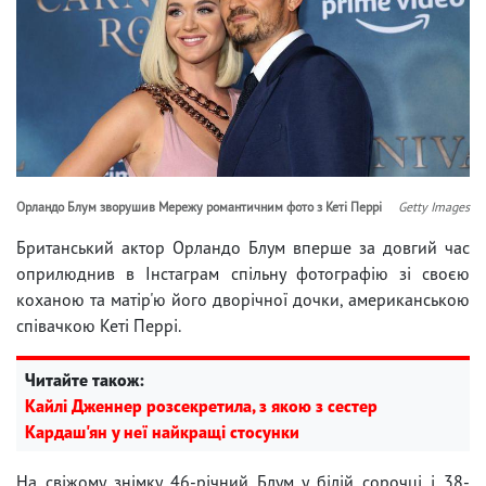
Орландо Блум зворушив Мережу романтичним фото з Кеті Перрі
Getty Images
Британський актор Орландо Блум вперше за довгий час
оприлюднив в Інстаграм спільну фотографію зі своєю
коханою та матір'ю його дворічної дочки, американською
співачкою Кеті Перрі.
Читайте також:
Кайлі Дженнер розсекретила, з якою з сестер
Кардаш'ян у неї найкращі стосунки
На свіжому знімку 46-річний Блум у білій сорочці і 38-