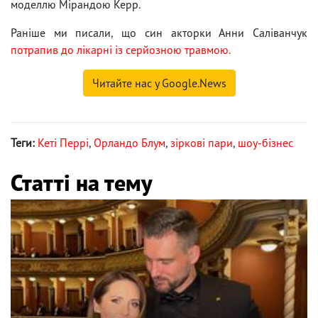
моделлю Мірандою Керр.
Раніше ми писали, що син акторки Анни Саліванчук
потрапив до лікарні із серйозною травмою.
Читайте нас у Google.News
Теги:
Кеті Перрі
,
Орландо Блум
,
зіркові пари
,
шоу-бізнес
Статті на тему