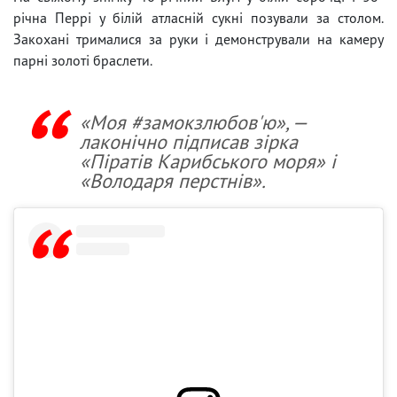
річна Перрі у білій атласній сукні позували за столом.
Закохані трималися за руки і демонстрували на камеру
парні золоті браслети.
«Моя #замокзлюбов'ю», —
лаконічно підписав зірка
«Піратів Карибського моря» і
«Володаря перстнів».