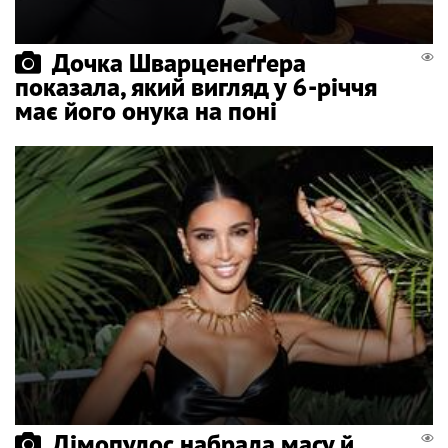
Дочка Шварценеґґера
показала, який вигляд у 6-річчя
має його онука на поні
Дімопулос набрала масу й