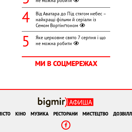
не можна робити
Від Аватара до Під стягом небес –
найкращі фільми й серіали із
Семом Вортінґтоном
Яке церковне свято 7 серпня і що
не можна робити
МИ В СОЦМЕРЕЖАХ
ІСТО
КІНО
МУЗИКА
РЕСТОРАНИ
МИСТЕЦТВО
ДОЗВІЛЛ