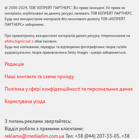
© 2000-2024, ТОВ "КЕПРЕЙТ ПАРТНЕРС". Всі права захищені. Усі права на
матеріали, опубліковані на даному ресурсі, належать ТОВ КЕПРЕЙТ ПАРТНЕРС.
Будь-яке використання матеріалів без письмового дозволу ТОВ «КЕПРЕЙТ
ПАРТНЕРС» заборонено.
При правомірному використанні матеріалів даного ресурсу гіперпосилання на
afisha.bigmir.net є
обов'язковим.
Будь-яке копіювання, передрук та відтворення фотографічних творів та/або
аудіовізуальних творів правовласника Getty Images - суворо забороняється.
Редакція
Наші контакти та схема проїзду
Політика у сфері конфіденційності та персональних даних
Користувача угода
З питань реклами звертайтесь:
Відділ роботи з прямими клієнтами:
reklama@mediadim.com.ua
Тел: +38 (044) 207-33-05, +38