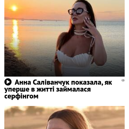
Анна Саліванчук показала, як
уперше в житті займалася
серфінгом