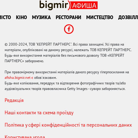
ІСТО
КІНО
МУЗИКА
РЕСТОРАНИ
МИСТЕЦТВО
ДОЗВІЛЛ
© 2000-2024, ТОВ "КЕПРЕЙТ ПАРТНЕРС". Всі права захищені. Усі права на
матеріали, опубліковані на даному ресурсі, належать ТОВ КЕПРЕЙТ ПАРТНЕРС.
Будь-яке використання матеріалів без письмового дозволу ТОВ «КЕПРЕЙТ
ПАРТНЕРС» заборонено.
При правомірному використанні матеріалів даного ресурсу гіперпосилання на
afisha.bigmir.net є
обов'язковим.
Будь-яке копіювання, передрук та відтворення фотографічних творів та/або
аудіовізуальних творів правовласника Getty Images - суворо забороняється.
Редакція
Наші контакти та схема проїзду
Політика у сфері конфіденційності та персональних даних
Користувача угода