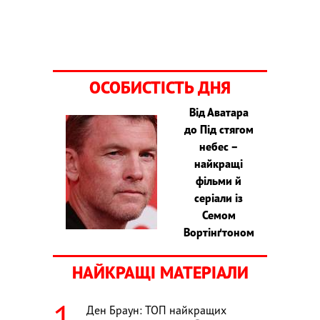
ОСОБИСТІСТЬ ДНЯ
Від Аватара
до Під стягом
небес –
найкращі
фільми й
серіали із
Семом
Вортінґтоном
НАЙКРАЩІ МАТЕРІАЛИ
Ден Браун: ТОП найкращих