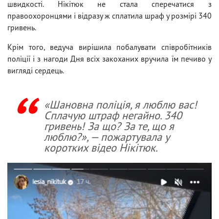
швидкості. Нікітюк не стала сперечатися з
правоохоронцями і відразу ж сплатила шраф у розмірі 340
гривень.
Крім того, ведуча вирішила побалувати співробітників
поліції і з нагоди Дня всіх закоханих вручила їм печиво у
вигляді сердець.
«Шановна поліція, я люблю вас!
Сплачую штраф негайно. 340
гривень! За що? За те, що я
люблю?», — пожартувала у
коротких відео Нікітюк.