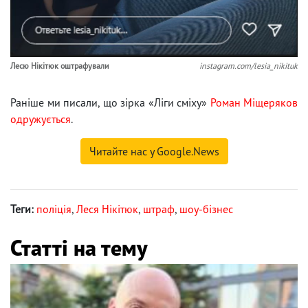
Лесю Нікітюк оштрафували
instagram.com/lesia_nikituk
Раніше ми писали, що зірка «Ліги сміху»
Роман Міщеряков
одружується
.
Читайте нас у Google.News
Теги:
поліція
,
Леся Нікітюк
,
штраф
,
шоу-бізнес
Статті на тему