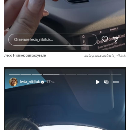
Лесю Нікітюк оштрафували
instagram.com/lesia_nikituk