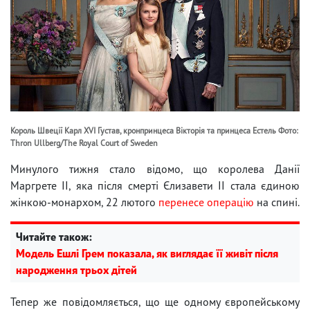
Король Швеції Карл XVI Густав, кронпринцеса Вікторія та принцеса Естель Фото:
Thron Ullberg/The Royal Court of Sweden
Минулого тижня стало відомо, що королева Данії
Маргрете II, яка після смерті Єлизавети II стала єдиною
жінкою-монархом, 22 лютого
перенесе операцію
на спині.
Читайте також:
Модель Ешлі Грем показала, як виглядає її живіт після
народження трьох дітей
Тепер же повідомляється, що ще одному європейському