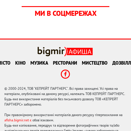
МИ В СОЦМЕРЕЖАХ
ІСТО
КІНО
МУЗИКА
РЕСТОРАНИ
МИСТЕЦТВО
ДОЗВІЛЛ
© 2000-2024, ТОВ "КЕПРЕЙТ ПАРТНЕРС". Всі права захищені. Усі права на
матеріали, опубліковані на даному ресурсі, належать ТОВ КЕПРЕЙТ ПАРТНЕРС.
Будь-яке використання матеріалів без письмового дозволу ТОВ «КЕПРЕЙТ
ПАРТНЕРС» заборонено.
При правомірному використанні матеріалів даного ресурсу гіперпосилання на
afisha.bigmir.net є
обов'язковим.
Будь-яке копіювання, передрук та відтворення фотографічних творів та/або
аудіовізуальних творів правовласника Getty Images - суворо забороняється.