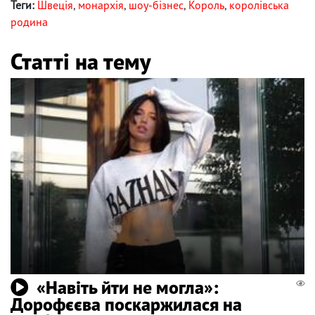
Теги:
Швеція
,
монархія
,
шоу-бізнес
,
Король
,
королівська
родина
Статті на тему
«Навіть йти не могла»:
Дорофєєва поскаржилася на