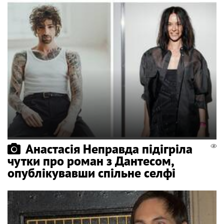
Анастасія Неправда підігріла
чутки про роман з Дантесом,
опублікувавши спільне селфі