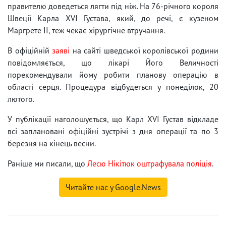
правителю доведеться лягти під ніж. На 76-річного короля
Швеції Карла XVI Густава, який, до речі, є кузеном
Маргрете II, теж чекає хірургічне втручання.
В офіційній
заяві
на сайті шведської королівської родини
повідомляється, що лікарі Його Величності
порекомендували йому робити планову операцію в
області серця. Процедура відбудеться у понеділок, 20
лютого.
У публікації наголошується, що Карл XVI Густав відкладе
всі заплановані офіційні зустрічі з дня операції та по 3
березня на кінець весни.
Раніше ми писали, що
Лесю Нікітюк оштрафувала поліція
.
Читайте нас у Google.News