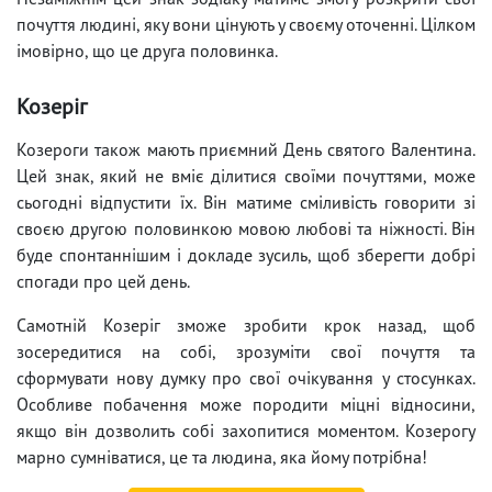
почуття людині, яку вони цінують у своєму оточенні. Цілком
імовірно, що це друга половинка.
Козеріг
Козероги також мають приємний День святого Валентина.
Цей знак, який не вміє ділитися своїми почуттями, може
сьогодні відпустити їх. Він матиме сміливість говорити зі
своєю другою половинкою мовою любові та ніжності. Він
буде спонтаннішим і докладе зусиль, щоб зберегти добрі
спогади про цей день.
Самотній Козеріг зможе зробити крок назад, щоб
зосередитися на собі, зрозуміти свої почуття та
сформувати нову думку про свої очікування у стосунках.
Особливе побачення може породити міцні відносини,
якщо він дозволить собі захопитися моментом. Козерогу
марно сумніватися, це та людина, яка йому потрібна!