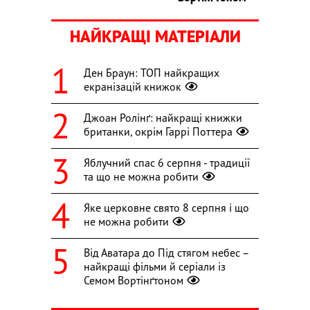
НАЙКРАЩІ МАТЕРІАЛИ
Ден Браун: ТОП найкращих
екранізацій книжок
Джоан Ролінґ: найкращі книжки
британки, окрім Гаррі Поттера
Яблучний спас 6 серпня - традиції
та що не можна робити
Яке церковне свято 8 серпня і що
не можна робити
Від Аватара до Під стягом небес –
найкращі фільми й серіали із
Семом Вортінґтоном