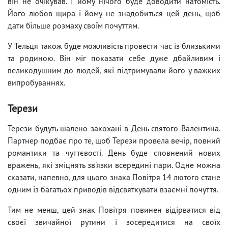
він не очікував. І йому нічого буде доводити натомість.
Його любов щира і йому не знадобиться цей день, щоб
дати більше розмаху своїм почуттям.
У Тельця також буде можливість провести час із близькими
та родиною. Він міг показати себе дуже дбайливим і
великодушним до людей, які підтримували його у важких
випробуваннях.
Терези
Терези будуть шалено закохані в День святого Валентина.
Партнер подбає про те, щоб Терези провела вечір, повний
романтики та чуттєвості. День буде сповнений нових
вражень, які зміцнять зв'язки всередині пари. Одне можна
сказати, напевно, для цього знака Повітря 14 лютого стане
одним із багатьох приводів відсвяткувати взаємні почуття.
Тим не менш, цей знак Повітря повинен відірватися від
своєї звичайної рутини і зосередитися на своїх