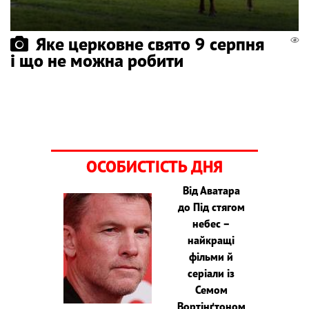
Яке церковне свято 9 серпня
і що не можна робити
ОСОБИСТІСТЬ ДНЯ
Від Аватара
до Під стягом
небес –
найкращі
фільми й
серіали із
Семом
Вортінґтоном