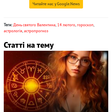
Читайте нас у Google.News
Теги:
День святого Валентина
,
14 лютого
,
гороскоп
,
астрологія
,
астропрогноз
Статті на тему