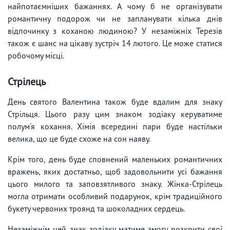
найпотаємніших бажаннях. А чому б не організувати
романтичну подорож чи не запланувати кілька днів
відпочинку з коханою людиною? У незаміжніх Терезів
також є шанс на цікаву зустріч 14 лютого. Це може статися
робочому місці.
Стрілець
День святого Валентина також буде вдалим для знаку
Стрільця. Цього разу цим знаком зодіаку керуватиме
полум'я кохання. Хімія всередині пари буде настільки
велика, що це буде схоже на сон наяву.
Крім того, день буде сповнений маленьких романтичних
вражень, яких достатньо, щоб задовольнити усі бажання
цього милого та заповзятливого знаку. Жінка-Стрілець
могла отримати особливий подарунок, крім традиційного
букету червоних троянд та шоколадних сердець.
Незаміжнім цей знак зодіаку матиме змогу розкрити свої