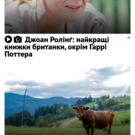
Джоан Ролінґ: найкращі
книжки британки, окрім Гаррі
Поттера