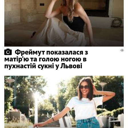
Фреймут показалася з
матір'ю та голою ногою в
пухнастій сукні у Львові