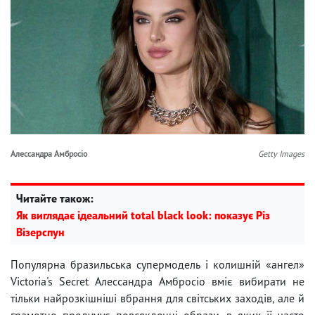
Алессандра Амбросіо
Getty Images
Читайте також:
Як виглядає ідеальний total black look: показує Різ
Візерспун
Популярна бразильська супермодель і колишній «ангел»
Victoria's Secret Алессандра Амбросіо вміє вибирати не
тільки найрозкішніші вбрання для світських заходів, але й
грамотно продумує повсякденні образи, в яких її часто