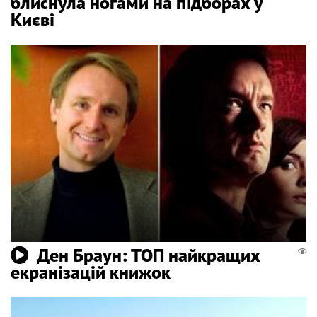
блиснула ногами на підборах у
Києві
Ден Браун: ТОП найкращих
екранізацій книжок