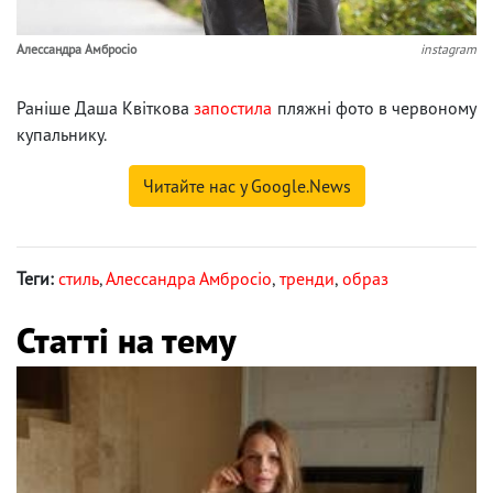
Алессандра Амбросіо
instagram
Раніше Даша Квіткова
запостила
пляжні фото в червоному
купальнику.
Читайте нас у Google.News
Теги:
стиль
,
Алессандра Амбросіо
,
тренди
,
образ
Статті на тему