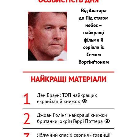
Від Аватара
до Під стягом
небес –
найкращі
фільми й
серіали із
Семом
Вортінґтоном
НАЙКРАЩІ МАТЕРІАЛИ
Ден Браун: ТОП найкращих
екранізацій книжок
Джоан Ролінґ: найкращі книжки
британки, окрім Гаррі Поттера
Яблучний спас 6 серпня - традиції