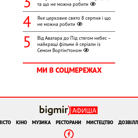
та що не можна робити
Яке церковне свято 8 серпня і що
не можна робити
Від Аватара до Під стягом небес –
найкращі фільми й серіали із
Семом Вортінґтоном
МИ В СОЦМЕРЕЖАХ
ІСТО
КІНО
МУЗИКА
РЕСТОРАНИ
МИСТЕЦТВО
ДОЗВІЛЛ