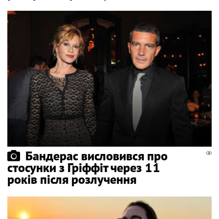
Бандерас висловився про
стосунки з Гріффіт через 11
років після розлучення