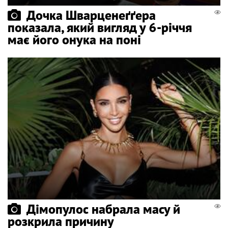
Дочка Шварценеґґера
показала, який вигляд у 6-річчя
має його онука на поні
Дімопулос набрала масу й
розкрила причину