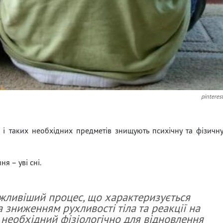
pinteres
і таких необхідних предметів знищують психічну та фізичн
я – уві сні.
жливіший процес, що характеризується
а зниженням рухливості тіла та реакції на
 необхідний фізіологічно для відновлення