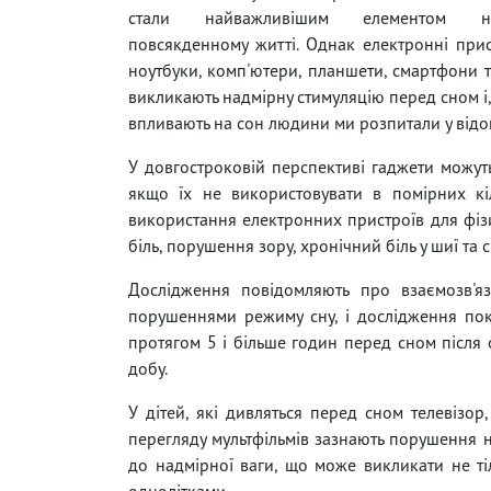
стали найважливішим елементом на
повсякденному житті. Однак електронні прист
ноутбуки, комп'ютери, планшети, смартфони т
викликають надмірну стимуляцію перед сном і, 
впливають на сон людини ми розпитали у відом
У довгостроковій перспективі гаджети можуть
якщо їх не використовувати в помірних кі
використання електронних пристроїв для фіз
біль, порушення зору, хронічний біль у шиї та 
Дослідження повідомляють про взаємозв'я
порушеннями режиму сну, і дослідження пок
протягом 5 і більше годин перед сном після 
добу.
У дітей, які дивляться перед сном телевізор
перегляду мультфільмів зазнають порушення не 
до надмірної ваги, що може викликати не ті
однолітками.