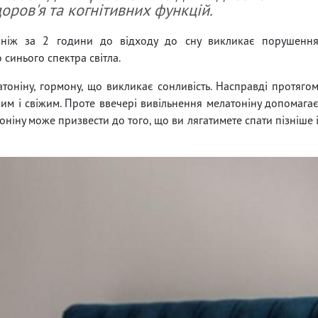
оров'я та когнітивних функцій.
 ніж за 2 години до відходу до сну викликає порушенн
синього спектра світла.
тоніну, гормону, що викликає сонливість. Насправді протяго
им і свіжим. Проте ввечері вивільнення мелатоніну допомага
оніну може призвести до того, що ви лягатимете спати пізніше 