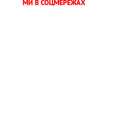
МИ В СОЦМЕРЕЖАХ
и
,
о
й
а
и
а
я
і
з