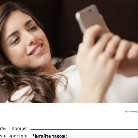
pinteres
ити процес
ічні пристрої
Читайте також: