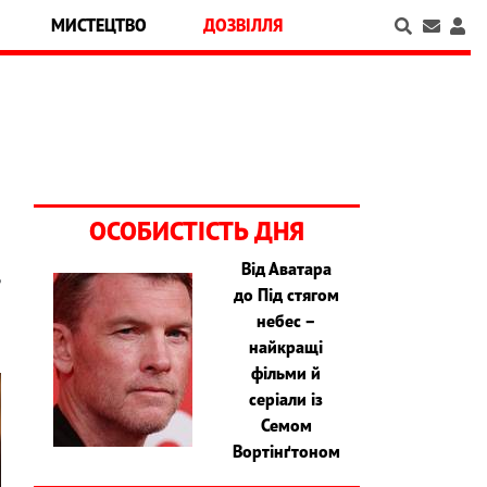
МИСТЕЦТВО
ДОЗВІЛЛЯ
ОСОБИСТІСТЬ ДНЯ
Від Аватара
ь
до Під стягом
небес –
найкращі
фільми й
серіали із
Семом
Вортінґтоном