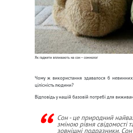
Як гаджети впливають на сон – сомнолог
Чому ж використання здавалося б невинних 
цілісність людини?
Відповідь у нашій базовій потребі для виживанн
Сон - це природний найва
зміною рівня свідомості т
зовнішні подразники. Сон