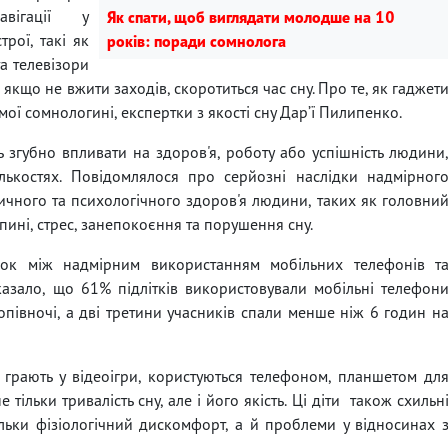
вігації у
Як спати, щоб виглядати молодше на 10
рої, такі як
років: поради сомнолога
а телевізори
якщо не вжити заходів, скоротиться час сну. Про те, як гаджет
ої сомнологині, експертки з якості сну Дарʼї Пилипенко.
 згубно впливати на здоров'я, роботу або успішність людини
лькостях. Повідомлялося про серйозні наслідки надмірног
ичного та психологічного здоров'я людини, таких як головни
спині, стрес, занепокоєння та порушення сну.
зок між надмірним використанням мобільних телефонів т
азало, що 61% підлітків використовували мобільні телефон
опівночі, а дві третини учасників спали менше ніж 6 годин н
, грають у відеоігри, користуються телефоном, планшетом дл
тільки тривалість сну, але і його якість. Ці діти також схильн
льки фізіологічний дискомфорт, а й проблеми у відносинах 