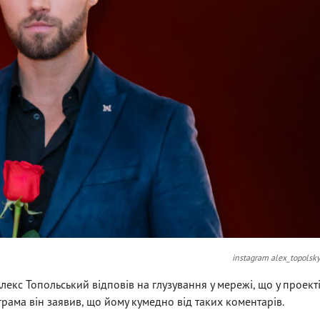
instagram alex_topolsk
лекс Топольський відповів на глузування у мережі, що у проект
аграма він заявив, що йому кумедно від таких коментарів.