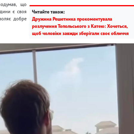
подумав, що
юдини є своя
Читайте також:
зволяє добре
Дружина Решетника прокоментувала
розлучення Топольського з Катею: Хочеться,
щоб чоловіки завжди зберігали своє обличчя