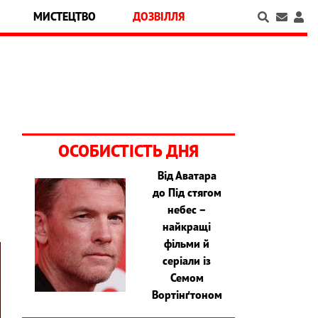
МИСТЕЦТВО
ДОЗВІЛЛЯ
ОСОБИСТІСТЬ ДНЯ
Від Аватара
до Під стягом
небес –
найкращі
фільми й
серіали із
Семом
Вортінґтоном