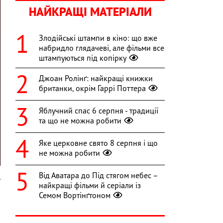
НАЙКРАЩІ МАТЕРІАЛИ
Злодійські штампи в кіно: що вже
набридло глядачеві, але фільми все
штампуються під копірку
Джоан Ролінґ: найкращі книжки
британки, окрім Гаррі Поттера
Яблучний спас 6 серпня - традиції
та що не можна робити
Яке церковне свято 8 серпня і що
не можна робити
Від Аватара до Під стягом небес –
y
найкращі фільми й серіали із
Семом Вортінґтоном
і