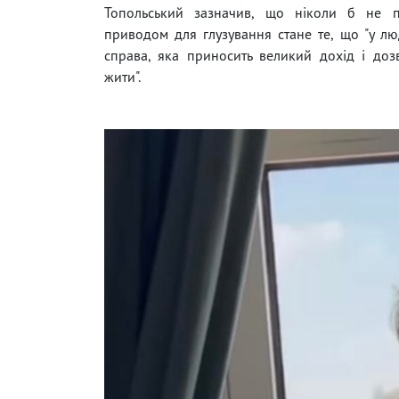
Топольський зазначив, що ніколи б не 
приводом для глузування стане те, що "у л
справа, яка приносить великий дохід і до
жити".