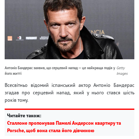
Антоніо Бандерас заявив, що серцевий напад — це найкраща подія у
Getty
його житті
Images
Всесвітньо відомий іспанський актор Антоніо Бандерас
згадав про серцевий напад, який у нього стався шість
років тому.
Читайте також:
Сталлоне пропонував Памелі Андерсон квартиру та
Porsche, щоб вона стала його дівчиною