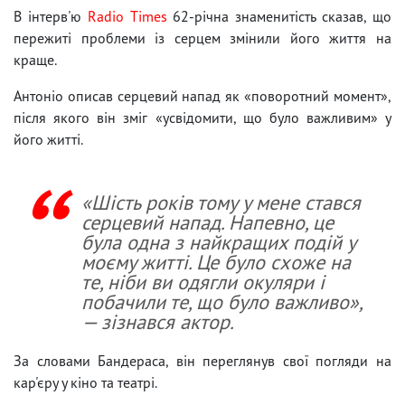
В інтерв'ю
Radio Times
62-річна знаменитість сказав, що
пережиті проблеми із серцем змінили його життя на
краще.
Антоніо описав серцевий напад як «поворотний момент»,
після якого він зміг «усвідомити, що було важливим» у
його житті.
«Шість років тому у мене стався
серцевий напад. Напевно, це
була одна з найкращих подій у
моєму житті. Це було схоже на
те, ніби ви одягли окуляри і
побачили те, що було важливо»,
— зізнався актор.
За словами Бандераса, він переглянув свої погляди на
кар'єру у кіно та театрі.