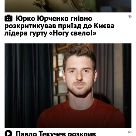
Юрко Юрченко гнівно
розкритикував приїзд до Києва
лідера гурту «Ногу свело!»
Павло Текучев розкрив