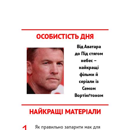
ОСОБИСТІСТЬ ДНЯ
Від Аватара
до Під стягом
небес –
найкращі
фільми й
серіали із
Семом
Вортінґтоном
НАЙКРАЩІ МАТЕРІАЛИ
Як правильно запарити мак для